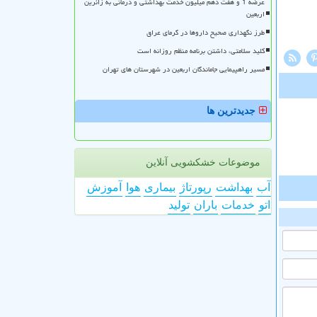
عرضه 1 و هفت دهم میلیون خدمت بهداشتی و درمانی به زائرین
اربعین
طرز نگهداری صحیح داروها در گرمای عراق
کلید سلامتی، داشتن برنامه منظم روزانه است
مسیر راهپیمایی جاماندگان اربعین در شهرستان های تهران
جدیدترین ها
موضوعات خشکشویی آنلاین
آب
بهداشت
رپورتاژ
بیماری
هوا
آموزش
اتو
خدمات
باران
تولید