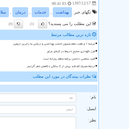
1397/12/17
00:41:03
تگهای خبر:
بهداشت
,
خدمات
,
درمان
,
سلا
این مطلب را می پسندید؟
(0)
(1)
تازه ترین مطالب مرتبط
عرضه 1 و هفت دهم میلیون خدمت بهداشتی و درمانی به زائرین اربعین
طرز نگهداری صحیح داروها در گرمای عراق
کلید سلامتی، داشتن برنامه منظم روزانه است
ارتباط مصرف کم قند پیش از 2 سالگی با کاهش خطر آلزایمر
نظرات بینندگان در مورد این مطلب
ن
نام:
ایمیل:
نظر: