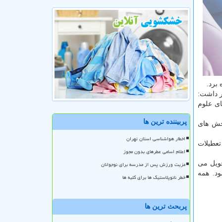
برد.
ر داشت:
ای علوم
پربیننده ترین ها
ورژانس و ۵۰ درصد از ظرفیت بخش های
اخطار هواشناسی استان تهران
تعطیلات
اعلام اسامی عطرهای بدون مجوز
حویل می
مزیت ورزش پس از مدرسه برای نوجوانان
ود. همه
خطر نانوپلاستیک ها برای کلیه ها
پربحث ترین ها