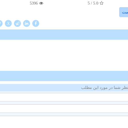
5396
/ 5
5.0
مت
X
ظر شما در مورد این مطلب