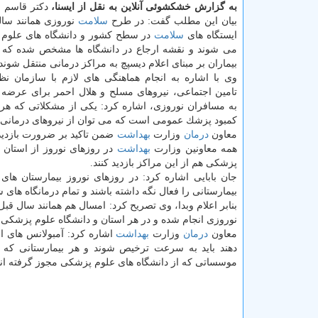
به گزارش خشكشوئی آنلاین به نقل از ایسنا،
دكتر قاسم جا
بیان این مطلب گفت: در طرح
سلامت
نوروزی همانند سال
ایستگاه های
سلامت
در سطح كشور و دانشگاه های علوم 
می شوند و نقشه ارجاع در دانشگاه ها مشخص شده كه 
بیماران بر مبنای اعلام دیسپچ به مراكز درمانی منتقل شوند.
وی با اشاره به انجام هماهنگی های لازم با سازمان ن
تامین اجتماعی، نیروهای مسلح و هلال احمر برای عرضه
به مسافران نوروزی، اشاره كرد: یكی از مشكلاتی كه هر 
كمبود پزشك عمومی است كه می توان از نیروهای درمانی و ح
معاون
درمان
وزارت
بهداشت
ضمن تاكید بر ضرورت بازدیده
همه معاونین وزارت
بهداشت
در روزهای نوروز از استان ه
پزشكی هم از این مراكز بازدید كنند.
بیمارستانی را فعال نگه داشته باشند و تمام درمانگاه های
بنابر اعلام وبدا، وی تصریح كرد: امسال هم همانند سال قب
نوروزی انجام شده و در هر استان و دانشگاه علوم پزشكی یك
معاون
درمان
وزارت
بهداشت
اشاره كرد: آمبولانس های ا
دهند باید به سرعت ترخیص شوند و هر بیمارستانی كه 
موسساتی كه از دانشگاه های علوم پزشكی مجوز گرفته اند،