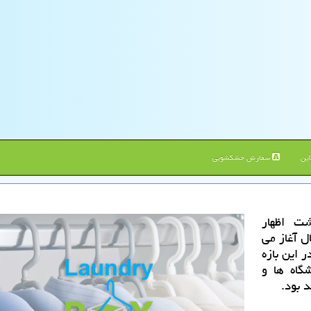
ین
سفارش خشکشویی
شت اظهار
ند ماه امسال آغاز می
شت و در این بازه
ت عملیات بحران(EOC) دانشگاه ها و
 بود.