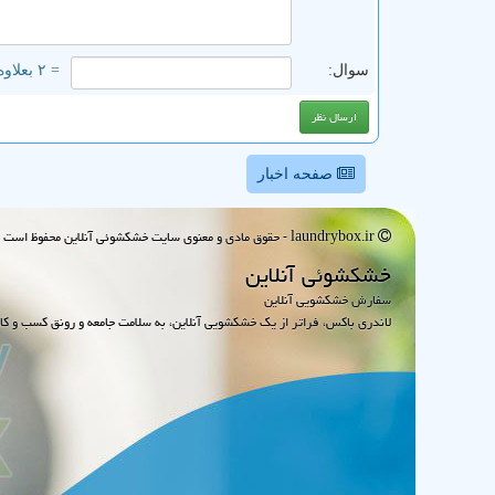
سوال:
= ۲ بعلاوه ۲
صفحه اخبار
laundrybox.ir - حقوق مادی و معنوی سایت خشكشوئی آنلاین محفوظ است : 1395~1405
خشكشوئی آنلاین
سفارش خشکشویی آنلاین
لاندری باکس، فراتر از یک خشکشویی آنلاین، به سلامت جامعه و رونق کسب و کا