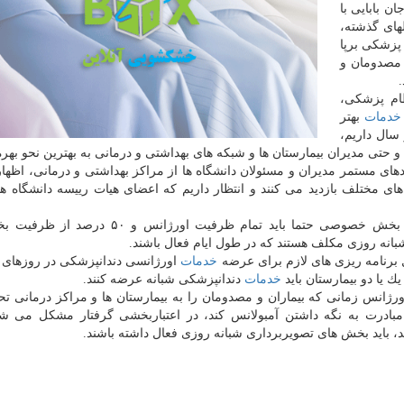
ن بابایی با
های گذشته،
پزشكی برپا
مصدومان و
ظام پزشكی،
خدمات
بهتر
سال داریم،
تی مدیران بیمارستان ها و شبكه های بهداشتی و درمانی به بهترین نحو بهره 
ای مستمر مدیران و مسئولان دانشگاه ها از مراكز بهداشتی و درمانی، اظها
ای مختلف بازدید می كنند و انتظار داریم كه اعضای هیات رییسه دانشگاه ه
جان بابایی اشاره كرد: در روزهای نوروز بیمارستان های بخش خصوصی حتما باید تمام ظرفیت ا
 شبانه روزی مكلف هستند كه در طول ایام فعال باشند.
ل برنامه ریزی های لازم برای عرضه
خدمات
اورژانسی دندانپزشكی در روزهای 
 یا دو بیمارستان باید
خدمات
دندانپزشكی شبانه عرضه كنند.
ورژانس زمانی كه بیماران و مصدومان را به بیمارستان ها و مراكز درمانی ت
مبادرت به نگه داشتن آمبولانس كند، در اعتباربخشی گرفتار مشكل می ش
 باید بخش های تصویربرداری شبانه روزی فعال داشته باشند.