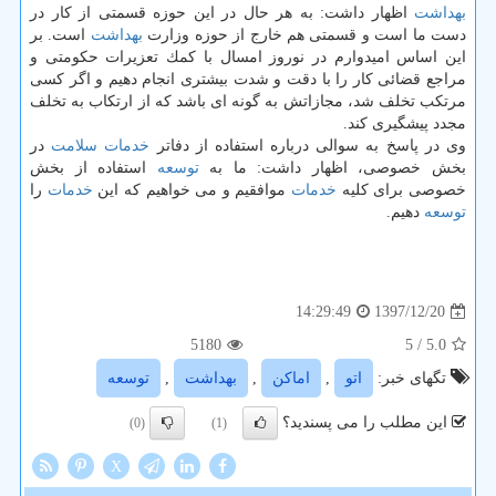
بهداشت
اظهار داشت: به هر حال در این حوزه قسمتی از كار در
دست ما است و قسمتی هم خارج از حوزه وزارت
بهداشت
است. بر
این اساس امیدوارم در نوروز امسال با كمك تعزیرات حكومتی و
مراجع قضائی كار را با دقت و شدت بیشتری انجام دهیم و اگر كسی
مرتكب تخلف شد، مجازاتش به گونه ای باشد كه از ارتكاب به تخلف
مجدد پیشگیری كند.
وی در پاسخ به سوالی درباره استفاده از دفاتر
خدمات
سلامت
در
بخش خصوصی، اظهار داشت: ما به
توسعه
استفاده از بخش
خصوصی برای كلیه
خدمات
موافقیم و می خواهیم كه این
خدمات
را
توسعه
دهیم.
1397/12/20
14:29:49
5180
/ 5
5.0
تگهای خبر:
اتو
,
اماكن
,
بهداشت
,
توسعه
این مطلب را می پسندید؟
(0)
(1)
X