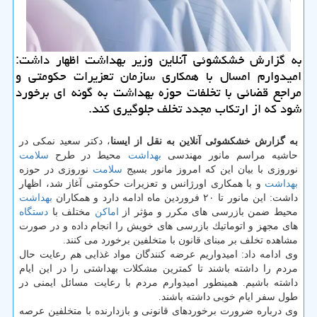
به گزارش خشكشوئی آنلاین وزیر بهداشت اظهار داشت:
امیدوارم امسال با همكاری سازمان تعزیرات حكومتی و
مراجع قضائی با تخلفات حوزه بهداشت به گونه ای برخورد
شود كه از ارتكاب مجدد تخلف جلوگیری كند.
به گزارش خشكشوئی آنلاین به نقل از ایسنا
، دكتر سعید نمكی در
حاشیه مراسم مانور مهندسی
بهداشت
محیط در طرح
سلامت
نوروزی با بیان این كه امروز مانور بسیج
سلامت
نوروزی در حوزه
بهداشت
و با همكاری اورژانس و تعزیرات حكومتی آغاز شد، اظهار
داشت: این مانور تا ۲۰ فروردین ماه ادامه دارد و همكاران
بهداشت
محیط ضمن بازرسی های مكرر و مؤثر از
اماكن
مختلف با
دستگاه
های مجهز و اتوماتیك بازرسی های خویش را انجام داده و در صورت
مشاهده تخلف بر مبنای قانون با متخلفین برخورد می كنند.
وی ادامه داد: امیدواریم عرضه كنندگان مواد غذایی هم رعایت حال
مردم را داشته باشند تا كمترین مشكلات بهداشتی را در این ایام
داشته باشیم. همینطور امیدوارم مردم با رعایت مسائل ایمنی در
طول سفر ایام خوبی داشته باشند.
وی درباره ضرورت برخوردهای قانونی و بازدارنده با متخلفین عرصه