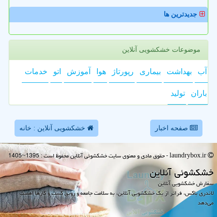
جدیدترین ها
موضوعات خشکشویی آنلاین
آب
بهداشت
بیماری
رپورتاژ
هوا
آموزش
اتو
خدمات
باران
تولید
صفحه اخبار
خشکشویی آنلاین : خانه
laundrybox.ir - حقوق مادی و معنوی سایت خشكشوئی آنلاین محفوظ است : 1395~1405
خشكشوئی آنلاین
سفارش خشکشویی آنلاین
لاندری باکس، فراتر از یک خشکشویی آنلاین، به سلامت جامعه و رونق کسب و کارها اهمیت
می‌دهد