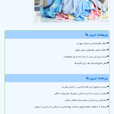
پربیننده ترین ها
اخطار هواشناسی استان تهران
اعلام اسامی عطرهای بدون مجوز
مزیت ورزش پس از مدرسه برای نوجوانان
خطر نانوپلاستیک ها برای کلیه ها
پربحث ترین ها
شست وشوی این ماده غذایی را جدی بگیرید
هشدار نسبت به اثرات مخرب مصرف مشروبات الکلی
اعتراض پرستاران بیمارستان فیاض بخش
عرضه 1 و هفت دهم میلیون خدمت بهداشتی و درمانی به زائرین اربعین