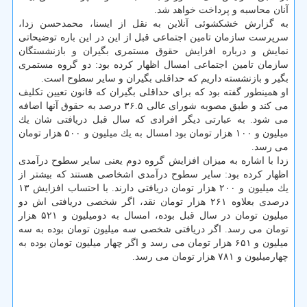
آنان محاسبه و پرداخت خواهد شد.
به گزارش خشكشوئی آنلاین به نقل از ایسنا، محمدحسن زدا،
سرپرست سازمان تامین اجتماعی قبل از این در این باره توضیحاتی
نمایش و درباره افزایش حقوق مستمری بگیران و بازنشستگان
سازمان تامین اجتماعی امسال اظهار كرده بود: دو گروه مستمری
بگیر و بازنشسته داریم كه حداقلی بگیران و سایر سطوح است.
او همینطور گفته بود كه برای حداقلی بگیران كه قانون تعیین تكلیف
می كند و طبق مصوبه شورای عالی ۳۶.۵ درصد به حقوق آنها اضافه
می شود. به عبارتی دیگر افرادی كه سال قبل دریافتی شان یك
میلیون و ۱۰۰ هزار تومان بود امسال به یك میلیون و ۵۰۰ هزار تومان
می رسد.
زدا با اشاره به میزان افزایش گروه دوم یعنی سایر سطوح درآمدی
اظهار كرده بود: سایر سطوح درآمدی اشخاصی هستند كه بیشتر از
یك میلیون و ۲۰۰ هزار تومان دریافتی دارند. با احتساب افزایش ۱۳
درصدی بعلاوه ۲۶۱ هزار تومان نقد، اگر شخصی دریافتی اش دو
میلیون تومان در سال قبل بوده، امسال به دومیلیون و ۵۲۱ هزار
تومان می رسد. اگر دریافتی شخصی سه میلیون تومان بوده به سه
میلیون و ۶۵۱ هزار تومان می رسد و اگر چهار میلیون تومان بوده به
چهارمیلیون و ۷۸۱ هزار تومان می رسد.