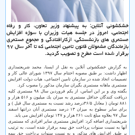
خشكشوئی آنلاین: به پیشنهاد وزیر تعاون، كار و رفاه
اجتماعی، امروز در جلسه هیات وزیران با سوژه افزایش
مستمری های بازنشستگی، ازكارافتادگی و مجموع مستمری
بازماندگان مشمولان قانون تامین اجتماعی كه تا آخر سال ۹۷
برقرار شده است مطرح و تصویب گردید.
به گزارش خشكشوئی آنلاین به نقل از ایسنا، محمد شریعتمداری
اظهار داشت: بر طبق مصوبه اختتام سال ۱۳۹۷ شورای عالی كار و
تصمیمات اتخاذ شده در سازمان تامین اجتماعی، هیات دولت افزایش
مستمری ماهانه مستمری بگیران سازمان مذكور را مصوب كرد.
بگفته وی و بر این اساس، از یكم فروردین سال ۹۸ مستمری كلیه
دریافت كنندگان حداقل مستمری به میزان یك میلیون و ۵۱۶ هزار و
۸۸۱ تومان ( معادل ۳۶/۵درصد رشد نسبت به مستمری سال قبل ) و
برای سایر سطوح به میزان ۱۳ درصد مستمری آنان درانتها اسفند
سال ۹۷ بعلاوه مبلغ ثابت ۲۶۱ هزار و ۱۴۷ تومان افزایش می یابد.
شریعتمداری اضافه كرد: افزایش مستمری سایر افرادی كه مستمری
آنها به نسبت سنوات پرداخت حق بیمه برقرار شده است، به ترتیب
بر طبق افزایش های مذكور و به نسبت سنوات پرداخت حق بیمه