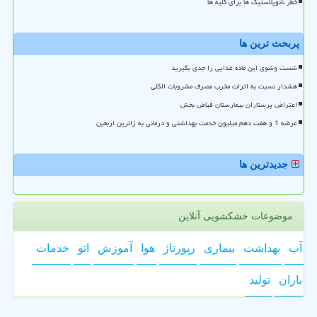
خطر نانوپلاستیک ها برای کلیه ها
پربحث ترین ها
شست وشوی این ماده غذایی را جدی بگیرید
هشدار نسبت به اثرات مخرب مصرف مشروبات الکلی
اعتراض پرستاران بیمارستان فیاض بخش
عرضه 1 و هفت دهم میلیون خدمت بهداشتی و درمانی به زائرین اربعین
جدیدترین ها
موضوعات خشکشویی آنلاین
آب
بهداشت
بیماری
رپورتاژ
هوا
آموزش
اتو
خدمات
باران
تولید