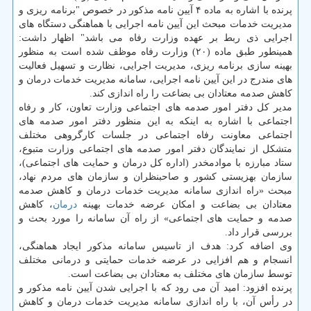
پرنده با اشاره به ماده ۴ آیین نامه مذكور در خصوص "برنامه ریزی و
مدیریت خدمات مبحث این آیین نامه اجرایی با هماهنگی دستگاه های
اجرایی ذی ربط بر عهده وزارت رفاه می باشد" اظهار داشت:
همینطور طبق ماده (۲۰) وزارت رفاه موظف شده است به منظور
بهینه سازی برنامه ریزی، مدیریت اجرایی، نظارت و تسهیل فعالیت
های مندرج در این آیین نامه اجرایی، سامانه مدیریت خدمات درمان و
كاهش صدمه معتادان بی بضاعت را راه اندازی كند.
مدیر كل دفتر امور صدمه های اجتماعی وزارت تعاون، كار و رفاه
اجتماعی با اشاره به اینكه به این منظور دفتر امور صدمه های
اجتماعی معاونت رفاه اجتماعی در جلسات كارگروهی مختلف
متشكل از نمایندگان دفتر امور صدمه های اجتماعی وزارت متبوع،
ستاد مبارزه با موادمخدر (اداره كل درمان و حمایت های اجتماعی)،
سازمان بهزیستی كشور و صاحبنظران و سازمان های مردم نهاد،
مبحث «راه اندازی سامانه مدیریت خدمات درمان و كاهش صدمه
معتادان بی بضاعت و امكان عرضه خدمات بهینه
درمان
، كاهش
صدمه و حمایت های اجتماعی» از راه آن سامانه را مورد بحث و
بررسی قرار داد.
وی اضافه كرد: هدف از تاسیس سامانه مذكور ایجاد هماهنگی،
انسجام و هم افزایی در عرضه خدمات حمایتی و درمانی مختلف
توسط سازمان های مختلف به معتادان بی بضاعت است.
پرنده افزود: امید آن می رود كه با اجرایی شدن آیین نامه مذكور و
در رأس آن، با راه اندازی سامانه مدیریت خدمات درمان و كاهش