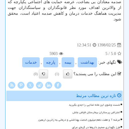
صدمه معتادان بی بضاعت، عرضه حمایت های اجتماعی یكپارچه كه
از والاترین اهداف مورد نظر قانونگذاران و سیاستگذاران جهت
مدیریت هماهنگ خدمات درمان و كاهش صدمه اعتیاد است، محقق
شود.
1398/02/25
12:34:51
5903
/ 5
5.0
تگهای خبر:
بهداشت
,
بیمه
,
پارچه
,
خدمات
این مطلب را می پسندید؟
(0)
(1)
X
تازه ترین مطالب مرتبط
شست وشوی این ماده غذایی را جدی بگیرید
اعتراض پرستاران بیمارستان فیاض بخش
عرضه 1 و هفت دهم میلیون خدمت بهداشتی و درمانی به زائرین اربعین
طرز نگهداری صحیح داروها در گرمای عراق