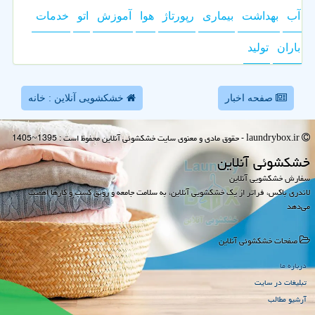
آب
بهداشت
بیماری
رپورتاژ
هوا
آموزش
اتو
خدمات
باران
تولید
صفحه اخبار
خشکشویی آنلاین : خانه
laundrybox.ir - حقوق مادی و معنوی سایت خشكشوئی آنلاین محفوظ است : 1395~1405
خشكشوئی آنلاین
سفارش خشکشویی آنلاین
لاندری باکس، فراتر از یک خشکشویی آنلاین، به سلامت جامعه و رونق کسب و کارها اهمیت
می‌دهد
صفحات خشكشوئی آنلاین
درباره ما
تبلیغات در سایت
آرشیو مطالب