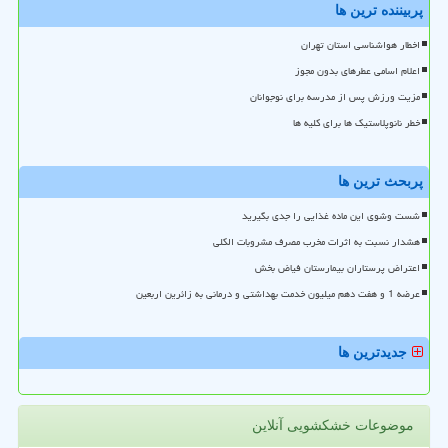
پربیننده ترین ها
اخطار هواشناسی استان تهران
اعلام اسامی عطرهای بدون مجوز
مزیت ورزش پس از مدرسه برای نوجوانان
خطر نانوپلاستیک ها برای کلیه ها
پربحث ترین ها
شست وشوی این ماده غذایی را جدی بگیرید
هشدار نسبت به اثرات مخرب مصرف مشروبات الکلی
اعتراض پرستاران بیمارستان فیاض بخش
عرضه 1 و هفت دهم میلیون خدمت بهداشتی و درمانی به زائرین اربعین
جدیدترین ها
موضوعات خشکشویی آنلاین