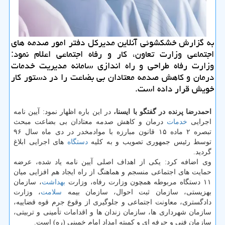
به گزارش خشكشوئی آنلاین مدیركل دفتر امور صدمه های
اجتماعی وزارت تعاون، كار و رفاه اجتماعی اعلام نمود:
وزارت رفاه طراحی و راه اندازی سامانه مدیریت خدمات
درمان و كاهش صدمه معتادان بی بضاعت را در دستور كار
خویش قرار داده است.
احمدرضا پرنده در گفتگو با ایسنا،
در این باره اظهار نمود: آیین نامه
اجرایی
خدمات
درمان و كاهش صدمه معتادان بی بضاعت مبحث
تبصره ۲ ماده ۱۵ قانون مبارزه با موادمخدر در دی ماه سال ۹۶
توسط رئیس جمهوری تصویب و به كلیه
دستگاه
های اجرایی ابلاغ
گردید.
وی اضافه كرد: یكی از اهداف اصلی آیین نامه یاد شده، عرضه
حمایت های اجتماعی منسجم و هماهنگ از راه ایجاد هم افزایی میان
۱۱ دستگاه مربوطه همچون وزارت رفاه، وزارت
بهداشت
، سازمان
بهزیستی، سازمان ثبت احوال، سازمان بیمه
سلامت
، وزارت
دادگستری، معاونت اجتماعی و جلوگیری از وقوع جرم قوه قضاییه،
سازمان شهرداری ها، سازمان زندان ها و اقدامات تأمینی و تربیتی،
سازمان فنی و حرفه ای و كمیته امداد امام خمینی (ره) است.