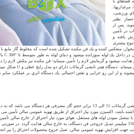
فضاهاي با
رها، مرغداريها،
اهاي ورزشی،
حصار نظیر
شوند. پس از
اب در تأمین
ش یافته و
تنوع بیشتری
تشخوار، منعکس كننده و یك فن مکنده تشکیل شده است كه مخلوط گاز مایع یا
ر داخل یك لوله سوزانده میشود و دماي لوله به طور متوسط تا
C 300°
با
دایت میشود و گرمایش لازم را تأمین مینماید؛ فن مکنده نیز مکش لازم را در
نماید. دستگاه هیتر تابشی گرماتاب داراي دو مدل رایج خطی و
U
شکل میبا
وند و از این رو خرابی و نقص احتمالی یك دستگاه اثري بر عملکرد سایر د
هواي مورد نیاز جهت احتراق کامل در سامانه هاي هیتر تابشی گرماتاب 11 الی 13 برابر حجم گاز مصرفی هر دستگاه می ب
اشته باشد، اکسیژن مورد نیاز احتراق از طریق تهویه عمومی سالن تأمین می گ
با متصل نمودن لوله هاي مستقل، هواي مورد نیاز احتراق از خارج سالن تأمین 
محصولات احتراق میتواند با اتصال لولهاي به قطر 100 الی 150 میلیمتر تبدیل خروجی فن دستگاه، به خارج سالن هدایت گردد. در 
اسب جهت افزایش تهویه عمومی سالن، عمل خروج محصولات احتراق را نیز انجا