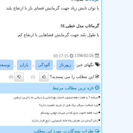
با توان تابش زیاد جهت گرمایش فضای باز با ارتفاع بلند
گرماتاب مدل خطی
SL
با طول بلند جهت گرمایش فضاهایی با ارتفاع کم
1398/02/26
03:17:15
تگهای خبر:
رپورتاژ
,
آلودگی
,
باران
,
توسعه
این مطلب را می پسندید؟
(0)
(1)
تازه ترین مطالب مرتبط
عرضه 1 و هفت دهم میلیون خدمت بهداشتی و درمانی به زائرین اربعین
چرا شناخت سیگار برگ قبل از خرید اهمیت دارد؟
ثبت قلعه الموت دژی که در میراث جهانی یونسکو
زنان آبستن در معرض ۴۵ ماده شیمیایی رایج قرار دارند
نظرات بینندگان در مورد این مطلب