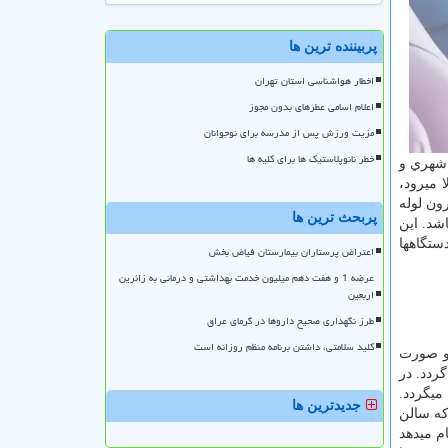
پربیننده ترین ها
اخطار هواشناسی استان تهران
اعلام اسامی عطرهای بدون مجوز
مزیت ورزش پس از مدرسه برای نوجوانان
خطر نانوپلاستیک ها برای کلیه ها
 شهري و
لا میرود،
ون لوله
پربحث ترین ها
شد. این
ستگاهها
اعتراض پرستاران بیمارستان فیاض بخش
عرضه 1 و هفت دهم میلیون خدمت بهداشتی و درمانی به زائرین
اربعین
طرز نگهداری صحیح داروها در گرمای عراق
کلید سلامتی، داشتن برنامه منظم روزانه است
اشد كه به دو صورت
ردد. در
میگردد.
جدیدترین ها
صورتی که سالن
م میدهد