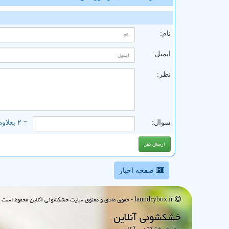
ن
نام:
ایمیل:
نظر:
سوال:
= ۲ بعلاوه ۲
صفحه اخبار
laundrybox.ir - حقوق مادی و معنوی سایت خشكشوئی آنلاین محفوظ است : 1395~1405
خشكشوئی آنلاین
سفارش خشکشویی آنلاین