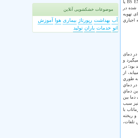
BS 
یا
 شده در
موضوعات خشکشویی آنلاین
ای تهویه
آب
بهداشت
رپورتاژ
بیماری
هوا
آموزش
 اجباري
اتو
خدمات
باران
تولید
در دمای
یگیرد و
بود؛ در
ابد، از
به طوري
در دماي
این دماي
 دما بین
نیز سبب
اتاب با
و ریخته
 تلفات،