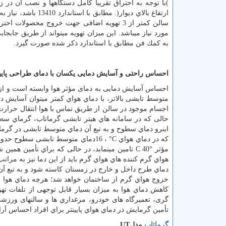
)با توجه به احتراق تقریباً كامل دستگاهها و نصب آن د
ارتفاع بالاي دیوار(. مطابق با استاندارد 13410 باشد، نیاز به هیچگونه
سالن كمتر از 3 تهویه اضافی جهت خروج محصول
مورد نیاز میباشد. این میزان تهویه میتواند از طریق جابجا
به كمك فن مطابق با استاندارد ذكر شده صورت گیرد
.
احساس راحتی و آسایش دمایی یکسان با دمای طراحی پایین
احساس آسایش دمایی به دمای مؤثر هوا وابسته است و از آن
متوسط تابشی بالاتر، با دماي هواي كمتر میتوان آسایش دم
اجسام موجود در سالن از طریق تماس با هوا انتقال حرارت 
حالی كه در سامانه هاي هیتر تابشی گرماتاب، گرماي سطح 
اینرو دماي سطوح و به تبع آن دماي متوسط تابشی در گرما
كه در دماي هواي
°C
،
16
دماي متوسط تابشی سطوح حدود
مؤثر
C 40°
تامین مینماید، در حالی كه براي تأمین همین 
هواي گرم كننده هاي هواي گرم باید از این دما نیز به مراتب
دماي طرح داخل و خارج در زمستان كاسته شود و به تبع آن ت
خروج هواي گرم از ساختمان خواهد شد؛ هرچه دماي هوا بیش
كاهش دماي هوا به میزان بسیار قابل توجهی از تلفات تهوی
گری، تعمیرگاه های خودرو، مرغداري ها و سالنهای ورزشی ک
تأمین گرمایش در دماي هواي پایینتر براي افراد احساس آر
گرماتاب
مدل
UT