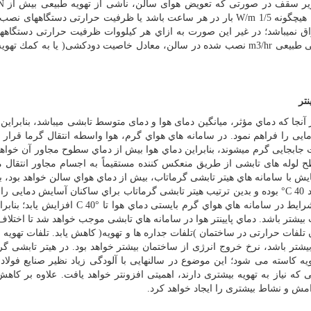
ر زیر سقف در صورتی که تعویض هوای سالن، ناشی از تهویه طبیعی بیش از
EN
W/m 1/5
بار در هر ساعت باشد یا ظرفیت حرارتی دستگاههای نصب
ات احتراق نمیباشد؛ در غیر این صورت به ازاي هر كيلووات ظرفیت حرارتی دستگاهه
یی طبیعی
m3/hr
نصب شده در سالن، معادل خاصیت دودکشی( یا به كمك تهویه
تر
جا كه دماي مؤثر، میانگین دمای هوا و دمای متوسط تابشی میباشد، بنابراین 
ایی را فراهم نمود. در سامانه هاي هواي گرم، هوا واسطه انتقال گرما قرار م
جابجایی گرم میشوند، بنابراین دماي هوا بیش از دماي سطوح مجاور آن خواهد 
لوله های تابشی از طریق منعکس کننده مستقیماً به اجسام مجاور انتقال میی
یش با سامانه هاي هیتر تابشی گرماتاب، بیش از دماي هواي سالن خواهد بود، 
°C 40
بوده و بدین ترتیب هیتر تابشی گرماتاب براي ساكنان آسایش دمایی را 
شرایط در سامانه هاي هواي گرم بایستی دماي هوا تا
C 40°
افزایش یابد؛ بنابر
 بیشتر باشد. دماي پایینتر هوا در سامانه هاي تابشی موجب خواهد شد تا اختلاف
لفات حرارتی در ساختمان )تلفات جداره ها و تهویه( كاهش یابد. تلفات تهویه 
تر باشد، نرخ خروج انرژی از ساختمان بیشتر خواهد بود. در هیتر تابشی گرم
ه کاسته می شود؛ این موضوع در سالنهایی با آلودگی زیاد نظیر صنایع فولاد 
ه نیاز به تهویه بیشتری دارند، اهمیتی افزونتر خواهد یافت. علاوه بر كاهش
امش و نشاط بیشتری را ایجاد خواهد كرد
.