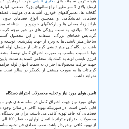
هزینه ترین سامانه هاي
بخاری تابشی
جهت گرمایش كليه 
ارتفاع بالاي 3 متر نظیر انواع سالنهاي بزرگ صنعتی، انبا
گلخانه ها، تعمیرگاههای خودرو، آشیانه های هواپیما، فض
فضاهای نمایشگاهی و همچنین انواع فضاهاي بدون 
باراندازها، مصلی ها و پاركينگهاي خودرو و ... شناخته می
دهه 70 ميلادي، به سبب ویژگی های در خور توجه گرمات
گرمایش فضاهای بزرگ، استفاده از این محصول گستر
ساختار هیتر تابشی ها به ویژه از جهت پیکربندی، توسعه و 
یافت. در نگاه کلی هیتر تابشی گرماتاب از مشعل، لوله آ
هوا با نسبت مناسب به صورت احتراق کامل توسط مشعل د
انرژي تابشی لوله به كمك يك منعکس کننده به سمت پایین ه
جهت حركت محصولات احتراق به سمت انتهاي لوله فراهم می
گرماتاب ها به صورت مستقل از یکدیگر در سالن نصب میش
نخواهد داشت
.
تامین هوای مورد نیاز و تخلیه محصولات احتراق دستگاه
قابل تامین است. در صورتیکه تهویه کافی در سالن وجود د
فضاهایی كه فاقد تهویه كافی می باشند، براي هر دستگاه، 
از تهویه کافی برخوردار باشد، نصب تعدادي فن تخلیه من