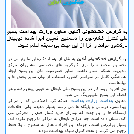
به گزارش خشكشوئی آنلاین معاون وزارت بهداشت بسیج
ملی كنترل فشارخون را نخستین كمپین اجرا شده دیجیتال
دركشور خواند و آنرا از این جهت بی سابقه اعلام نمود.
به گزارش خشكشوئی آنلاین به نقل از ایسنا،
دكترعلیرضا رئیسی در
نخستین مجمع سراسری كارگروه های تخصصی مشاوران مركز
مدیریت شبكه اظهار داشت: سایر خصوصیت های این بسیج ایجاد
هماهنگی كامل در سراسر كشور، استفاده از توان سایر بخش ها و
نهادهاست.
وی افزود: روند كار در این بسیج ملی تابحال به خوبی پیش رفته و هر
لحظه این بسیج مانیتورینگ می شود.
معاون
بهداشت
وزارت بهداشت
اضافه كرد: اطلاعاتی كه از مراكز
بهداشتی، درمانی و پایگاه ها می رسند بسیار مفیدند ولی اطلاعات
ایستگاه ها از این جهت كه بیماران جدید فشار خون را معرفی می
كند، نشان داده است چه افرادی تابحال به مراكز ما رجوع نكرده اند،
بسیار پرارزش است، چونكه این افراد تابحال به سطوح 2 و3 فقط
رجوع می كردند و تحت كنترل شبكه بهداشت نبودند.