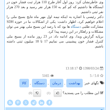
وی خاطرنشان كرد: روز اول آغاز طرح 110 هزار ثبت فشار خون در
ایستگاه ها داشتیم كه كم كم به 150 هزار نفر رسید و بعد 270 هزار
نفر ثبتی داشتیم.
دكتر رئیسی با اشاره به اینكه نیمه اول مهر ماه نتایج بسیج ملی را
اعلام خواهیم كرد، اظهار داشت: یكی از اشكالات ما در حوزه SDH
مشاركت طلبی
دستگاه
ها بود كه با رصد این بسیج ملی بهتر می توان
مشكلات و راهكار در این زمینه پیدا كرد.
برپایه گزارش وبدا، وی ادامه داد: در 23 روز مانده از بسیج ملی
كنترل فشار خون پیشبینی می نماییم 17 تا 18 میلیون ثبتی داشته
باشیم.
1398/03/24
13:18:17
5165
/ 5
5.0
تگهای خبر:
بهداشت
,
درمان
,
دستگاه
,
كالا
این مطلب را می پسندید؟
(0)
(1)
X