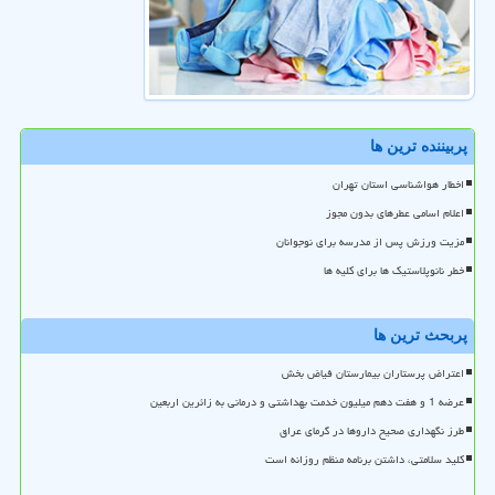
پربیننده ترین ها
اخطار هواشناسی استان تهران
اعلام اسامی عطرهای بدون مجوز
مزیت ورزش پس از مدرسه برای نوجوانان
خطر نانوپلاستیک ها برای کلیه ها
پربحث ترین ها
اعتراض پرستاران بیمارستان فیاض بخش
عرضه 1 و هفت دهم میلیون خدمت بهداشتی و درمانی به زائرین اربعین
طرز نگهداری صحیح داروها در گرمای عراق
کلید سلامتی، داشتن برنامه منظم روزانه است