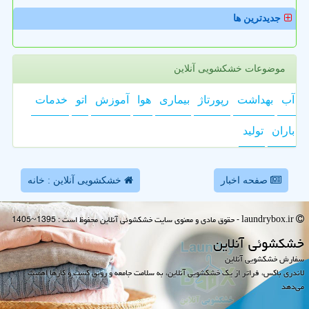
جدیدترین ها
موضوعات خشکشویی آنلاین
آب
بهداشت
رپورتاژ
بیماری
هوا
آموزش
اتو
خدمات
باران
تولید
صفحه اخبار
خشکشویی آنلاین : خانه
laundrybox.ir - حقوق مادی و معنوی سایت خشكشوئی آنلاین محفوظ است : 1395~1405
خشكشوئی آنلاین
سفارش خشکشویی آنلاین
لاندری باکس، فراتر از یک خشکشویی آنلاین، به سلامت جامعه و رونق کسب و کارها اهمیت
می‌دهد