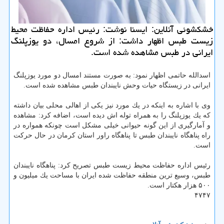
خشكشوئی آنلاین: ایسنا نوشت: رئیس اداره حفاظت محیط
زیست طبس اظهار داشت: از شروع امسال، دو یوزپلنگ
ایرانی در طبس مشاهده شده است.
اسدالله حاتمی اظهار نمود: به صورت مستند امسال دو مورد یوزپلنگ
ایرانی در زیستگاه حیات وحش نایبندان طبس مشاهده شده است.
وی با اشاره به اینكه در یك مورد نیز یكی از اهالی محلی بیان داشته
كه یك یوزپلنگ را به همراه توله اش دیده است، اضافه كرد: مشاهده
و آمارگیری از این گونه حیوانی خیلی مشكل است چونكه همواره در
راه پناهگاه نایبندان طبس تا پناهگاه راور استان كرمان در حال حركت
است.
رئیس اداره حفاظت محیط زیست طبس تصریح كرد: پناهگاه نایبندان
طبس، وسیع ترین منطقه حفاظت شده ایران با مساحت یك میلیون و
۵۰۰ هزار هكتار است.
۴۷۴۷