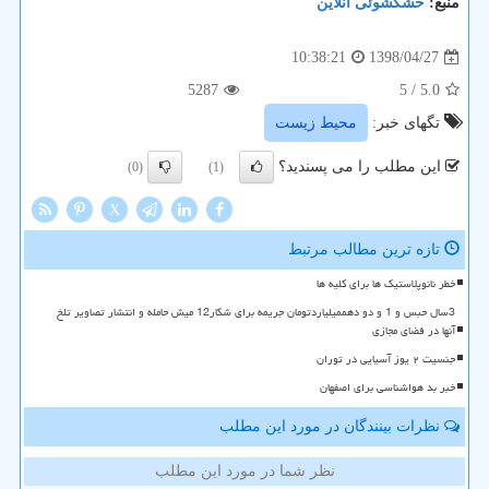
منبع:
خشكشوئی آنلاین
1398/04/27
10:38:21
5287
/ 5
5.0
تگهای خبر:
محیط زیست
این مطلب را می پسندید؟
(0)
(1)
X
تازه ترین مطالب مرتبط
خطر نانوپلاستیک ها برای کلیه ها
3سال حبس و 1 و دو دهممیلیاردتومان جریمه برای شکار12 میش حامله و انتشار تصاویر تلخ
آنها در فضای مجازی
جنسیت ۲ یوز آسیایی در توران
خبر بد هواشناسی برای اصفهان
نظرات بینندگان در مورد این مطلب
نظر شما در مورد این مطلب