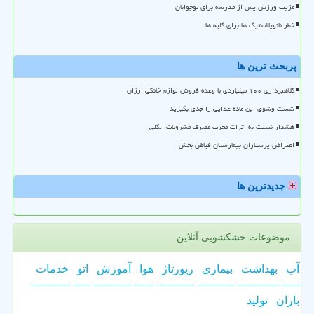
مزیت ورزش پس از مدرسه برای نوجوانان
خطر نانوپلاستیک ها برای کلیه ها
پربحث ترین ها
کلاهبرداری ۱۰۰ میلیاردی با وعده فروش لوازم خانگی ارزان
شست وشوی این ماده غذایی را جدی بگیرید
هشدار نسبت به اثرات مخرب مصرف مشروبات الکلی
اعتراض پرستاران بیمارستان فیاض بخش
جدیدترین ها
موضوعات خشکشویی آنلاین
آب
بهداشت
بیماری
رپورتاژ
هوا
آموزش
اتو
خدمات
باران
تولید