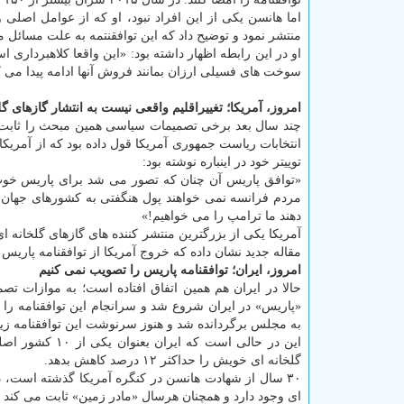
اما هانسن یكی از این افراد نبود، او كه از عوامل اصلی 
منتشر نمود و توضیح داد كه این توافقنتمه به علت مسائل م
او در این رابطه اظهار داشته بود: «این واقعا كلاهبردا
سوخت های فسیلی ارزان بمانند فروش آنها ادامه پیدا می ك
امروز، آمریكا؛ تغییراقلیم واقعی نیست به انتشار گازهای گ
چند سال بعد برخی تصمیمات سیاسی همین مبحث را ثابت كر
انتخابات ریاست جمهوری آمریكا قول داده بود كه از آمریكا
توییتر خود در اینباره نوشته بود:
«توافق پاریس آن چنان كه تصور می شد برای پاریس خو
مردم فرانسه نمی خواهند پول هنگفتی به كشورهای جهان 
دهند ما ترامپ را می خواهیم!»
آمریكا یكی از بزرگترین منتشر كننده های گازهای گلخانه 
مقاله جدید نشان داده كه خروج آمریكا از توافقنامه پار
امروز، ایران؛ توافقنامه پاریس را تصویب نمی كنیم
حالا در ایران هم همین اتفاق افتاده است؛ به موازات ت
«پاریس» در ایران شروع شد و سرانجام این توافقنامه ر
به مجلس برگردانده شد و هنوز سرنوشت این توافقنامه
این در حالی است
گلخانه ای خویش را حداكثر ۱۲ درصد كاهش بدهد.
۳۰ سال از شهادت هانسن در كنگره آمریكا گذشته است، دی
ای وجود دارد و همچنان هرسال «مادر زمین» ثابت می كند