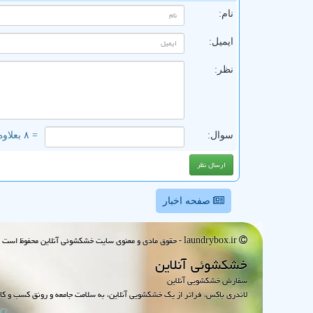
نام:
ایمیل:
نظر:
سوال:
= ۸ بعلاوه ۳
صفحه اخبار
laundrybox.ir - حقوق مادی و معنوی سایت خشكشوئی آنلاین محفوظ است : 1395~1405
خشكشوئی آنلاین
سفارش خشکشویی آنلاین
لاندری باکس، فراتر از یک خشکشویی آنلاین، به سلامت جامعه و رونق کسب و کا