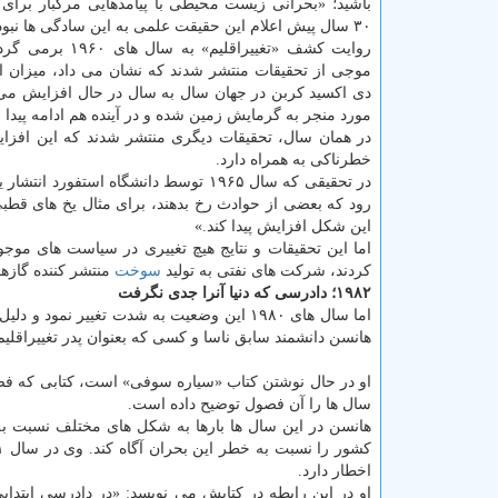
باشید؛ «بحرانی زیست محیطی با پیامدهایی مرگبار برای ا
۳۰ سال پیش اعلام این حقیقت علمی به این سادگی ها نبود.
روایت كشف «تغییراقلیم» به س
موجی از تحقیقات منتشر شدند كه نشان می داد، میزان ان
دی اكسید كربن در جهان سال به سال در حال افزایش می 
مورد منجر به گرمایش زمین شده و در آینده هم ادامه پیدا خ
در همان سال، تحقیقات دیگری منتشر شدند كه این افزایش
خطرناكی به همراه دارد.
در تحقیقی كه سال ۱۹۶۵ توسط دانشگاه ا
رود كه بعضی از حوادث رخ بدهند، برای مثال یخ های قط
این شكل افزایش پیدا كند.»
اما این تحقیقات و نتایج هیچ تغییری در سیاست های م
كردند، شركت های نفتی به تولید
سوخت
منتشر كننده گازهای
۱۹۸۲؛ دادرسی كه دنیا آنرا جدی نگرفت
اما سال های ۱۹۸۰ این وضعیت به شدت تغییر ن
هانسن دانشمند سابق ناسا و كسی كه بعنوان پدر تغییراقلیم
سال ها را آن فصول توضیح داده است.
هانسن در این سال ها بارها به شكل های مختلف نسبت به 
اخطار دارد.