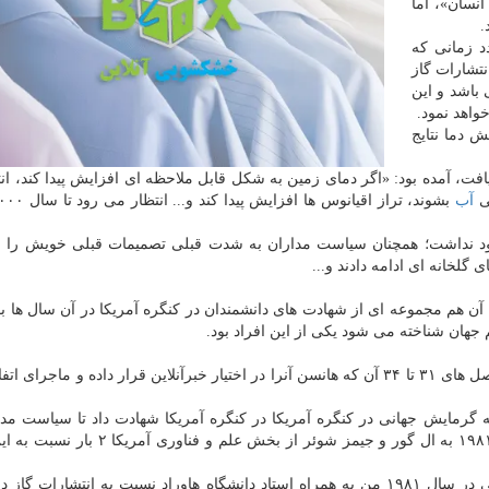
نسان»، اما
ال های ۱۹۶۰ برمی گردد زمانی كه
تشارات گاز
باشد و این
واهد نمود.
 دما نتایج
ستفورد انتشار یافت، آمده بود: «اگر دمای زمین به شكل قابل ملاحظه ای افزایش پیدا كند، 
بی
آب
وجود نداشت؛ همچنان سیاست مداران به شدت قبلی تصمیمات قبلی خویش را 
 گلخانه ای ادامه دادند و...
مود و دلیل آن هم مجموعه ای از شهادت های دانشمندان در كنگره آمریكا در آن سال ها ب
 جهان شناخته می شود یكی از این افراد بود.
او در حال نوشتن كتاب «سیاره سوفی» است، كتابی كه فصل های ۳۱ تا ۳۴ آن كه هانسن آنرا در اختیار خبرآنلاین قرار داده و ما
گرمایش جهانی در كنگره آمریكا در كنگره آمریكا شهادت داد تا سیاست مدا
كشور را نسبت به خطر این بحران آگاه كند. وی در سال ۱۹۸۱ به ال گور و جیمز شوئر از بخش
او در این رابطه در كتابش می نویسد: «در دادرسی ابتدایی در سال ۱۹۸۱ من به همراه استاد دانشگاه هاوراد نسبت به انتشار