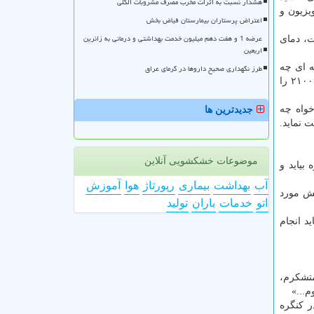
هشدار نسبت به اثرات مخرب مصرف مشروبات الکلی
یزیون و
اعتراض پرستاران بیمارستان فیاض بخش
عرضه 1 و هفت دهم میلیون خدمت بهداشتی و درمانی به زائرین
ت، دمای
اربعین
ه ای چه
طرز نگهداری صحیح داروها در گرمای عراق
پیامدهایی دارد، از افزایش تعداد روزهای گرم تا زیر آب رفتن جزایر تا... او حتی در یكی از تحقیقاتش چند سناریو افزایش جهان تا سال ۲۱۰۰ را
خواه چه
جدیدترین ها
 نماید.
موضوعات خشکشویی آنلاین
 بیاید و
آب
بهداشت
بیماری
رپورتاژ
هوا
آموزش
انیش مورد
اتو
خدمات
باران
تولید
ید انجام
 متشكرم،
م...»
 شد تا در ژوئن ۱۹۸۸ هانسن باردیگر در كنگره