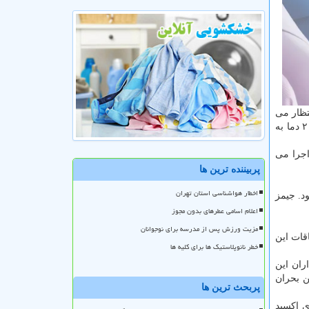
انتظار می
بشوند، تراز اقیانوس ها افزایش پیدا كند و... انتظار می رود تا سال ۲۰۰۰ دما به
اجرا می
پربیننده ترین ها
اخطار هواشناسی استان تهران
ود. جیمز
اعلام اسامی عطرهای بدون مجوز
مزیت ورزش پس از مدرسه برای نوجوانان
جرای اتفاقات این
خطر نانوپلاستیک ها برای کلیه ها
ران این
 علم و فناوری آمریكا ۲ بار نسبت به این بحران
پربحث ترین ها
ات گاز دی اكسید