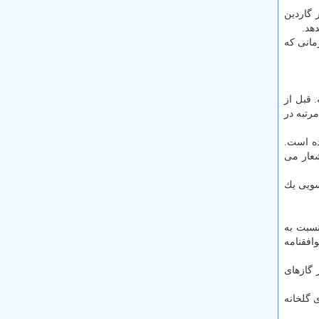
 گاردین
هد.
مانی كه
 قبل از
رتبه در
ه است.
شعار می
سویی یك
نسبت به
افقنامه
تشار گازهای
 گلخانه