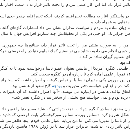
ر قرار داد اما این كار علمی مردم را تحت تاثیر قرار نداد. شب، اخبار تلو
 واشنگتن آغاز به مطالعه تغییراقلیم كردند، اینكه تغییراقلیم چقدر جدی اس
دهایی به همراه دارد و...
 زبان ساده به مردم و سیاست مداران نشان می داد انتشارات گازهای گلخان
ن را به صورت مثبتی من را تحت تاثیر قرار داد، سناتورها چه جمهوری 
ر خوبی انجام می دادیم، شاید می توانستیم كمك نماییم دنیا در راه درستی حركت
ای تصمیم گیران ساده تر كند.»
و منابع طبیعی كنگره آمریكا از هانسن بعنوان عضو ناسا درخواست نمود تا به كنگره
 پیش از سخنرانی هانسن لین مورپی یكی مدیران ناسا با او تماس گرفت و اظهار داشت كه سخنر
كند. در واقع این خواسته دفتر مدیریت و
بودجه
كاخ سفید از هانسن بود.
اق نیافتد، هانسن در اینباره می نویسد: «آنها اصرار داشتند كه آن تغییرات با
ده بودم و نمی خواستم هیچ بخشی از سخنرانیم در كنگره تغییر كند.»
ن محقق ناسا در كنگره شهادت بدهد، شهادتی كه شاید مسیر دنیا را تغییر داد.
رانی اش را به این شكل شروع كرد: «سناتور ویرت، سناتور موركوفسكی بابت فرصتی كه دادید
ی از ناسا را مدیریا می كتن اما من برپایه اعتبار علمی خودم اینجا ظاهر می شو
اما این سخنرانی در فصل زمستان انجام شده بود و بنابراین تاثیر زیادی نداشت، بنابراین قرار