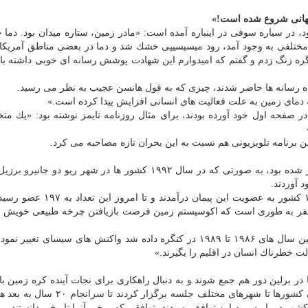
جهانی شروع شده است!»
۱۹ شانس با هانسن یار بود، در سیاره سوفی در اینباره آمده است: «مادر زمین، ستاره میدان بود. دم
تلفی به وجود آمد، رود میسیسیپی خشك شد و دما در بعضی مناطق آمریكا ب
نگره زنگ زدم و گفتم كه امیدوارم این شهادت پوشش رسانه ای خوبی داشته ب
اه رسانه ها حاضر شدند، چیزی كه به قول هانسن عجیب به نظر می رسید.
در صفحه اول خود آورده بودند، برای مثال روزنامه تایمز نوشته بود: «یك م
ین برنامه تلویزیونی هم نسبت به این بحران تازه مصاحبه می كرد.
بالاخره سخنرانی های هانسن و دانشمندان دیگر در اثرگذار شده بود، به صورتی كه در سال ۱۹۹۲ كشور ها در شهر ریو
د آوردند.
در نشست سال ۱۹۹۲ سازمان ملل در ریو دو ژانیرو، ۱۵۴ كشور به عضویت این پیم
مسفر به طوری است كه اكوسیستم زمین فرصت بازیافتن چرخه طبیعی خویش ر
هانسن در این رابطه می نوسید: «بعد از شهادت های كه بین سال های ۱۹۸۶ تا ۱۹۸۹ در كنگره داده شد واكنش های سیسای 
 برلین دور هم جمع شوند و به دنبال راهكاری برای نجات آینده كره زمین باش
رسیدن به چنین توافقی اصلا كار آسانی نبود، ۲۱ بار سران كشورها تا شهرهای مختلف جلس