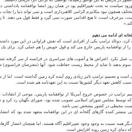
ورود سیاست به بحث تغییراقلیم بود در همان روز امضا توافقنامه یادداشتی در
ختلف همچون نبود مكانیزم الزامی كلاهبرداری است و نمی تواند دنیا را نجات بد
ری است، مزخرف است، تا هیچ اقدامی صورت نمی گیرد و فقط قول می دهند. تا ز
ند.»
لخانه ای ادامه می دهیم
د، دونالد ترامپ یكی از افرادی است كه نقش فراوانی در این مورد داشته.
 را از توافقنامه پاریس خارج می كند و قول خویش را هم عملی كرد. برای یك م
ب عمل نكرد. اعتراض ها و آشوب های سراسری در فرانسه از سر گرفته شد
سوم بدهند تا شاید از محیط زیست حفاظت شود. آنها (معترضان فرانسوی) 
ای است و تصمیم ترامپ تاثیر زیادی روی آینده كره زمین گذاشته است. اما از 
یس سبب كاهش تعهد دیگر كشورها نسبت به این تعهدنامه هم شده است.
صمیم ترامپ در خصوص خروج آمریكا از توافقنامه پاریس، موجی از انتقادات 
ا كه توسط مجلس شورای اسلامی تصویب شده بود، شورای نگهبان رد كرد و تو
 زیست محیطی در كشور مشخص نمی باشد.
 كه ایران بعنوان یكی از ۱۰ كشور اصلی منتشر كننده گازهای گلخانه ای در این توافقنامه متعهد شده بود كه ان
گر همه نسبت به وجود وجود تغییراقلیم آگاه هستند، اما همچنان انتشار گازهای
 كه دمای كره زمین روبه افزایش است.