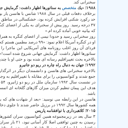
سخنرانی كند.
۱۹۸۸؛ «یك
متخصص
به سناتورها اظهار داشت: گرمایش 
برخلاف دفعات قبلی در سال ۸۸
حد ركورد شكنی افزایش كرده بود، خشكسالی در مناطق مخ
۳۷ درجه رسید. روز پیش از سخنرای به یكی از اعضای ك
كه بیانیه خوبی آماده كرده‎ ام.»
روز سخنرانی رسید و حدودا نیمی از اعضای كنگره به همر
او در كنگره آمریكا اعلام نمود: «۹۹ درصد مطمین هستم كه دمای زمین به علت فعالیت های انسانی افزایش پیدا كرده است.»
فردای آن روز اغلب روزنامه های آمریكایی این ماجرا را 
سناتورها اظهار داشت: گرمایش جهانی شروع شده است!»
بالاخره بحث تغییراقلیم رسانه ای شده بود و حتی او با چند
۱۹۹۲؛ جهان به دنبال راه چاره در ریو دو جانیرو
جمع شدند و كنوانسیونی را برای مقابله با تغییراقلیم به وجو
هدف این پیمان تنظیم كردن میزان گازهای گلخانه ای ات
باشد.
همه كشورها سال ۱۹۹۲ در برزیل حاضر شدند تا جلوی دخالت خطرناك انسان در اقلیم را بگیرند.»
۲۰۱۵؛ كلاهبرداری با توافقنامه پاریس
۳ سال بعد در زیرمجموعه همین كنوانسیون سران كشورها در
توافقنامه را امضا كنند. در سال ۲۰۱۵ سران بیشتر از ۱۵۰ كشور در پاریس به این توافق رسیدند، توافقی كه برخی آنرا تاریخی دانستند.