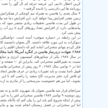
كربن اخطار دادیم، این عرضه حرفه ای ال گور را تحت تاثی
روزنامه ها این دادرسی را نادیده گرفتند.»
۴ سال بعدی را هانسن به همراه تیم كوچكی از همكرانش در
زمین چقدر افزایش پیدا خواهد كرد، این افزایش دما چه پیام
در طول این مدت هانسن تحقیقات زیادی منتشر نمود كه به
پیش بینی كرد.
در این رابطه در «سیاره سوفی» آمده است: «واشنگتن م
دموكرات به این مورد علاقه داشتند. اگر بعنوان دانشمند كا
فكر كردم بتوانم سخنرانی آماده كنم كه داستان اقلیم را بر
۱۹۸۷؛ شهادت دردرساز هانسن در كنگره آمریكا؛ ناسا مخالف بود
در سال ۱۹۸۷ یكی از سناتورهای كمیسیون انرژی 
نسبت به تغییراقلیم سخنرانی كند، بنابراین او ۱۰ صفحه و ۱۴ نمودار علمی آماده كرد تا درباره آن در كنگره صحبت كند.
اما در ۶ نوامبر سال ۱۹۸۷، ۳ روز
قبول ناسا نیست و باید تغییرات زیادی در حرف هایش ایجاد 
او تلاش كرد دفتر مدیریت كاخ سفید را راضی كند تا این اتف
بشوند، اما من هم خصوصیت سرسختی را از مادرم به ارث بر
سرانجام قرار شد هانسن بعنوان یك شهروند عادی و نه بعنوا
روز دوشنبه ۹ نوامبر ۱۹۸۷ هانسن سخن
پیش از اینكه شروع كنم باید این را بیان كنم كه باآنكه بخش