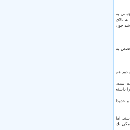
ا جهانی به
ه بالای
اشد چون
تخصص به
 دو جانیرو برزیل دور هم
ان درآمدند و تا امروز این تعداد به ۱۹۷ عضو رسیده است.
ا داشته
تغییر نمود و حدودا
ند. اما
ه برگزار كردند تا سرانجام ۲۰ سال به بعد همگی یك