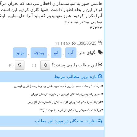
هانسن هنوز به سیاستمداران اخطار می دهد كه بحران مرگ
توهمی بیشتر نیست.»
۴۷۲۳۷
1398/05/25
11:18:52
تگهای خبر:
آب
,
اتو
,
بودجه
,
تولید
این مطلب را می پسندید؟
(0)
(1)
تازه ترین مطالب مرتبط
عرضه 1 و هفت دهم میلیون خدمت بهداشتی و درمانی به زائرین اربعین
مسیر راهپیمایی جاماندگان اربعین در شهرستان های تهران
ارتباط مصرف کم قند پیش از 2 سالگی با کاهش خطر آلزایمر
چرا شناخت سیگار برگ قبل از خرید اهمیت دارد؟
نظرات بینندگان در مورد این مطلب
ن