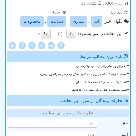
1398/07/11
11:53:35
4667
/ 5
5.0
تگهای خبر:
آب
,
بیماری
,
سلامت
,
محصولات
این مطلب را می پسندید؟
(0)
(1)
X
تازه ترین مطالب مرتبط
اعتراض پرستاران بیمارستان فیاض بخش
عرضه 1 و هفت دهم میلیون خدمت بهداشتی و درمانی به زائرین اربعین
طرز نگهداری صحیح داروها در گرمای عراق
کلید سلامتی، داشتن برنامه منظم روزانه است
نظرات بینندگان در مورد این مطلب
نظر شما در مورد این مطلب
نام:
ایمیل: