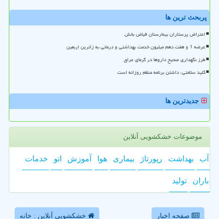
پربحث ترین ها
اعتراض پرستاران بیمارستان فیاض بخش
عرضه 1 و هفت دهم میلیون خدمت بهداشتی و درمانی به زائرین اربعین
طرز نگهداری صحیح داروها در گرمای عراق
کلید سلامتی، داشتن برنامه منظم روزانه است
جدیدترین ها
موضوعات خشکشویی آنلاین
آب
بهداشت
رپورتاژ
بیماری
هوا
آموزش
اتو
خدمات
باران
تولید
صفحه اخبار
خشکشویی آنلاین : خانه