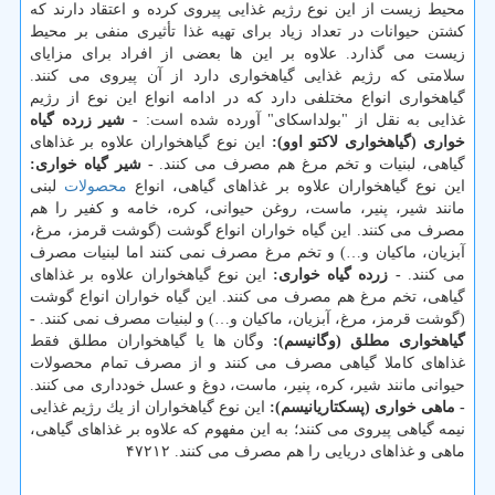
محیط زیست از این نوع رژیم غذایی پیروی كرده و اعتقاد دارند كه
كشتن حیوانات در تعداد زیاد برای تهیه غذا تأثیری منفی بر محیط
زیست می گذارد. علاوه بر این ها بعضی از افراد برای مزایای
سلامتی كه رژیم غذایی گیاهخواری دارد از آن پیروی می كنند.
گیاهخواری انواع مختلفی دارد كه در ادامه انواع این نوع از رژیم
غذایی به نقل از "بولداسكای" آورده شده است:
- شیر زرده گیاه
خواری (گیاهخواری لاكتو اوو):
این نوع گیاهخواران علاوه بر غذاهای
گیاهی، لبنیات و تخم مرغ هم مصرف می كنند.
- شیر گیاه خواری:
این نوع گیاهخواران علاوه بر غذاهای گیاهی، انواع
محصولات
لبنی
مانند شیر، پنیر، ماست، روغن حیوانی، كره، خامه و كفیر را هم
مصرف می كنند. این گیاه خواران انواع گوشت (گوشت قرمز، مرغ،
آبزیان، ماكیان و…) و تخم مرغ مصرف نمی كنند اما لبنیات مصرف
می كنند.
- زرده گیاه خواری:
این نوع گیاهخواران علاوه بر غذاهای
گیاهی، تخم مرغ هم مصرف می كنند. این گیاه خواران انواع گوشت
(گوشت قرمز، مرغ، آبزیان، ماكیان و…) و لبنیات مصرف نمی كنند.
-
گیاهخواری مطلق (وگانیسم):
وگان ها یا گیاهخواران مطلق فقط
غذاهای كاملا گیاهی مصرف می كنند و از مصرف تمام محصولات
حیوانی مانند شیر، كره، پنیر، ماست، دوغ و عسل خودداری می كنند.
- ماهی خواری (پسكتاریانیسم):
این نوع گیاهخواران از یك رژیم غذایی
نیمه گیاهی پیروی می كنند؛ به این مفهوم كه علاوه بر غذاهای گیاهی،
ماهی و غذاهای دریایی را هم مصرف می كنند. ۴۷۲۱۲