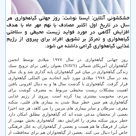
خشكشوئی آنلاین: ایسنا نوشت: روز جهانی گیاهخواری هر
سال در تاریخ اول اكتبر مصادف با نهم مهر ماه با هدف
افزایش آگاهی در مورد فواید زیست محیطی و سلامتی
گیاهخواری و تمركز بر تشویق افراد برای پیروی از رژیم
غذایی گیاهخواری گرامی داشته می شود.
روز جهانی گیاهخواری در سال ۱۹۷۷ میلادی توسط انجمن
گیاهخواران آمریكای شمالی (NAVS) بعنوان راهی برای ترویج سبك
زندگی گیاهخواری در میان غیر گیاهخواران پایه گذاری شد و یك سال
بعد در سال ۱۹۷۸ میلادی مورد تأیید اتحادیه بین المللی گیاهخواری
قرار گرفت. گیاهخواری با گذشت سال ها و به دنبال افزونی یافتن
اهمیت مشكلات زیست محیطی مربوط به مصرف گوشت برای
مردم، محبوبیت بیشتری پیدا كرده است. پیروی از رژیم غذایی
گیاهخواری هم چنین خطر مبتلا شدن به بیماری های قلبی، سكته
مغزی، سرطان و سایر بیماری های مزمن را می كاهد، هر چند اخیرا
بعضی از محققان مدعی شده اند كه گیاهخواریِ مطلق امكان دارد
خطر بروز سكته مغزی را افزایش دهد. گیاهخواری بخش مهمی از
خیلی از فرهنگ ها هم هست و بعضی از گیاهخواران به علل فرهنگی
خاص آنرا دنبال می كنند. بعضی از گیاهخواران هم برای محافظت از