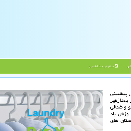
ین
سفارش خشکشویی
 پیشبینی
 بعدازظهر
و و شمالی
 وزش باد
 درجه روی استان های