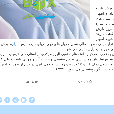
وزش باد و
اد و اظهار
 حدود ۴ تا ۶ درجه روی استان های
ن با اشاره
امروز بارش
گاهی با رعد
ود، اظهار
ج تراز میانی جو و شمالی شدن جریان های روی دریای خزر، بارش
باران
، وزش ب
به غرب، مركز و دامنه های جنوبی البرز مركزی در استان های قزوین، البرز، 
ر سریع سازمان هواشناسی ضمن پیشبینی وضعیت
آب
آینده هم توضیح داد: هوای تهران روز جمعه صاف با حداكثر و حداقل دمای ۲۸ و ۱۷ درجه و روز شنبه كمی ابری در پس از ظه
4614
/ 5
5.0
X