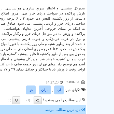
مدیركل پیشبینی و اخطار سریع سازمان هواشناسی از 
بارش پراكنده در سواحل دریای خزر طی امروز اطلاع د
داشت: از روز یكشنبه كاهش دما
ساحلی دریای خزر و اردبیل پیشبینی می شود. صادق ضیاییا
به اینكه بر مبنای خروجی آخرین مدلهای هواشناسی، 
پراكنده و وزش باد در سواحل دریای خزر و رگبار پراكنده، 
و برق در غرب هرمزگان و جنوب فارس پیشبینی می ش
داشت: از بعدازظهر شنبه و طی روز یكشنبه با عبور اموا
و كاهش دما حدود ۴ تا ۶ درجه روی استان های ساحلی دریای خزر و اردبیل پیشبینی می شود.
به قول وی پس از ظهر یكشنبه تا ظهر دوشنبه گستره بارش 
غرب سمنان كشیده خواهد شد. مدیركل پیشبینی و اخطا
اواخر وقت با وزش باد با حداكثر و حداقل دمای ۲۹ و ۱۷ درجه سانتیگراد پیشبینی می شود. ۴۷۲۳۱
1398/07/20
14:27:20
تگهای خبر:
آب
,
باران
,
هوا
این مطلب را می پسندید؟
(0)
(1)
تازه ترین مطالب مرتبط