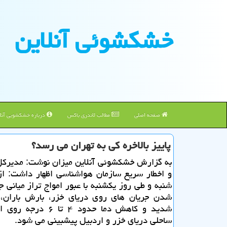
خشكشوئی آنلاین
صفحه اصلی
مطالب لاندری باکس
درباره خشکشویی آنلا
پاییز بالاخره كی به تهران می رسد؟
به گزارش خشكشوئی آنلاین میزان نوشت: مدیركل
و اخطار سریع سازمان هواشناسی اظهار داشت: از
شنبه و طی روز یكشنبه با عبور امواج تراز میانی ج
شدن جریان های روی دریای خزر، بارش باران،
شدید و كاهش دما حدود ۴ تا ۶
ساحلی دریای خزر و اردبیل پیشبینی می شود.