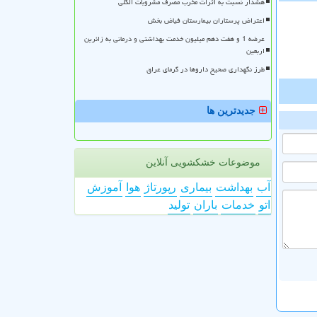
هشدار نسبت به اثرات مخرب مصرف مشروبات الکلی
اعتراض پرستاران بیمارستان فیاض بخش
عرضه 1 و هفت دهم میلیون خدمت بهداشتی و درمانی به زائرین
اربعین
طرز نگهداری صحیح داروها در گرمای عراق
جدیدترین ها
موضوعات خشکشویی آنلاین
آب
بهداشت
بیماری
رپورتاژ
هوا
آموزش
اتو
خدمات
باران
تولید