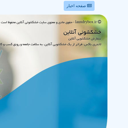
صفحه اخبار
laundrybox.ir - حقوق مادی و معنوی سایت خشكشوئی آنلاین محفوظ است : 1395~1405
خشكشوئی آنلاین
سفارش خشکشویی آنلاین
لاندری باکس، فراتر از یک خشکشویی آنلاین، به سلامت جامعه و رونق کسب و کا