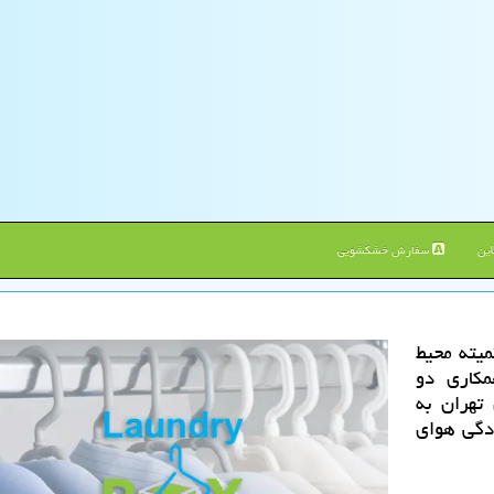
ین
سفارش خشکشویی
یته محیط
كاری دو
 تهران به
ودگی هوای