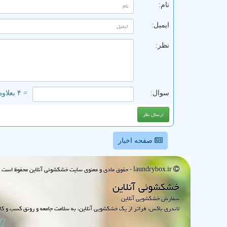
نام:
ایمیل:
نظر:
سوال:
= ۴ بعلاوه ۲
صفحه اخبار
laundrybox.ir - حقوق مادی و معنوی سایت خشكشوئی آنلاین محفوظ است : 1395~1405
خشكشوئی آنلاین
سفارش خشکشویی آنلاین
لاندری باکس، فراتر از یک خشکشویی آنلاین، به سلامت جامعه و رونق کسب و کا