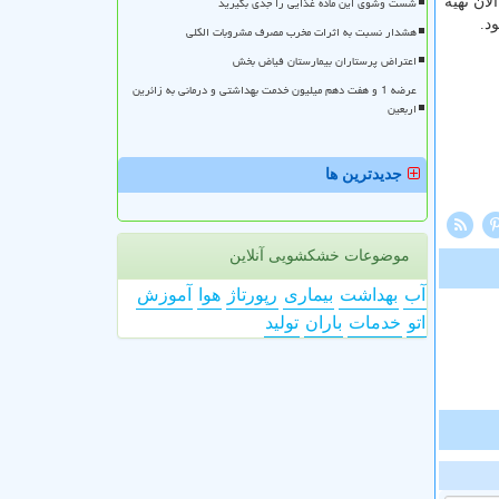
شست وشوی این ماده غذایی را جدی بگیرید
ان تهیه
د.
هشدار نسبت به اثرات مخرب مصرف مشروبات الکلی
اعتراض پرستاران بیمارستان فیاض بخش
عرضه 1 و هفت دهم میلیون خدمت بهداشتی و درمانی به زائرین
اربعین
جدیدترین ها
موضوعات خشکشویی آنلاین
آب
بهداشت
بیماری
رپورتاژ
هوا
آموزش
اتو
خدمات
باران
تولید