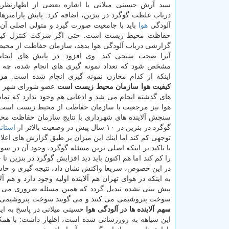
سید آرش حسینی میلانی با اشاره بعضی از اظهارنظره
درباب غلظت گوگرد در بنزین، اضافه كرد: پایش پارامتره
آلودگی
هوا
باید با جامعیت صورت گیرد و متولی اصلی آن 
حفاظت محیط زیست است. حتی اگر شركت كنترل كیف
گزارشی درباب آلودگی هوا بدهد، سازمان حفاظت از محیط
آنرا صحت سنجی كند. وی افزود: در پایش های انجام 
مشخص شود كه تعداد نمونه گیری های انجام شده، چه تع
اینكه از كدام مخازن نمونه گیری انجام شده است.
مرج
كیفیت هوا سازمان محیط زیست است
عضو شورای شهر با
های گذشته انجام می شد و ادعایی هم وجود ندارد كه تم
هوا نیز مرجعیت با سازمان حفاظت از محیط زیست است و 
سنجش آلاینده های شهرداری با نتایج سازمان حفاظت مح
گوگرد در بنزین در ۱۰ سال پیش در وضعیت بالاتر از
استاند
توجهی كم كند اما اینك این میزان بر طبق گزارش های اعل
با تاكید بر اینكه اصلی ترین مسئله گوگرد، وجود آن در 
را كم كند اما هم اكنون باید دید افزایش گوگرد در بنزین تا
در این خصوص، سریعا واكنش نشان داد، نتیجه گیری و ح
به اینكه در هوای تهران هم آلاینده اولیه وجود دارد و هم آل
پیش بینی نشده تبدیل گردد كه همین مسئله ضروری می سا
سوخت پتروشیمی می كنند و می گویند سوخت پتروشیمی چ
سهم آلاینده ها در آلودگی هوا
این سیاهه به روزرسانی شده است، اظهار داشت: با همكار