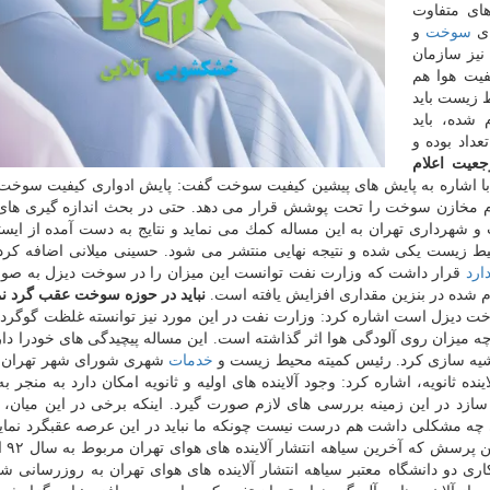
ای متفاوت
ای
سوخت
و
نیز سازمان
یت هوا هم
 زیست باید
شده، باید
داد بوده و
عیت اعلام
 اشاره به پایش های پیشین كیفیت سوخت گفت: پایش ادواری كیفیت سوخت 
ام مخازن سوخت را تحت پوشش قرار می دهد. حتی در بحث اندازه گیری های
شهرداری تهران به این مساله كمك می نماید و نتایج به دست آمده از ایست
یط زیست یكی شده و نتیجه نهایی منتشر می شود. حسینی میلانی اضافه كر
ارد
قرار داشت كه وزارت نفت توانست این میزان را در سوخت دیزل به صو
ام شده در بنزین مقداری افزایش یافته است.
نباید در حوزه سوخت عقب گرد نم
سوخت دیزل است اشاره كرد: وزارت نفت در این مورد نیز توانسته غلظت گوگرد 
 چه میزان روی آلودگی هوا اثر گذاشته است. این مساله پیچیدگی های خودرا دارد
اشیه سازی كرد. رئیس كمیته محیط زیست و
خدمات
شهری شورای شهر تهران ب
اینده ثانویه، اشاره كرد: وجود آلاینده های اولیه و ثانویه امكان دارد به منجر 
زد در این زمینه بررسی های لازم صورت گیرد. اینكه برخی در این میان،
ه مشكلی داشت هم درست نیست چونكه ما نباید در این عرصه عقبگرد نمای
حسینی میلانی
ی دو دانشگاه معتبر سیاهه انتشار آلاینده های هوای تهران به روزرسانی 