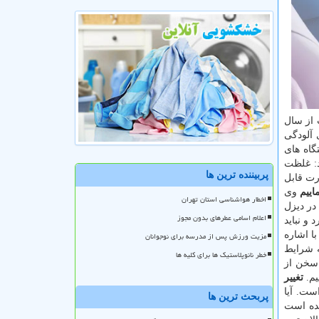
از سال
 آلودگی
گاه های
د: غلظت
پربیننده ترین ها
رت قابل
اییم
وی
اخطار هواشناسی استان تهران
در دیزل
اعلام اسامی عطرهای بدون مجوز
 و نباید
ا اشاره
مزیت ورزش پس از مدرسه برای نوجوانان
به شرایط
خطر نانوپلاستیک ها برای کلیه ها
 سخن از
یم.
تغییر
 در پاسخ به این پرسش كه آخرین سیاهه انتشار آلاینده های هوای تهران مربوط به سال ۹۲ است. آیا
پربحث ترین ها
شده است