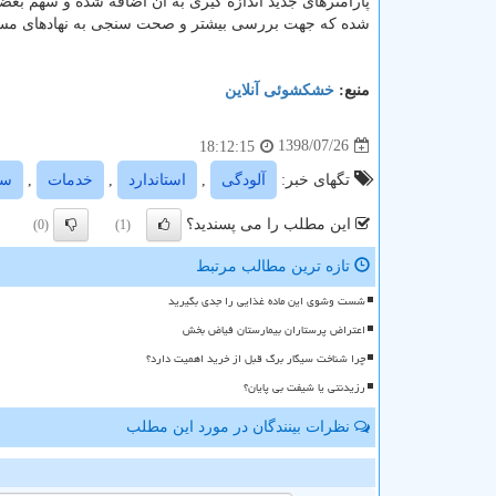
پارامترهای جدید اندازه گیری به آن اضافه شده و سهم بعضی 
شده كه جهت بررسی بیشتر و صحت سنجی به نهادهای مسئول 
منبع:
خشكشوئی آنلاین
1398/07/26
18:12:15
تگهای خبر:
آلودگی
,
استاندارد
,
خدمات
,
سو
این مطلب را می پسندید؟
(0)
(1)
تازه ترین مطالب مرتبط
شست وشوی این ماده غذایی را جدی بگیرید
اعتراض پرستاران بیمارستان فیاض بخش
چرا شناخت سیگار برگ قبل از خرید اهمیت دارد؟
رزیدنتی یا شیفت بی پایان؟
نظرات بینندگان در مورد این مطلب
ن