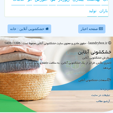
باران
تولید
صفحه اخبار
خشکشویی آنلاین : خانه
laundrybox.ir - حقوق مادی و معنوی سایت خشكشوئی آنلاین محفوظ است : 1395~1405
خشكشوئی آنلاین
سفارش خشکشویی آنلاین
لاندری باکس، فراتر از یک خشکشویی آنلاین، به سلامت جامعه و رونق کسب و کارها اهمیت
می‌دهد
صفحات خشكشوئی آنلاین
درباره ما
تبلیغات در سایت
آرشیو مطالب