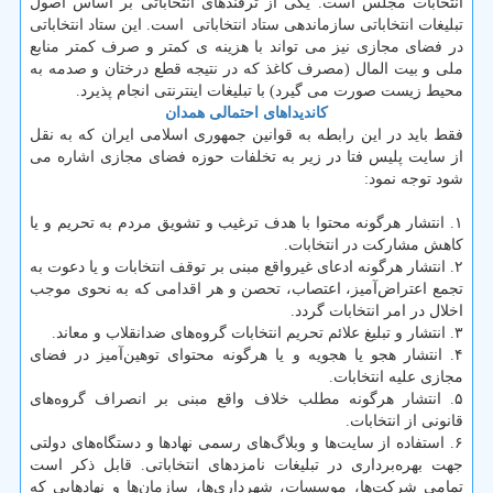
انتخابات مجلس است. یکی از ترفندهای انتخاباتی بر اساس اصول
تبلیغات انتخاباتی سازماندهی ستاد انتخاباتی است. این ستاد انتخاباتی
در فضای مجازی نیز می تواند با هزینه ی کمتر و صرف کمتر منابع
ملی و بیت المال (مصرف کاغذ که در نتیجه قطع درختان و صدمه به
محیط زیست صورت می گیرد) با تبلیغات اینترنتی انجام پذیرد.
کاندیداهای احتمالی همدان
فقط باید در این رابطه به قوانین جمهوری اسلامی ایران که به نقل
از سایت پلیس فتا در زیر به تخلفات حوزه فضای مجازی اشاره می
شود توجه نمود:
۱. انتشار هرگونه محتوا با هدف ترغیب و تشویق مردم به تحریم و یا
کاهش مشارکت در انتخابات.
۲. انتشار هرگونه ادعای غیرواقع مبنی بر توقف انتخابات و یا دعوت به
تجمع اعتراض‌آمیز‌، اعتصاب‌، تحصن و هر اقدامی که به نحوی موجب
اخلال در امر انتخابات گردد.
۳. انتشار و تبلیغ علائم تحریم انتخابات گروه‌های ضد‌انقلاب و معاند.
۴. انتشار هجو یا هجویه و یا هرگونه محتوای توهین‌آمیز در فضای
مجازی علیه انتخابات.
۵. انتشار هرگونه مطلب خلاف واقع مبنی بر انصراف گروه‌های
قانونی از انتخابات.
۶. استفاده از سایت‌ها و وبلاگ‌های رسمی نهادها و دستگاه‌های دولتی
جهت بهره‌برداری در تبلیغات نامزدهای انتخاباتی. قابل ذکر است
تمامی شرکت‌ها‌، موسسات‌، شهرداری‌ها‌، سازمان‌ها و نهادهایی که