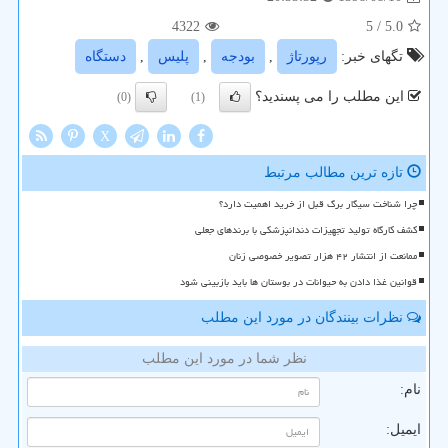
4322
/ 5
5.0
تگهای خبر:
رپورتاژ
,
بودجه
,
پلیس
,
دستگاه
این مطلب را می پسندید؟
(0)
(1)
X
تازه ترین مطالب مرتبط
چرا شناخت سیگار برگ قبل از خرید اهمیت دارد؟
کشف کارگاه تولید تجهیزات دندانپزشکی با برندهای جعلی
ممانعت از انتشار ۴۲ هزار تصویر خصوصی زنان
قوانین غذا دادن به حیوانات در بوستان ها باید بازبینی شود
نظرات بینندگان در مورد این مطلب
نظر شما در مورد این مطلب
نام:
ایمیل: