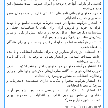
قسمتی از دارایی آنها جزء بودجه و اموال عمومی است مشمول این
ماده می‌شوند.
۷. درج محتوای تبلیغاتی نامزدهای انتخاباتی خارج از مدت زمان مقرر
شده برای فعالیت انتخاباتی.
۸. انتشار هرگونه محتوا در جهت تحریک‌، ترغیب‌، تطمیع و یا تهدید
افراد به خرید و فروش آراء‌، رای دادن با شناسنامه جعلی و
شناسنامه دیگری‌، جعل اوراق تعرفه‌، رای دادن بیش از یک‌بار و سایر
روش‌های تقلب در رای‌گیری و شمارش آراء.
۹. انتشار هرگونه محتوا جهت ایجاد رعب و وحشت برای رای‌دهندگان
یا اعضاء شعب.
۱۰. استفاده ابزاری از تصاویر زنان برای تبلیغات انتخاباتی و یا عدم
رعایت شئونات اسلامی در انتشار تصاویر مربوط به زنانی که نامزد
انتخاباتی می‌باشند.
۱۱. انتشار هرگونه محتوا در جهت توهین‌، افترا و نشر اکاذیب با هدف
تخریب نظام‌، قوای سه‌گانه‌، سازمان‌های حکومتی و نهادهای اجرایی
و نظارتی انتخابات به منظور بهره‌برداری انتخاباتی.
۱۲. انتشار هرگونه محتوا و مکاتبات دارای طبقه‌بندی (محرمانه و
سری) مرتبط با انتخابات‌.
۱۳. انتشار اخبار کذب از نتایج بررسی صلاحیت‌ها‌، شمارش آراء‌،
ادعاهای بی‌اساس پیرامون تقلب در انتخابات یا مخدوش بودن
انتخابات بدون دلیل و مدرک.
1398/08/10
20:33:32