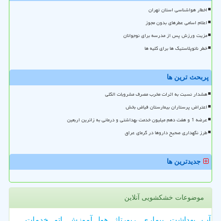
اخطار هواشناسی استان تهران
اعلام اسامی عطرهای بدون مجوز
مزیت ورزش پس از مدرسه برای نوجوانان
خطر نانوپلاستیک ها برای کلیه ها
پربحث ترین ها
هشدار نسبت به اثرات مخرب مصرف مشروبات الکلی
اعتراض پرستاران بیمارستان فیاض بخش
عرضه 1 و هفت دهم میلیون خدمت بهداشتی و درمانی به زائرین اربعین
طرز نگهداری صحیح داروها در گرمای عراق
جدیدترین ها
موضوعات خشکشویی آنلاین
آب
بهداشت
بیماری
رپورتاژ
هوا
آموزش
اتو
خدمات