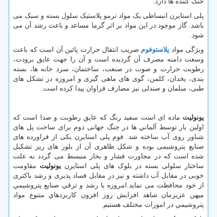
خنک کننده ها دارد.
پلی استایرن انبساطی یک مواد ترمو پلاستیک سلول بسته و سبک می
باشد. گاز موجود در این مواد بر اثر گرما مساعد و باعث رشد آن می
شود.
ویژگی مواد
پلاستوفوم
ضریب انتقال حرارت پائین آن است که باعث
وسعت دامنه مصرف آن گردیده است و آن را جهت عایق برودت،
رطوبت حرارت و صوت در صنعت، ساختمان، سرد خانه ها، بسته
بندی، یخدان، کلمن، گوی های ماهی گیری و امروزه در تشکل های
طبی، مبلمان و صندلی نیز مصارف فراوان پیدا کرده است.
یونولیت
ماده ای است سفید رنگ كه عايق رطوبت و صدا است که
اولین بار توسط آلماني ها در جنگ جهانی دوم برای ساخت پل های
شناور روی آب ساخته شد. فوم پلی استایرن یکی از فراورده های
صنایع پتروشیمی بوده و شکل ظاهری آن از بلور های ریز تشکیل
شده است که در مجاورت فشار و بخار منبسط می گردد به علت
ساختار سلولی بسته در بلوک های پلی استایرن
یونولیت
مقاومت
خوبی در مقابل آب داشته و نیز در مقابل فساد پذیری و رشد باکتری
از خود محافظت می نماید.امروزه با رشد و ترقي صنايع پتروشيمي
ميهن عزيزمان شاهد افزايش روز افزون كاربرد‌هاي متنوع مواد
پتروشيمي در امورات مختلف هستيم.