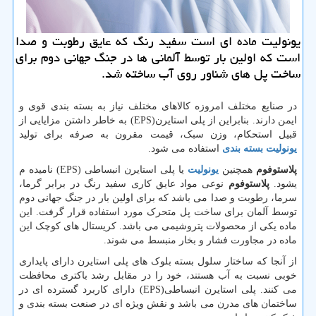
یونولیت ماده ای است سفید رنگ كه عایق رطوبت و صدا
است كه اولین بار توسط آلمانی ها در جنگ جهانی دوم برای
ساخت پل های شناور روی آب ساخته شد.
در صنایع مختلف امروزه کالاهای مختلف نیاز به بسته بندی قوی و
ایمن دارند. بنابراین از پلی استایرن(
EPS
) به خاطر داشتن مزایایی از
قبیل استحکام، وزن سبک، قیمت مقرون به صرفه برای تولید
یونولیت بسته بندی
استفاده می شود.
پلاستوفوم
همچنین
یونولیت
یا پلی استایرن انبساطی (
EPS
) نامیده م
یشود.
پلاستوفوم
نوعی مواد عایق کاری سفید رنگ در برابر گرما،
سرما، رطوبت و صدا می باشد که برای اولین بار در جنگ جهانی دوم
توسط آلمان برای ساخت پل متحرک مورد استفاده قرار گرفت. این
ماده یکی از محصولات پتروشیمی می باشد. کریستال های کوچک این
ماده در مجاورت فشار و بخار منبسط می شوند.
از آنجا که ساختار سلول بسته بلوک های پلی استایرن دارای پایداری
خوبی نسبت به آب هستند، خود را در مقابل رشد باکتری محافظت
می کنند. پلی استایرن انبساطی(
EPS
) دارای کاربرد گسترده ای در
ساختمان های مدرن می باشد و نقش ویژه ای در صنعت بسته بندی و