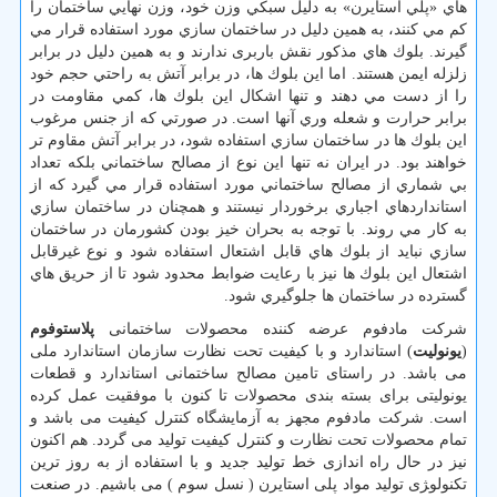
هاي «پلي استايرن» به دليل سبكي وزن خود، وزن نهايي ساختمان را
كم مي كنند، به همين دليل در ساختمان سازي مورد استفاده قرار مي
گيرند. بلوك هاي مذكور نقش باربری ندارند و به همين دليل در برابر
زلزله ايمن هستند. اما اين بلوك ها، در برابر آتش به راحتي حجم خود
را از دست مي دهند و تنها اشكال اين بلوك ها، كمي مقاومت در
برابر حرارت و شعله وري آنها است. در صورتي كه از جنس مرغوب
اين بلوك ها در ساختمان سازي استفاده شود، در برابر آتش مقاوم تر
خواهند بود. در ايران نه تنها اين نوع از مصالح ساختماني بلكه تعداد
بي شماري از مصالح ساختماني مورد استفاده قرار مي گيرد كه از
استانداردهاي اجباري برخوردار نيستند و همچنان در ساختمان سازي
به كار مي روند. با توجه به بحران خيز بودن کشورمان در ساختمان
سازي نبايد از بلوك هاي قابل اشتعال استفاده شود و نوع غيرقابل
اشتعال اين بلوك ها نيز با رعايت ضوابط محدود شود تا از حريق هاي
گسترده در ساختمان ها جلوگيري شود.
شرکت مادفوم عرضه کننده محصولات ساختمانی
پلاستوفوم
(
یونولیت
) استاندارد و با کیفیت تحت نظارت سازمان استاندارد ملی
می باشد. در راستای تامین مصالح ساختمانی استاندارد و قطعات
یونولیتی برای بسته بندی محصولات تا کنون با موفقیت عمل کرده
است. شرکت مادفوم مجهز به آزمایشگاه کنترل کیفیت می باشد و
تمام محصولات تحت نظارت و کنترل کیفیت تولید می گردد. هم اکنون
نیز در حال راه اندازی خط توليد جديد و با استفاده از به روز ترین
تكنولو‍ژی تولید مواد پلی استایرن ( نسل سوم ) می باشیم. در صنعت