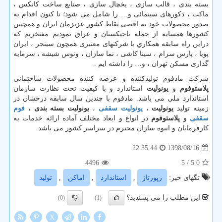
بسته بندی ، قالب سازی ، يخچال سازی ، صنایع ساخت كانكس ،
ماكت ، دكورهای سينمائی و… را شامل می شود؛ تا کنون اقدام به
صدور محصولات خود به اقصی نقاط كشور عزيزمان ايران و همچنین
كشورها همسايه از جمله تاجيكستان و عراق نموديم مفتخریم که
دراين راه سابقه همكاري با شركتهای معتبری همچون سينجر ، ايران
پويا ، پارس سرام ، سينا كاشی ، نما سازان ، ونوس شيشه ، سرمايه
گذاری مسكن تهران ، و
…
را داشته ایم .
شرکت مادفوم تولیدکننده و عرضه کننده محصولات ساختمانی
پلاستوفوم
و
یونولیت
استاندارد و با کیفیت تحت نظارت سازمان
استاندارد ملی می باشد. مادفوم با چندین سال سابقه درخشان در
زمینه تولید
یونولیت
،
یونولیت سقفی
،
یونولیت بسته بندی
،
فوم
سقفی
و
پلاستوفوم
در انواع و ابعاد مختلف آماده ارائه خدمات به
کارفرمایان و انبوه سازان محترم در سراسر کشور می باشد.
1398/08/16
22:35:44
4496
/ 5
5.0
تگهای خبر:
رپورتاژ
,
استاندارد
,
اماكن
,
تولید
این مطلب را می پسندید؟
(0)
(1)
X