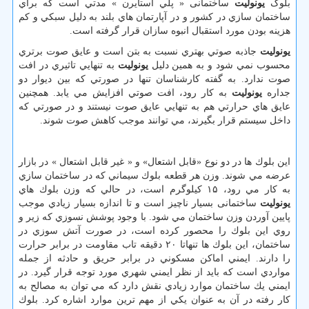
بلوک
یونولیت
ساختمانی « پلي استايرن » مدتي است كه براي
ساختمان سازي در کشور و در آپارتمان هاي بلند به دليل سبكي و كم
هزينه بودن مورد استقبال انبوه سازان قرار گرفته است.
يونوليت
جاذبه صوتي بهتري نسبت به بتن است و عايق صوت برتري
محسوب نمي شود و به همين دليل
يونوليت
به تنهايي تاثيري در افت
صوت ندارد. به گفته كارشناسان تنها در صورتي كه بين ديوار دو
جداره
يونوليت
به كار رود، افت صوتي افزايش مي يابد. همچنين
عايق هاي حرارتي هم به تنهايي عايق صوت نيستند و در صورتي كه
داخل سيستم قرار بگيرند، مي توانند موجب كاهش صوت شوند.
اين بلوك ها در دو نوع «قابل اشتعال» و « غير قابل اشتعال » در بازار
عرضه مي شوند. وزن هر قطعه بلوك سيماني كه در ساختمان سازي
به كار مي رود، ۱۵ كيلوگرم است، در حالي كه وزن بلوك هاي
یونولیت
ساختمانی بسيار ناچيز است و تا اندازه بسيار زيادي موجب
پايين آوردن وزن ساختمان مي شود. با وجود پوشش نسوزي كه زير و
روي اين بلوك را محصور كرده است، در صورت آتش سوزي در
ساختمان، اين بلوك ها تنهاتا ۲۰ دقيقه تاب مقاومت در برابر حرارت
را دارند. ايمني اماكن مسكوني در برابر حريق و حادثه از جمله
مواردي است كه بايد از نظر ايمني شهري مورد توجه قرار گيرد. در
ايمني يك ساختمان موارد زيادي نقش دارد كه مي توان به مصالح به
كار رفته در آن به عنوان يكي از مهم ترين موارد اشاره كرد. بلوك