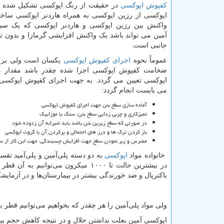
کفپوش اپوکسی
در حقیقت از رنگ اپوکسی تشکیل شده 
اپوکسی از رزین اپوکسی به همراه هاردنر اپوکسی ساخ
واکنش بین رزین اپوکسی و هاردنر اپوکسی که یک سیکل
آمین می تواند باشد یک واکنش افزایشی گرمازا و بدون ت
جانبی است.
عموماً نحوه
اجرای کفپوش اپوکسی
یکسان است ولی بر 
ضخامت کفپوش اپوکسی اجرا شده چقدر باشد مقدار
اپوکسی تعیین می گردد. به جهت اجرای کفپوش اپوکسی
می بایست انجام گردد:
آماده سازی سطح بتن جهت اجرای کفپوش اپوکسی
تمیزکاری و چربی زدایی سطح بتن، سنگ یا موزاییک
در صورتی که سطح زیرین بتن باشد باید شیرابه آن زدوده شود
باز کردن ترک ها و درز های احتمالی و پرکردن آن با گروت اپوکسی
مضرس و زبر نمودن سطح جهت افزایش چسبندگی، جهت این کار از سا
خانواده مواد
اپوکسی
به دو دسته پلی‌آمین و پلی‌آمید تقس
در بیشترین حالت تا ۱۰۰۰ میکرون می‌
باکتریال و ضد خورندگی بیشتر در بیمارستان‌ها و در آزمایشگ
ولی مواد پلی‌آمین را هر چقدر که بخواهیم می‌توانیم قطر ب
اپوکسی آمین بعلت نداشتن حلال و در نتیجه کاهش حجم بی