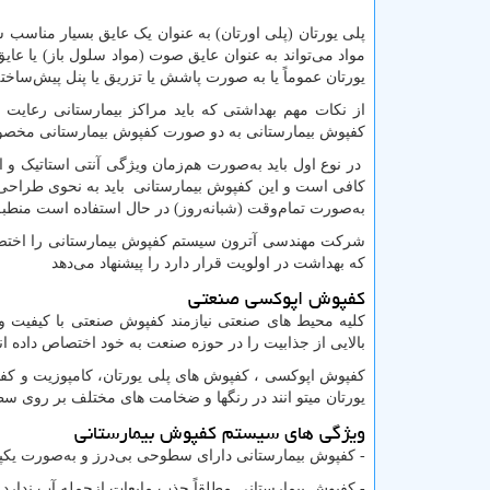
پلی یورتان (پلی اورتان) به عنوان یک عایق بسیار مناسب ش
مواد می‌تواند به عنوان عایق صوت (مواد سلول باز) یا عا
یورتان عموماً یا به صورت پاشش یا تزریق یا پنل پیش‌ساخت
از نکات مهم بهداشتی که باید مراکز بیمارستانی رعایت 
کفپوش بیمارستانی به دو صورت کفپوش بیمارستانی مخصو
در نوع اول باید به‌صورت هم‌زمان ویژگی آنتی استاتیک و ا
کافی است و این کفپوش بیمارستانی باید به نحوی طراحی، 
به‌صورت تمام‌وقت (شبانه‌روز) در حال استفاده است منطب
شرکت مهندسی آترون سیستم کفپوش بیمارستانی را اختصاصا
که بهداشت در اولویت قرار دارد را پیشنهاد می‌دهد
کفپوش اپوکسی صنعتی
کلیه محیط های صنعتی نیازمند کفپوش صنعتی با کیفیت و 
بالایی از جذابیت را در حوزه صنعت به خود اختصاص داده اند
کفپوش اپوکسی ، کفپوش های پلی یورتان، کامپوزیت و کفپو
یورتان میتو انند در رنگها و ضخامت های مختلف بر روی سط
ویژگی های سیستم کفپوش بیمارستانی
- کفپوش بیمارستانی دارای سطوحی بی‌درز و به‌صورت یک
- کفپوش بیمارستانی مطلقاً جذب مایعات ازجمله آب ندارد و