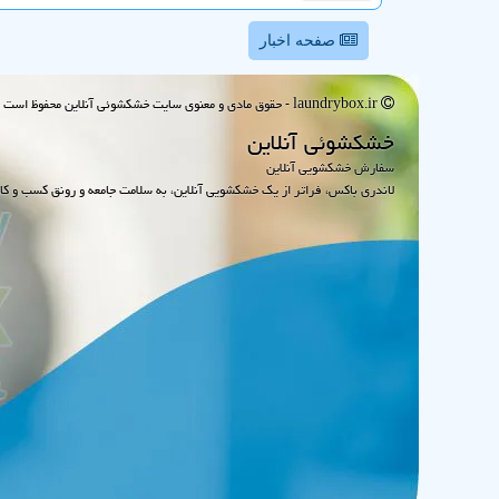
صفحه اخبار
laundrybox.ir - حقوق مادی و معنوی سایت خشكشوئی آنلاین محفوظ است : 1395~1405
خشكشوئی آنلاین
سفارش خشکشویی آنلاین
لاندری باکس، فراتر از یک خشکشویی آنلاین، به سلامت جامعه و رونق کسب و کا