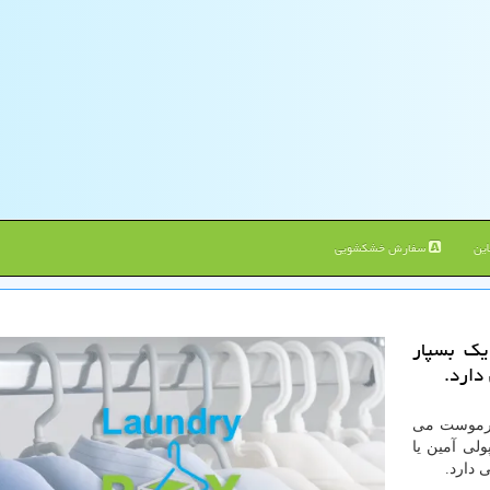
ین
سفارش خشکشویی
یك بسپار
دارد.
 ترموست می
لی آمین یا
 دارد.