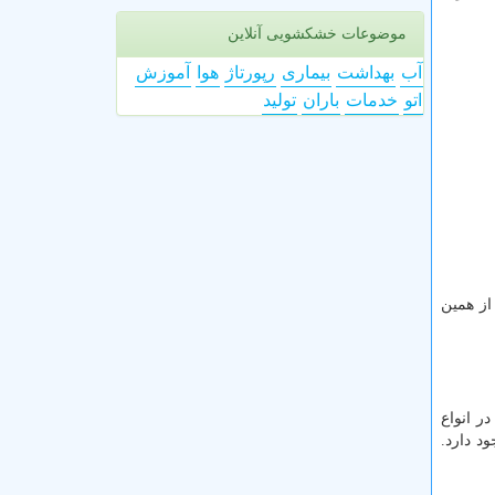
موضوعات خشکشویی آنلاین
آب
بهداشت
بیماری
رپورتاژ
هوا
آموزش
اتو
خدمات
باران
تولید
از همین
را در انواع
ود دارد.