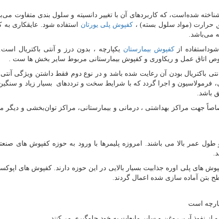
ناخته شده‌است، که کاربردهای آن با تغییر دانسیته و سلول بندی متفاوت می‌با
یق حرارت (مواد سلول بسته) ،
کفپوش پلی یورتان
استفاده شود. عایقکاری به 
ه می‌باشد.
شوداستفاده از
کفپوش بیمارستان
یکپارچه ، بدون درز و آنتی باکتریال است
ص اتاق عمل و ریکاوری و کفپوش بیمارستانی مربوط سایر بخش ها ست .
نتی باکتریال بودن آن رعایت شده باشد و در نوع دوم فقط داشتن ویژگی آنتی ب
فرمولاسیون و اجرا گردد که با شرایط سخت و ترددهای بسیار زیاد و سنگین 
ق باشد.
ً جهت مراکز بهداشتی ، درمانی و بیمارستانی، مراکز توان‌بخشی و دیگر مک
طول عمر بالا می باشند. امروزه پلیمرها با ورود به حوزه کفپوش های صنع
.
ش های پلی اوره جذابیت بسیار بالایی در این حوزه دارند. کفپوش های اپوکس
ح بتن آماده سازی شده اعمال گردند.
پارچه است
 از نفوذ آب، روغن و سایر مایعات به خود جلوگیری می‌کنند.