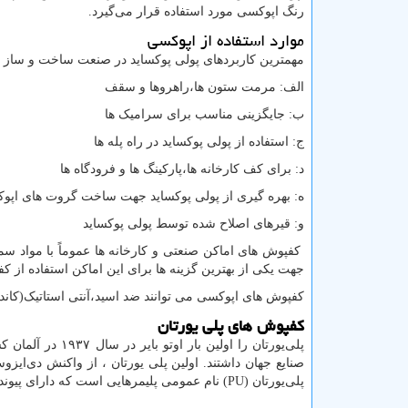
رنگ اپوکسی مورد استفاده قرار می‌گیرد.
موارد استفاده از اپوکسی
مهمترین کاربردهای پولی پوکساید در صنعت ساخت و ساز 
الف: مرمت ستون ها،راهروها و سقف
ب: جایگزینی مناسب برای سرامیک ها
ج: استفاده از پولی پوکساید در راه پله ها
د: برای کف کارخانه ها،پارکینگ ها و فرودگاه ها
ه: بهره گیری از پولی پوکساید جهت ساخت گروت های اپو
و: قیرهای اصلاح شده توسط پولی پوکساید
کفپوش های اماکن صنعتی و کارخانه ها عموماً با مواد سم
جهت یکی از بهترین گزینه ها برای این اماکن استفاده از 
کفپوش های اپوکسی می توانند ضد اسید،آنتی استاتیک(کانداک
کفپوش های پلی یورتان
پلی‌یورتان را او
صنایع جهان داشتند. اولین پلی ‌یورتان ، از واکنش دی‌ایزوسیا
پلی‌یورتان (
PU
) نام عمومی پلیمرهایی است که دارای پیوند 