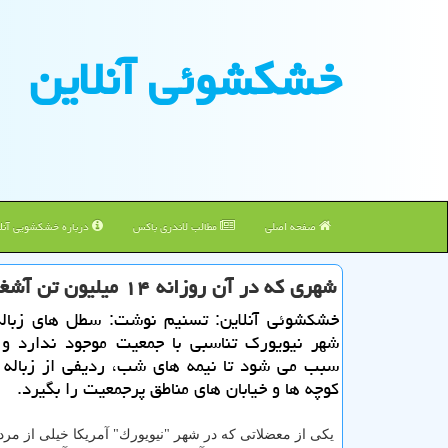
خشكشوئی آنلاین
صفحه اصلی
مطالب لاندری باکس
درباره خشکشویی آنلا
شهری كه در آن روزانه ۱۴ میلیون تن آشغال تولید می شود تصاویر
خشكشوئی آنلاین: تسنیم نوشت: سطل های زبال
شهر نیویورك تناسبی با جمعیت موجود ندارد و 
سبب می شود تا نیمه های شب، ردیفی از زباله 
كوچه ها و خیابان های مناطق پرجمعیت را بگیرد.
یكی از معضلاتی كه در شهر "نیویورك" آمریكا خیلی از مردم