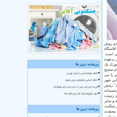
 دو روش
قامتگاه
صی است.
 برعهده
پربیننده ترین ها
یورك یك
ام صحیح
اخطار هواشناسی استان تهران
ر پا می
اعلام اسامی عطرهای بدون مجوز
ین شهر
ویلد" رئیس
مزیت ورزش پس از مدرسه برای نوجوانان
شمندانه
خطر نانوپلاستیک ها برای کلیه ها
ای زیست
 و سایر
م شكایت
پربحث ترین ها
عالان شهری معتقدند
ا سراسر