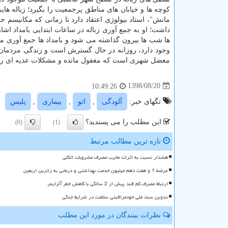
كوچه ها و خیابان های مناطق پرجمعیت را بگیرد؛ زباله ها
مانش"، استاد بیولوژی اعتقاد دارد تا زمانی كه مكانیسم ج
داشت؛ او به جمع آوری زباله در ساعات ابتدایی بامداد اشا
ها شب ها بیرون گذاشته می شود و بامداد ها جمع آوری 
وجود دارد، روزانه در حال گسترش است و زندگی مردمان ای
معضل شهری است كه مغفول مانده و مشكلات عدیه ای را 
1398/08/20
10:49:26
تگهای خبر:
آلودگی
,
اتو
,
بیماری
,
پلیس
این مطلب را می پسندید؟
(0)
(1)
تازه ترین مطالب مرتبط
هشدار نسبت به اثرات مخرب مصرف مشروبات الکلی
عرضه 1 و هفت دهم میلیون خدمت بهداشتی و درمانی به زائرین اربعین
ارتباط مصرف کم قند پیش از 2 سالگی با کاهش خطر آلزایمر
تدوین سند ملی خودمراقبتی سلامت در شرایط جنگی
نظرات بینندگان در مورد این مطلب