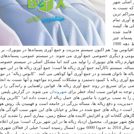
بر اصلی شهر
 می كند كه نسبت به
تراكم ترین
 آوری تمام
كی ها، كیسه
ی فاسد شده
پسماند چیز
جدیدی برای نیویورك نیست؛ در تاریخ این شهر تا اواسط دهه 1900
 اقیانوس بود! هم اكنون سیستم مدیریت و جمع آوری پسماندها در نیویورك، بر
ی عمومی و دیگری خصوصی جمع آوری می شوند. در سیستم عمومی، پسماندهای ا
چهارم زباله های نیویورك را تولید می كنند اما مشكل اصلی در سیستم خصو
اله، سیستم ناكارآمد جمع آوری زباله ها است؛ جمع آوری زباله ها در این شهر
ها ناتوان هستند و در جمع آوری آنها كوتاهی می كنند. "كابوس زباله" در نیو
 آوری زباله با كمبود دستمزد و مشكلات گسترده مواجهند و آنها نسبت به انج
 برای تسریع در روند جمع آوری زباله ها، قوانین راهنمایی و رانندگی را زی
م توجه به قوانین سبب ایجاد خطر برای
شهروندان
می شوند. در گزارش پلیس ا
 تعداد 28 شهروند جان خویش را به سبب برخورد با ماشین های حمل زباله از دست داده اند! "كاترین 
 «مدیریت و دفع زباله ها، مساله بزرگی در جامعه است و فهمیدن یك روش هو
ر است.» زباله های جمع شده در معابر و خیابان های این شهر سبب آلودگی ه
ازهای گلخانه ای و افزایش آلاینده های سطح زمین، بیماری آسم را تشدید كرده
 شهر نیویورك، محصول ازدیاد زباله ها در این شهر بزرگ است؛ میزان اعلا
از موش ها به نهادهای شهری از تعداد تقریبی 2400 مورد در سال 2014 به حدودا 6000 مورد امسال رسیده است! خیلی از ف
یویورك ندارد و این مورد سبب می شود تا نیمه های شب، ردیفی از زباله ه