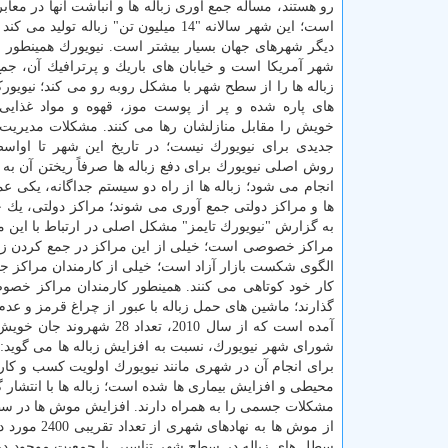
رو هستند، مساله جمع آوری زباله ها و انباشت آنها در معا
است؛ این شهر سالانه "14 میلیون تن" زباله تولید
دیگر شهرهای جهان بسیار بیشتر است. نیویورك همینطور م
شهر آمریكا است و خیابان های باریك و پرترافیك آن، جمع
زباله ها را از سطح شهر با مشكل روبه رو می كند؛ نیویور
های پاره شده و پر از پوست موز، قهوه و مواد غذای
خویش را مقابل منازلشان رها می كنند. مشكلات مدیریت 
روش اصلی نیویورك برای دفع زباله ها صرفاً ریختن آن به
انجام می شود؛ زباله ها از راه دو سیستم جداگانه، یك
ها و مراكز دولتی جمع آوری می شوند؛ مراكز دولتی، یك 
به گزارش "نیویورك تایمز" مشكل اصلی در ارتباط با این مس
مراكز خصوصی است؛ خیلی از این مراكز در جمع كردن زباله 
الگوی شكست بازار آزاد است؛ خیلی از كارمندان مراكز جمع
كار خود كوتاهی می كنند. همینطور كارمندان مراكز خصوصی
گذارند؛ ماشین های حمل زباله با عبور از چراغ قرمز و عد
آمده است كه از سال 2010،
شورای شهر نیویورك، نسبت به افزایش زباله ها می گوید:
برای انجام آن در شهری مانند نیویورك اولویت كسب و كا
محیطی و افزایش بیماری ها شده است؛ زباله ها با انتشار گ
مشكلات جسمی را به همراه دارند. افزایش موش ها در سطح
سطل های زباله در سطح شهر تناسبی با جمعیت موجود در ن