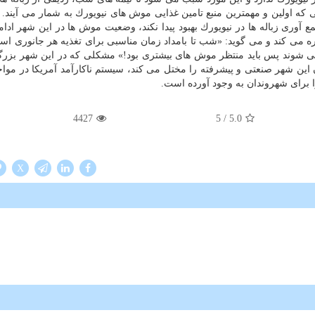
یی كه اولین و مهمترین منبع تامین غذایی موش های نیویورك به شمار می آیند.
مع آوری زباله ها در نیویورك بهبود پیدا نكند، وضعیت موش ها در این شهر ادام
ره می كند و می گوید: «شب تا بامداد زمان مناسبی برای تغذیه هر جانوری است
می شوند پس باید منتظر موش های بیشتری بود!» مشكلی كه در این شهر بزرگ
ن شهر صنعتی و پیشرفته را مختل می كند، سیستم ناكارآمد آمریكا در مواجه
برای شهروندان به وجود آورده است.
4427
/ 5
5.0
X