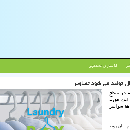
ین
سفارش خشکشویی
ه در سطح
این مورد
ها سراسر
 با آن روبه