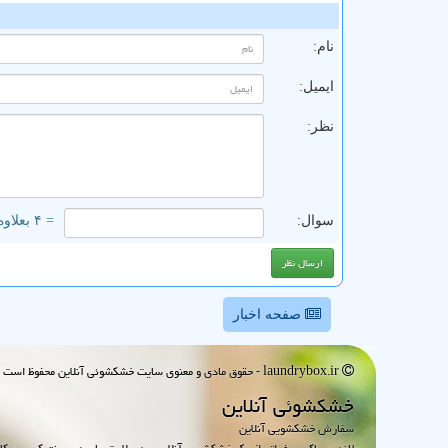
ن
نام:
ایمیل:
نظر:
سوال:
= ۴ بعلاوه ۵
صفحه اخبار
laundrybox.ir - حقوق مادی و معنوی سایت خشكشوئی آنلاین محفوظ است : 1395~1405
خشكشوئی آنلاین
سفارش خشکشویی آنلاین