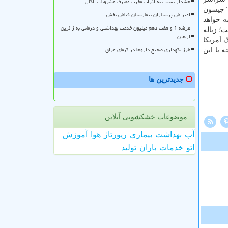
هشدار نسبت به اثرات مخرب مصرف مشروبات الکلی
 "جیسون
اعتراض پرستاران بیمارستان فیاض بخش
ه خواهد
عرضه 1 و هفت دهم میلیون خدمت بهداشتی و درمانی به زائرین
؛ زباله
اربعین
 آمریكا
طرز نگهداری صحیح داروها در گرمای عراق
 با این
جدیدترین ها
موضوعات خشکشویی آنلاین
آب
بهداشت
بیماری
رپورتاژ
هوا
آموزش
اتو
خدمات
باران
تولید