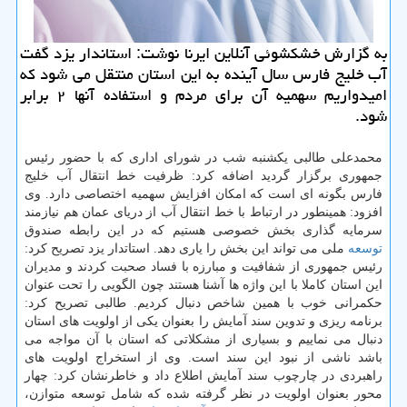
به گزارش خشكشوئی آنلاین ایرنا نوشت: استاندار یزد گفت
آب خلیج فارس سال آینده به این استان منتقل می شود كه
امیدواریم سهمیه آن برای مردم و استفاده آنها ۲ برابر
شود.
محمدعلی طالبی یكشنبه شب در شورای اداری كه با حضور رئیس
جمهوری برگزار گردید اضافه كرد: ظرفیت خط انتقال آب خلیج
فارس بگونه ای است كه امكان افزایش سهمیه اختصاصی دارد. وی
افزود: همینطور در ارتباط با خط انتقال آب از دریای عمان هم نیازمند
سرمایه گذاری بخش خصوصی هستیم كه در این رابطه صندوق
توسعه
ملی می تواند این بخش را یاری دهد. استاتدار یزد تصریح كرد:
رئیس جمهوری از شفافیت و مبارزه با فساد صحبت كردند و مدیران
این استان كاملا با این واژه ها آشنا هستند چون الگویی را تحت عنوان
حكمرانی خوب با همین شاخص دنبال كردیم. طالبی تصریح كرد:
برنامه ریزی و تدوین سند آمایش را بعنوان یكی از اولویت های استان
دنبال می نماییم و بسیاری از مشكلاتی كه استان با آن مواجه می
باشد ناشی از نبود این سند است. وی از استخراج اولویت های
راهبردی در چارچوب سند آمایش اطلاع داد و خاطرنشان كرد: چهار
محور بعنوان اولویت در نظر گرفته شده كه شامل توسعه متوازن،