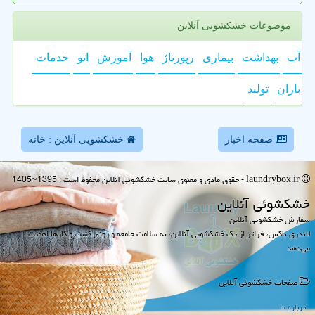
موضوعات خشکشویی آنلاین
آب
بهداشت
بیماری
رپورتاژ
هوا
آموزش
اتو
خدمات
باران
تولید
صفحه اخبار
خشکشویی آنلاین : خانه
laundrybox.ir - حقوق مادی و معنوی سایت خشكشوئی آنلاین محفوظ است : 1395~1405
خشكشوئی آنلاین
سفارش خشکشویی آنلاین
لاندری باکس، فراتر از یک خشکشویی آنلاین، به سلامت جامعه و رونق کسب و کارها اهمیت
می‌دهد
صفحات خشكشوئی آنلاین
درباره ما