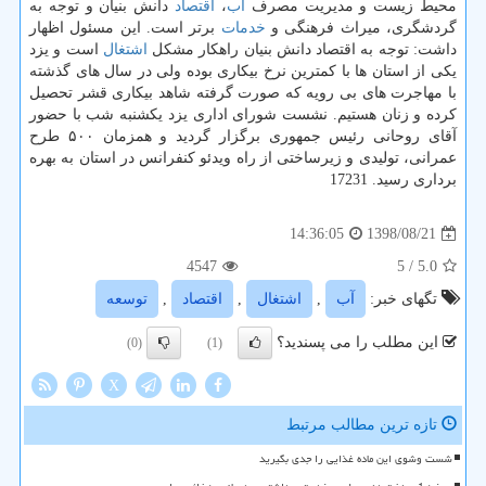
محیط زیست و مدیریت مصرف
آب
،
اقتصاد
دانش بنیان و توجه به
گردشگری، میراث فرهنگی و
خدمات
برتر است. این مسئول اظهار
داشت: توجه به اقتصاد دانش بنیان راهكار مشكل
اشتغال
است و یزد
یكی از استان ها با كمترین نرخ بیكاری بوده ولی در سال های گذشته
با مهاجرت های بی رویه كه صورت گرفته شاهد بیكاری قشر تحصیل
كرده و زنان هستیم. نشست شورای اداری یزد یكشنبه شب با حضور
آقای روحانی رئیس جمهوری برگزار گردید و همزمان ۵۰۰ طرح
عمرانی، تولیدی و زیرساختی از راه ویدئو كنفرانس در استان به بهره
برداری رسید. 17231
1398/08/21
14:36:05
4547
/ 5
5.0
تگهای خبر:
آب
,
اشتغال
,
اقتصاد
,
توسعه
این مطلب را می پسندید؟
(0)
(1)
X
تازه ترین مطالب مرتبط
شست وشوی این ماده غذایی را جدی بگیرید