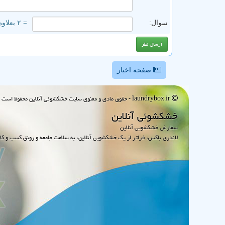
سوال:
= ۲ بعلاوه ۳
صفحه اخبار
laundrybox.ir - حقوق مادی و معنوی سایت خشكشوئی آنلاین محفوظ است : 1395~1405
خشكشوئی آنلاین
سفارش خشکشویی آنلاین
لاندری باکس، فراتر از یک خشکشویی آنلاین، به سلامت جامعه و رونق کسب و کا