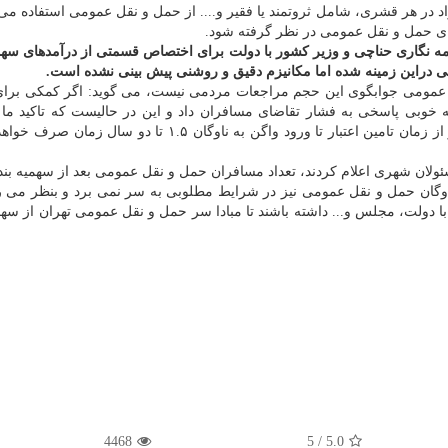
 در هر قشری، شامل ثروتمند یا فقیر و.... از حمل و نقل عمومی استفاده می ن
رای حمل و نقل عمومی در نظر گرفته شود.
امه نگاری حناچی و وزیر كشور با دولت برای اختصاص قسمتی از درآمدهای سهم
 دراین زمینه شده اما مكانیزم دقیق و روشنی پیش بینی نشده است.
 نقل عمومی جوابگوی این حجم مراجعات مردمی نیست، می گوید: اگر كمكی برا
ه خوبی پاسخی به فشار تقاضای مسافران داد و این در حالیست كه تاكید ما 
اتوبوس است چونكه خرید واگن زمان بیشتری لازم دارد و از زمان تامین اعتبار تا ورود واگن به ناوگان ۱.۵ تا
ئولان شهری اعلام كردند، تعداد مسافران حمل و نقل عمومی بعد از سهمیه بند
یت ناوگان حمل و نقل عمومی نیز در شرایط مطلوبی به سر نمی برد و بنظر می
دولت، مجلس و... داشته باشند تا مبادا سر حمل و نقل عمومی تهران از سهم
4468
/ 5
5.0