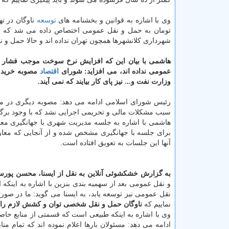
وی با اشاره به قوانین و بخشنامه های
توسعه
شهرداری كلانشهرها همچون تهران نداده اند و حالا حمل و نقل عمومی كلانشهرها ۴۴ هزا
هاشمی با بیان این كه افزایش نرخ سوخت موجب فشار ب
عمومی نداده اند، می افزاید: شورای
اقتصاد
وزارت نفت و... نیز پای كار بیایند كه نمی آیند.
سبب مشكلات مالی و تحریمی اجرایی نشد كه با وجود برگز
هاشمی با اشاره به جلسه مدیریت شهری با جهانگیری مع
برای جلسه با جهانگیری مشخص شده و از آنجایی كه معا
آنها این جلسات به تعویق افتاده است.
به گزارش خشكشوئی آنلاین به نقل از ایسنا، محسن پورسی
و نقل عمومی بعد از سهمیه بندی بنزین با اشاره به اینك
نقل عمومی نیز توسعه یابد، به ایسنا می گوید: ما در ص
نماییم كه
ناوگان حمل و نقل شخصی توان و كشش لازم را ن
وی با اشاره به اینكه طبیعی است كه قسمتی از منابع ح
ادامه می دهد: مسئولان بارها اعلام نموده اند كه تمام م