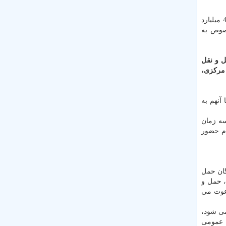
ناوگان در تهران تصریح می كند: بر طبق قانون هدفمندی یارانه ها، سالانه می بایست 4000 میلیارد
 در این خصوص به
 و نقل
نك مركزی،
اء رسید اما آنهم به
سه زمان
دم حضور
گان حمل
، حمل و
دعوت می
می شود،
ل عمومی