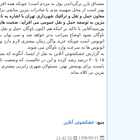
مصداق بارز برگرداندن پول به مردم است؛ چونكه همه افراد
بهتر است از محل سهمیه بندی یا صادرات بنزین منابعی ب
معاون حمل و نقل و ترافیك شهرداری تهران با اشاره به ن
بنزین به توسعه حمل و نقل عمومی می افزاید: صحبت هایی
پورسیدآقایی با تاكید بر اینكه هم اكنون ناوگان حمل و
ناوگان نشود اوضاع بمراتب بدتر خواهد شد و نمی توان ب
اتوبوس ها به سرعت وارد ناوگان می شوند.
به گزارش خشكشوئی آنلاین به نقل از ایسنا، آنگونه كه مس
۱۵ تا ۲۰ درصد رشد كرده و این در حالیست كه وضع
بایست برای پوشش بهتر، مسئولان شهری رایزنی بیشتری با 
بنزین بی كلاه بماند.
منبع:
خشكشوئی آنلاین
1398/09/15
21:42:55