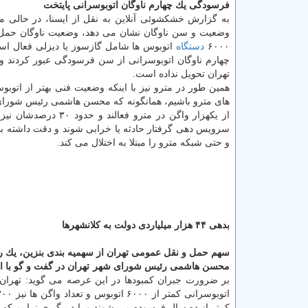
فرسودگی یك چهارم ناوگان اتوبوسرانی پایتخت
به گزارش خشكشوئی آنلاین به نقل از ایسنا، در حالی م
وضعیت و سن ناوگان نشان می دهد، وضعیت ناوگان حمل و
۶۰۰۰
دستگاه
تهران تحویل نداده است.
همین طور در مترو نیز با اینكه وضعیت فنی بهتر از ات
های مترو باشیم، همانگونه كه محسن هاشمی رئیس شورای ش
از یكهزار واگن در مت
سرویس دهی گرفتار حادثه یا خرابی شوند و دقت داشته با
و حتی شبكه مترو را مبتلا به اختلال می كند.
بدهی ۴۴ هزار میلیاردی دولت به كلانشهرها
سهم حمل و نقل عمومی تهران از سهمیه بندی بنزین، یك ر
محسن هاشمی رئیس شورای شهر تهران در گفت و گو با ای
كمتر از ده سال فرسوده می شوند و باید پیگیری نماییم كه