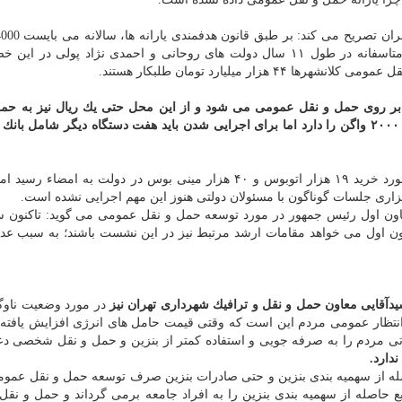
تومان به حمل و نقل عمومی اختصاص داده می شد كه متاسفانه در طول ۱۱ سال دولت های روحانی و احمدی نژاد پولی
ر میلیارد تومان طلبكار هستند.
ر روی حمل و نقل عمومی می شود و از این محل حتی یك ریال نیز به حمل
مصوبه خرید ۲۰۰۰ واگن را دارد اما برای اجرایی شدن باید هفت دستگاه دیگر شامل با
رئیس شورای اسلامی ادامه می دهد: مصوبه دیگری در مورد خرید ۱۹ هزار اتوبوس و ۴۰ هزار مینی بوس در دولت به امض
اری جلسات گوناگون با مسئولان دولتی هنوز این مهم اجرایی نشده است.
اون اول رئیس جمهور در مورد توسعه حمل و نقل عمومی می گوید: تاكنون 
ون اول می خواهد مقامات ارشد مرتبط نیز در این نشست باشند؛ به سبب ع
دآقایی معاون حمل و نقل و ترافیك شهرداری تهران نیز
در مورد وضعیت ناو
ه انتظار عمومی مردم این است كه وقتی قیمت حامل های انرژی افزایش یافته
ورتی مردم را به صرفه جویی و استفاده كمتر از بنزین و حمل و نقل شخصی 
دارد.
اصله از سهمیه بندی بنزین و حتی صادرات بنزین صرف توسعه حمل و نقل عمو
نابع حاصله از سهمیه بندی بنزین را به افراد جامعه برمی گرداند و حمل و نق