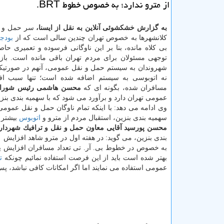
از مترو ندارد؛ به خصوص خطوط BRT.
به گزارش خشكشوئی آنلاین به نقل از ایسنا،
سر حمل و 
كلانشهرها به خصوص تهران چندین سالی است كه از
بودج
بی كلاه مانده، بنا بر این ناوگانی فرسوده و تعمیری حا
توجهی مسئولان برای مردم تهران باقی مانده است. با
شهروندان به سیستم حمل و نقل عمومی، آنهم در صورتیكه
نه اتوبوسی به سیستم اضافه شده است؛ تنها سبب افز
مسافران شده، بگونه ای كه
محسن هاشمی رئیس شورای ش
عمومی تهران دارد و برآورد می شود كه با سهمیه بندی بنزین بیشتر از ۱۵ تا ۲۰درصد افزایش مسافر داشته ایم كه
وی ادامه می دهد: با اینكه تمام ناوگان حمل و نقل عمومی
سهمیه بندی بنزین، استقبال مردم از مترو و
اتوبوس
بیشتر 
محسن پورسید آقایی معاون حمل و نقل و ترافیك شهردار
به خصوص در خطوط بی. آر. تی تعداد مسافران افزایش یافت
بهتر شده است باید از این فرصت استفاده نمائیم چونكه
ت
عمومی استفاده می نمایند اما اگر امكانات كافی نباشد، 