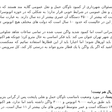
سئولان شهرداری از كمبود ناوگان حمل و نقل عمومی گلایه مند هستند كه ن
 نقل عمومی در شرایط خوبی قرار ندارد؛ به شكلی كه در حوزه اتوبوسرا
اتوبوس ها شامل گازسوز یا دیزلی فعال است كه بیشتر از ۳۵۰۰ دستگاه آن عمری بیشتر از ده سال دارند. به ع
چهارم ناوگان اتوبوسرانی از سن فرسودگی عبور كردند و این در حالیست كه حدود ۱۰ سال است كه دولت های مختلف ه
وبوسرانی است اما كمبود شدید واگن سبب شده در تمامی ساعات شاهد شلوغی 
هر تهران عنوان می كند: باید فكر اساسی به حال مترو كرد؛ چونكه هم اكنو
رو فعالند و حدود ۳۰ درصدشان نیز باید اورهال شوند؛ اما اجبارا باید از این قطارها استفاده نمائیم كه مم
شید كه اگر یك واگن یا یك قطار مترو نتواند به درستی كار كند، كل سرویس
یال هم نیست!
سنا،
در مورد وضعیت نامناسب ناوگان حمل و نقلی پایتخت پس از گرانی بنزین ب
بر ضرورت جبران كمبودها در این عرصه می گوید: تهران باید طبق برنامه ۹۰۰۰ اتوبوس و ۳۰۰۰ واگن داشته باشد ا
اتوبوسرانی كمتر از ۶۰۰۰ اتوبوس و تعداد واگن ها نیز ۱۳۰۰ دستگاه است و عمر متوسط اتو
 چرا یارانه حمل و نقل عمومی داده نشده است.