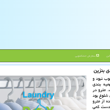
ین
سفارش خشکشویی
ی بنزین
وب نبود و
میه بندی
 مترو در
شلوغ بود
ه از مترو
 دست كمی