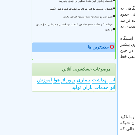
شست وشوی این ماده غذایی را جدی بگیرید
هشدار نسبت به اثرات مخرب مصرف مشروبات الکلی
گاهی به
نی حدود
اعتراض پرستاران بیمارستان فیاض بخش
بارت ساده تر یك
عرضه 1 و هفت دهم میلیون خدمت بهداشتی و درمانی به زائرین
یچ اتوبوس جدیدی به
اربعین
ایستگاه
ن بیشتر
جدیدترین ها
كنست در حین
 دهی خط
موضوعات خشکشویی آنلاین
آب
بهداشت
بیماری
رپورتاژ
هوا
آموزش
اتو
خدمات
باران
تولید
ا تاكید
ما ندارد، هم اكنون شبكه
بوس های مان بیشتر از ۱۱ سال است، در حالی كه