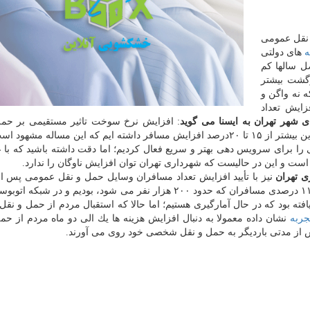
نقل عمومی
ه
های دولتی
صل سالها كم
زگشت بیشتر
 نه واگن و
ایش تعداد
هر تهران به ایسنا می گوید
: افزایش نرخ سوخت تاثیر مستقیمی بر حمل
 این مساله مشهود است.
 را برای سرویس دهی بهتر و سریع فعال كردیم؛ اما دقت داشته باشید كه با ع
است و این در حالیست كه شهرداری تهران توان افزایش ناوگان را ندارد.
ی تهران
نیز با تأیید افزایش تعداد مسافران وسایل حمل و نقل عمومی پس ا
بندی بنزین، می گوید: در هفته اول در مترو شاهد افزایش ۱۱ درصدی مسافران كه حدود ۲۰۰ هزار نفر می شود، بودیم و د
ه بود كه در حال آمارگیری هستیم؛ اما حالا كه استقبال مردم از حمل و نق
جربه
نشان داده معمولا به دنبال افزایش هزینه ها یك الی دو ماه مردم از حم
پس از مدتی باردیگر به حمل و نقل شخصی خود روی می آورند.