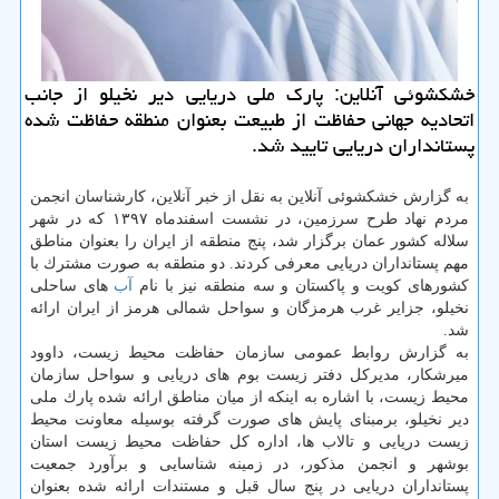
خشكشوئی آنلاین: پارك ملی دریایی دیر نخیلو از جانب
اتحادیه جهانی حفاظت از طبیعت بعنوان منطقه حفاظت شده
پستانداران دریایی تایید شد.
به گزارش خشكشوئی آنلاین به نقل از خبر آنلاین، كارشناسان انجمن
مردم نهاد طرح سرزمین، در نشست اسفندماه ۱۳۹۷ كه در شهر
سلاله كشور عمان برگزار شد، پنج منطقه از ایران را بعنوان مناطق
مهم پستانداران دریایی معرفی كردند. دو منطقه به صورت مشترك با
كشورهای كویت و پاكستان و سه منطقه نیز با نام
آب
های ساحلی
نخیلو، جزایر غرب هرمزگان و سواحل شمالی هرمز از ایران ارائه
شد.
به گزارش روابط عمومی سازمان حفاظت محیط زیست، داوود
میرشكار، مدیركل دفتر زیست بوم های دریایی و سواحل سازمان
محیط زیست، با اشاره به اینكه از میان مناطق ارائه شده پارك ملی
دیر نخیلو، برمبنای پایش های صورت گرفته بوسیله معاونت محیط
زیست دریایی و تالاب ها، اداره كل حفاظت محیط زیست استان
بوشهر و انجمن مذكور، در زمینه شناسایی و برآورد جمعیت
پستانداران دریایی در پنج سال قبل و مستندات ارائه شده بعنوان