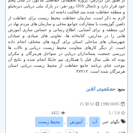
بر طبق این گزارش، پروژه تحقیقاتی حفاظتی مذكور، در سال پنجم
خود قرار دارد و تابحال 1016 روز-نفر، در پارك ملی دریایی دیرنخیلو
و منطقه حفاظت شده مند فعالیت داشته اند.
لازم به ذكر است، سازمان حفاظت محیط زیست برای حفاظت از
دلفین گوژپشت با مشاركت جوامع محلی و سازمان های مردم نهاد در
این منطقه و برای آشنایی، اطلاع رسانی و حساس سازی آموزش
هایی را در مدارس، كتابخانه ها، تعاونی های صیادی و صیادان
شهرستان های ساحلی استان برای گروه های مختلف انجام داده
است. از دیگر كارهای معاونت محیط زیست دریایی و تالاب ها
بررسی جمعیت پستانداران دریایی در سواحل هرمزگان و مكران
بوده كه طی سال قبل با همكاری تیم جایكا انجام شده و نتایج آن
موجب غنای برنامه جامع حفاظت از محیط زیست دریایی استان
هرمزگان شده است. ۴۷۲۱۲
منبع:
خشكشوئی آنلاین
1398/10/05
15:30:51
4452
/ 5
5.0
تگهای خبر:
آب
,
آموزش
,
محیط زیست