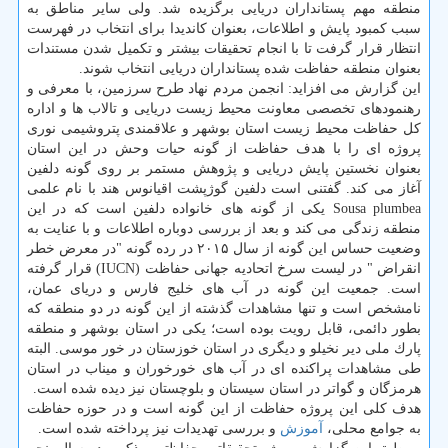
منطقه مهم پستانداران دریایی برگزیده شد. ولی سایر مناطق به
سبب كمبود پایش و اطلاعات، بعنوان كاندیدا برای انتخاب در فهرست
انتظار قرار گرفت تا با انجام تحقیقات بیشتر و تكمیل شدن مستندات
بعنوان منطقه حفاظت شده پستانداران دریایی انتخاب شوند.
این گزارش می افزاید: انجمن مردم نهاد طرح سرزمین، با معرفی و
رهنمودهای تخصصی معاونت محیط زیست دریایی و تالاب ها و اداره
كل حفاظت محیط زیست استان بوشهر و علاقمندی پتروشیمی نوری
پروژه ای را با هدف حفاظت از گونه حیات وحش در این استان
بعنوان نخستین پایش دریایی و پژوهش مستمر بر روی گونه دلفین
آغاز می كند. گفتنی است دلفین گوژپشت اقیانوس هند با نام علمی
Sousa plumbea یكی از گونه های خانواده دلفین است كه در این
منطقه زندگی می كند و بعد از بررسی دوباره اطلاعات و با عنایت به
وضعیت حساس این گونه از سال ۲۰۱۵ در رده گونه "در معرض خطر
انقراض " در لیست سرخ اتحادیه جهانی حفاظت (IUCN) قرار گرفته
است. جمعیت این گونه در آب های خلیج فارس و دریای عمان،
نامشخص است و تنها مشاهدات گذشته از این گونه در دو منطقه كه
بطور دائمی، قابل رویت بوده است؛ یكی در استان بوشهر و منطقه
پارك ملی دیر نخیلو و دیگری در استان خوزستان در خور موسی. البته
طی مشاهدات پراكنده ای در آب های خورخوران و میناب در استان
هرمزگان و گواتر در استان سیستان و بلوچستان نیز دیده شده است.
هدف كلی این پروژه حفاظت از این گونه است و در حوزه حفاظت
به جوامع محلی،
آموزش
و بررسی تهدیدات نیز پرداخته شده است.