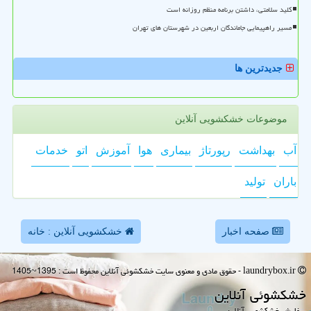
کلید سلامتی، داشتن برنامه منظم روزانه است
مسیر راهپیمایی جاماندگان اربعین در شهرستان های تهران
جدیدترین ها
موضوعات خشکشویی آنلاین
آب
بهداشت
رپورتاژ
بیماری
هوا
آموزش
اتو
خدمات
باران
تولید
صفحه اخبار
خشکشویی آنلاین : خانه
laundrybox.ir - حقوق مادی و معنوی سایت خشكشوئی آنلاین محفوظ است : 1395~1405
خشكشوئی آنلاین
سفارش خشکشویی آنلاین