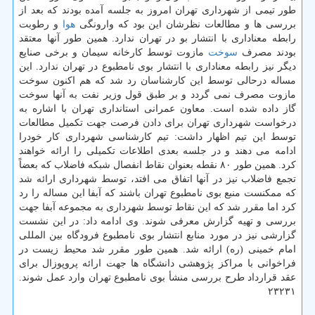
طور تیمی از شهرداری تهران امروز به جلسه آمده بودند كه بعد از
بررسی ها و مطالعات نظرشان این بود كه وارونگی
هوا
و رطوبت
رابطه معناداری با انتشار بو در تهران ندارد. همین طور آنها معتقد
بودند مصرف
سوخت
مازوت توسط كارخانه سیمان و برخی صنایع
دیگر نیز رابطه معناداری با انتشار بوی نامطبوع در تهران ندارد. این
مساله درحالی توسط این كارشناسان رد شد كه هم اكنون سوخت
مازوت مصرف نمی گردد و بر طبق قول وزیر نفت به آنها سوخت
گاز داده شده است. معاون عمرانی استانداری تهران با اشاره به
درخواست شهرداری تهران برای دادن فرصت جهت تكمیل مطالعات
توسط این تیم اظهار داشت: تیم كارشناسی شهرداری كار خودرا
ادامه می دهند و در جلسه بعدی اطلاعات تكمیلی را ارائه خواهند
كرد. همین طور ۸۰ نقطه بعنوان نقاط انفصال شبكه فاضلاب كه بعضاً
تجمع فاضلاب نیز در آنها اتفاق می افتد، توسط شهرداری ارائه شد
كه ممكنست منبع بوی نامطبوع تهران باشند كه آبفا این مساله را رد
كرد اما مقرر شد كه این نقاط توسط شهرداری به مجموعه آبفا جهت
بررسی و تهیه گزارش معرفی شوند. وی ادامه داد: در این نشست
گزارشی نیز در مورد منابع انتشار بوی نامطبوع فرودگاه بین المللی
امام خمینی (ره) ارائه شد. همین طور مقرر شد محیط زیست در
فراخوانی با مراكز پژوهشی دانشگاه ها جهت ارائه پروپوزال برای
عقد قرارداد طرح بررسی منشأ بوی نامطبوع تهران وارد عمل شوند.
۲۳۲۳۱