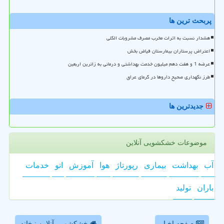
پربحث ترین ها
هشدار نسبت به اثرات مخرب مصرف مشروبات الکلی
اعتراض پرستاران بیمارستان فیاض بخش
عرضه 1 و هفت دهم میلیون خدمت بهداشتی و درمانی به زائرین اربعین
طرز نگهداری صحیح داروها در گرمای عراق
جدیدترین ها
موضوعات خشکشویی آنلاین
آب
بهداشت
بیماری
رپورتاژ
هوا
آموزش
اتو
خدمات
باران
تولید
صفحه اخبار
خشکشویی آنلاین : خانه