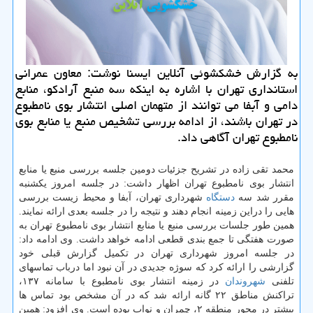
به گزارش خشكشوئی آنلاین ایسنا نوشت: معاون عمرانی
استانداری تهران با اشاره به اینكه سه منبع آرادكو، منابع
دامی و آبفا می توانند از متهمان اصلی انتشار بوی نامطبوع
در تهران باشند، از ادامه بررسی تشخیص منبع یا منابع بوی
نامطبوع تهران آگاهی داد.
محمد تقی زاده در تشریح جزئیات دومین جلسه بررسی منبع یا منابع
انتشار بوی نامطبوع تهران اظهار داشت: در جلسه امروز یكشنبه
مقرر شد سه
دستگاه
شهرداری تهران، آبفا و محیط زیست بررسی
هایی را دراین زمینه انجام دهند و نتیجه را در جلسه بعدی ارائه نمایند.
همین طور جلسات بررسی منبع یا منابع انتشار بوی نامطبوع تهران به
صورت هفتگی تا جمع بندی قطعی ادامه خواهد داشت. وی ادامه داد:
در جلسه امروز شهرداری تهران در تكمیل گزارش قبلی خود
گزارشی را ارائه كرد كه سوژه جدیدی در آن نبود اما درباب تماسهای
تلفنی
شهروندان
در زمینه انتشار بوی نامطبوع با سامانه ۱۳۷،
تراكنش مناطق ۲۲ گانه ارائه شد كه در آن مشخص بود تماس ها
بیشتر در محور منطقه ۲، چمران و نواب بوده است. وی افزود: همین