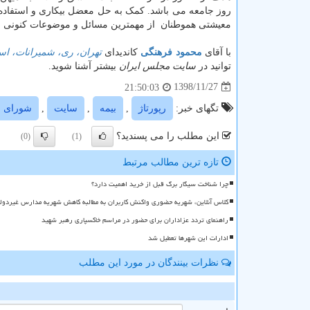
روز جامعه می باشد. کمک به حل معضل بیکاری و استفاده
معیشتی هموطنان از مهمترین مسائل و موضوعات کنونی ج
با آقای
محمود فرهنگی
کاندیدای
تهران، ری، شمیرانات، اس
توانید در
سایت مجلس ایران
بیشتر آشنا شوید.
1398/11/27
21:50:03
تگهای خبر:
رپورتاژ
,
بیمه
,
سایت
,
شورای ا
این مطلب را می پسندید؟
(0)
(1)
تازه ترین مطالب مرتبط
چرا شناخت سیگار برگ قبل از خرید اهمیت دارد؟
کلاس آنلاین، شهریه حضوری واکنش کاربران به مطالبه کاهش شهریه مدارس غیردول
راهنمای تردد عزاداران برای حضور در مراسم خاکسپاری رهبر شهید
ادارات این شهرها تعطیل شد
نظرات بینندگان در مورد این مطلب
ن