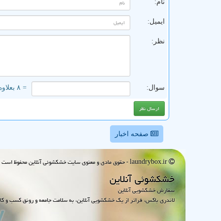
نام:
ایمیل:
نظر:
سوال:
= ۸ بعلاوه ۱
صفحه اخبار
laundrybox.ir - حقوق مادی و معنوی سایت خشكشوئی آنلاین محفوظ است : 1395~1405
خشكشوئی آنلاین
سفارش خشکشویی آنلاین
لاندری باکس، فراتر از یک خشکشویی آنلاین، به سلامت جامعه و رونق کسب و کا