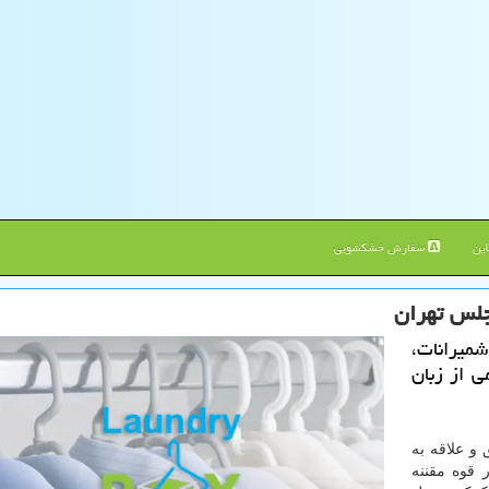
ین
سفارش خشکشویی
جلس تهران
شمیرانات،
 از زبان
و علاقه به
قوه مقننه