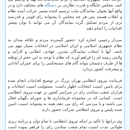
كنند، مجلس جایگاه و قدرت نظارتی بر
دستگاه
های مختلف دارد و در
واقع آنها بعنوان نمایندگان ملت ترسیم كننده مسیر حركت آینده نظام
و انقلاب هستند پس هر چه مجلس با پشتوانه رای قویتر و قدرتمند
تری از مردم تشكیل گردد نمایندگان آن می توانند با توان بیشتر
اقدامات را انجام دهند.
سردار رحیمی اشاره كرد: حضور گسترده مردم و علاقه مندان به
نظام جمهوری اسلامی و ایران اسلامی در انتخابات بسیار مهم می
باشد. آنها با انتخاب نمایندگان متدین، جهادی، انقلابی و كارآمد و
ولایتی زمینه ای را فراهم آورند كه نظام با توجه به این حجم از توطئه
ها از طرف دشمنان بتواند گام های مستحكمی را برای عمران آبادانی
و پیشرفت كشور بردارد.
فرمانده نیروی انتظامی تهران بزرگ در توضیح اقدامات انجام شده
برای تامین امنیت انتخابات اظهار داشت: مسئولیت امنیت انتخابات و
هزاران شعب ستاندن رای در سراسر كشور بر عهده نیروی انتظامی
است. كسانی كه در مجموعه فرمانداری ها و شورای نگهبان فعال
می باشند و یا مردمی كه رای می دهند همه به پشتوانه امنیت تامین
شده پلیس و نیروی انتظامی شركت حضور دارند.
وی درانتها با تاكید بر اینكه نیروی انتظامی با تمام توان و برنامه ریزی
طولانی مدت امنیت تمام شعب ستاندن رای را فراهم نموده است