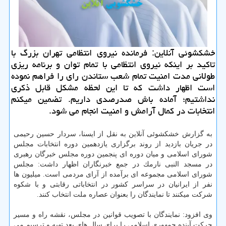
خشكشوئی آنلاین: فرمانده نیروی انتظامی تهران بزرگ با
تاكید بر اینكه نیروی انتظامی با تمام توان و برنامه ریزی
طولانی مدت امنیت تمام شعب ستاندن رای را فراهم نموده
است اظهار داشت كه تا این لحظه مشكل قابل ذكری
نداشتیم؛ آماده باش صدرصدی داریم. تضمین میكنم
انتخابات در كمال آرامش و امنیت انجام می شود.
به گزارش خشكشوئی آنلاین به نقل از ایسنا، سردار حسین رحیمی
در جریان بازدید از روند برگزاری یازدهمین دوره انتخابات مجلس
شورای اسلامی و میان دوره ای پنجمین دوره مجلس خبرگان رهبری
در مسجد النبی نارمك در جمع خبرنگاران اظهار داشت: مجلس
شورای اسلامی مجموعه ای برآمده از آرای مردمی است. میلیون ها
نفر از ایرانیان در سراسر كشور در انتخاباتی رقابتی و با شكوه
شركت میكنند تا نمایندگان را بعنوان عصاره ملت انتخاب كنند.
وی افزود: نمایندگان با تصویب قوانین در مجلس، نقشه راه و مسیر
حركت آینده جمهوری اسلامی را برای سال های بعد تهیه و ترسیم می