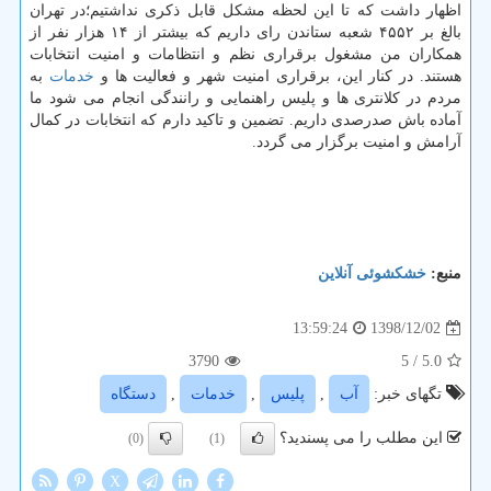
اظهار داشت كه تا این لحظه مشكل قابل ذكری نداشتیم؛در تهران
بالغ بر ۴۵۵۲ شعبه ستاندن رای داریم كه بیشتر از ۱۴ هزار نفر از
همكاران من مشغول برقراری نظم و انتظامات و امنیت انتخابات
هستند. در كنار این، برقراری امنیت شهر و فعالیت ها و
خدمات
به
مردم در كلانتری ها و پلیس راهنمایی و رانندگی انجام می شود ما
آماده باش صدرصدی داریم. تضمین و تاكید دارم كه انتخابات در كمال
آرامش و امنیت برگزار می گردد.
منبع:
خشكشوئی آنلاین
1398/12/02
13:59:24
3790
/ 5
5.0
تگهای خبر:
آب
,
پلیس
,
خدمات
,
دستگاه
این مطلب را می پسندید؟
(0)
(1)
X