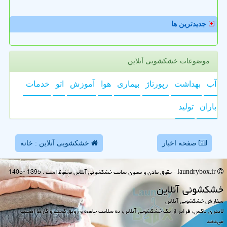
جدیدترین ها
موضوعات خشکشویی آنلاین
آب
بهداشت
رپورتاژ
بیماری
هوا
آموزش
اتو
خدمات
باران
تولید
صفحه اخبار
خشکشویی آنلاین : خانه
laundrybox.ir - حقوق مادی و معنوی سایت خشكشوئی آنلاین محفوظ است : 1395~1405
خشكشوئی آنلاین
سفارش خشکشویی آنلاین
لاندری باکس، فراتر از یک خشکشویی آنلاین، به سلامت جامعه و رونق کسب و کارها اهمیت
می‌دهد