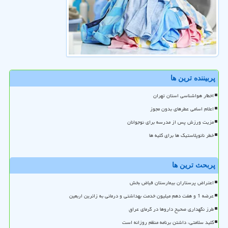
پربیننده ترین ها
اخطار هواشناسی استان تهران
اعلام اسامی عطرهای بدون مجوز
مزیت ورزش پس از مدرسه برای نوجوانان
خطر نانوپلاستیک ها برای کلیه ها
پربحث ترین ها
اعتراض پرستاران بیمارستان فیاض بخش
عرضه 1 و هفت دهم میلیون خدمت بهداشتی و درمانی به زائرین اربعین
طرز نگهداری صحیح داروها در گرمای عراق
کلید سلامتی، داشتن برنامه منظم روزانه است