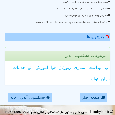
شست وشوی این ماده غذایی را جدی بگیرید
هشدار نسبت به اثرات مخرب مصرف مشروبات الکلی
اعتراض پرستاران بیمارستان فیاض بخش
عرضه 1 و هفت دهم میلیون خدمت بهداشتی و درمانی به زائرین اربعین
جدیدترین ها
موضوعات خشکشویی آنلاین
آب
بهداشت
بیماری
رپورتاژ
هوا
آموزش
اتو
خدمات
باران
تولید
صفحه اخبار
خشکشویی آنلاین : خانه
laundrybox.ir - حقوق مادی و معنوی سایت خشكشوئی آنلاین محفوظ است : 1395~1405