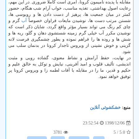
مقابله با پدیده نامیمون كرونا، امری است كاملا ضروری. در این مهم،
رعایت اصول بهداشتی، تغذیه مناسب، خواب آرام شب هنگام، حضور
كمتر در میان جمعیت ها، پرهیز از دست دادن ها و روبوسی ها،
شستن مرتب دست ها، نوشیدن مایعات فراوان خصوصاً
آب
گرم و
چای كم رنگ می تواند بسیار مؤثر واقع گردد، شایان ذكر است كه
نوشیدن مكرر آب خیلی گرم زمینه شستشوی دهان و گلو، ریه ها و
شش ها و روده ها را فراهم نموده و بطور چشمگیری فرصت لانه
گزینی و خوش نشینی از ویروس تاجدار كرونا در بدنمان سلب می
شود.
در نهایت، حفظ آرامش و نشاط معنوی، گشاده رویی و مثبت
اندیشی، تألیف قلوب و امید آفرینی، نیایش و توكل به خالق علیم و
حكیم و قدیر، ما را در مقابله با آفات لطمه زا و ویروس كرونا پر
توفیق خواهد نمود.
منبع:
خشكشوئی آنلاین
1398/12/06
23:52:54
3781
/ 5
5.0