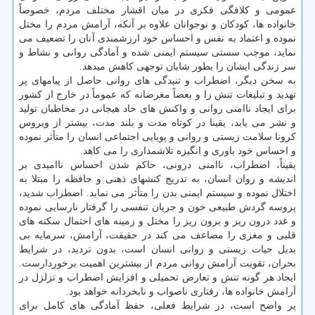
عمومی و كلافگی فكری در میان اقشار مختلف مردم، خصوصاً
خانواده ها، كودكان و نوجوانان علاوه بر آنكه، آرامش مردم را مختل
نموده و اعتماد به نفس و احساس خود ارزشمندی آنان را تضعیف می
نماید، موجب سستی سیستم ایمنی شده و آمادگی روانی و نشاط و
سر زندگی ایشان را بطور شایان توجهی كاهش میدهد.
به سخن دیگر، اضطراب و تنیدگی های روانی حاصل از پیامهای پر
تهدید و تبلیغات تنش زا و بعضاً مغرضانه كه عموماً در خارج از كشور
برای ایجاد ناامنی روانی و واكنش های حاد هیجانی در مخاطبان تولید
و نشر می یابد، یقینا در كوتاه مدت و بلند مدت، بیشتر از ویروس
كرونا سلامت زیستی و روانی و پویایی اجتماعی انسان را متأثر نموده
و احساس خود باوری و انگیزه تلاشمداری را می كاهد.
یقیناً، اضطراب، ناامنی درونی، حاكم شدن احساس ناامیدی بر
اندیشه و روان انسان، به تدریج كنشهای ذهنی و حافظه را مبتلا به
اختلال نموده و سیستم ایمنی بدن را متأثر می نماید. اضطراب شدید،
پروسه گردش طبیعی خون و جریان تنفسی را گرفتار نارسایی نموده
و غدد درون ریز و برون ریز را مختل و زمینه های احتمال سكته های
قلبی و مغزی را مضاعف می كند در حقیقت، آرامش، سرمایه بی
بدیل حیات زیستی و روانی انسان است، بدون تردید، در شرایط
بحران، تقویت آرامش روانی مردم از بیشترین اهمیت برخوردارست.
ایجاد هر گونه تنش و تعارض تحمیلی و افزایش اضطراب و تزلزل در
آرامش خانواده ها، رفتاری ناصواب و نابخردانه خواهد بود.
پر واضح است، در شرایط فعلی، حفظ آمادگی های كامل برای