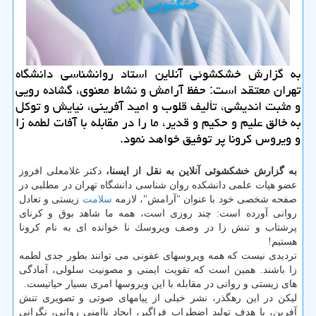
به گزارش خشكشوئی آنلاین استاد روانشناسی دانشگاه
تهران معتقد است: حفظ آرامش و نشاط معنوی، گشاده رویی
و مثبت اندیشی، تألیف قلوب و امید آفرینی، نیایش و توكل
به خالق علیم و حكیم و قدیر، ما را در مقابله با آفات لطمه زا
و ویروس كرونا پر توفیق خواهد نمود.
به گزارش خشكشوئی آنلاین به نقل از ایسنا،
دكتر غلامعلی افروز
عضو هیات علمی دانشكده روان شناسی دانشگاه تهران در مطلبی در
صفحه شخصی خود با عنوان "آرامش"، لازمه
سلامت
زیستی و تعادل
روانی آورده است: چند روزی است، همه ما شاهد بوق و كرنای
پرشتاب و تنش زا در وصف ویروسك نا خوانده ای به نام كرونا
هستیم!
تردیدی نیست كه همه ویروسهای عفونی می توانند بطور جدی لطمه
زا باشند. همین است كه تقویت ایمنی و مصونیت سلولی، آمادگی
های زیستی و روانی در مقابله با این ویروسها امری بسیار حیاتیست.
لیكن در این رهگذر، نشر خیلی از پیامهای صوتی و تصویری تنش
آفرین، با هدف تولید اضطراب فراگیر، ایجاد ناامنی روانی، نگرانی