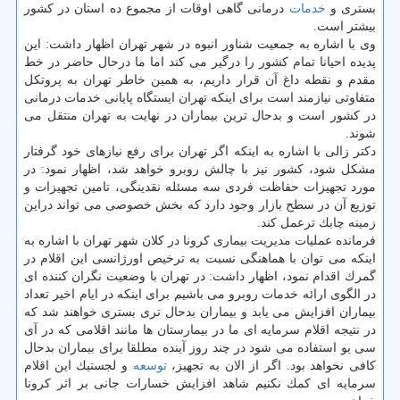
بستری و
خدمات
درمانی گاهی اوقات از مجموع ده استان در كشور
بیشتر است.
وی با اشاره به جمعیت شناور انبوه در شهر تهران اظهار داشت: این
پدیده احیانا تمام كشور را درگیر می كند اما ما درحال حاضر در خط
مقدم و نقطه داغ آن قرار داریم، به همین خاطر تهران به پروتكل
متفاوتی نیازمند است برای اینكه تهران ایستگاه پایانی خدمات درمانی
در كشور است و بدحال ترین بیماران در نهایت به تهران منتقل می
شوند.
دكتر زالی با اشاره به اینكه اگر تهران برای رفع نیازهای خود گرفتار
مشكل شود، كشور نیز با چالش روبرو خواهد شد، اظهار نمود: در
مورد تجهیزات حفاظت فردی سه مسئله نقدینگی، تامین تجهیزات و
توزیع آن در سطح بازار وجود دارد كه بخش خصوصی می تواند دراین
زمینه چابك ترعمل كند.
فرمانده عملیات مدیریت بیماری كرونا در كلان شهر تهران با اشاره به
اینكه می توان با هماهنگی نسبت به ترخیص اورژانسی این اقلام در
گمرك اقدام نمود، اظهار داشت: در تهران با وضعیت نگران كننده ای
در الگوی ارائه خدمات روبرو می باشیم برای اینكه در ایام اخیر تعداد
بیماران افزایش می یابد و بیماران بدحال تری بستری خواهند شد كه
در نتیجه اقلام سرمایه ای ما در بیمارستان ها مانند اقلامی كه در آی
سی یو استفاده می شود در چند روز آینده مطلقا برای بیماران بدحال
كافی نخواهد بود. اگر از الان به تجهیز،
توسعه
و لجستیك این اقلام
سرمایه ای كمك نكنیم شاهد افزایش خسارات جانی بر اثر كرونا