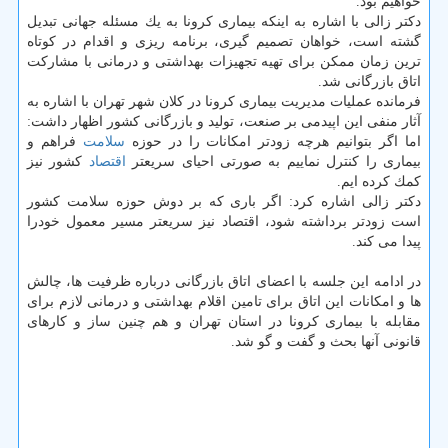
خواهیم بود.
دكتر زالی با اشاره به اینكه بیماری كرونا به یك مسئله جهانی تبدیل
گشته است، خواهان تصمیم گیری، برنامه ریزی و اقدام در كوتاه
ترین زمان ممكن برای تهیه تجهیزات بهداشتی و درمانی با مشاركت
اتاق بازرگانی شد.
فرمانده عملیات مدیریت بیماری كرونا در كلان شهر تهران با اشاره به
آثار منفی این اپیدمی بر صنعت، تولید و بازرگانی كشور اظهار داشت:
اما اگر بتوانیم هرچه زودتر امكانات را در حوزه
سلامت
فراهم و
بیماری را كنترل نماییم به صورتی احیای سریعتر
اقتصاد
كشور نیز
كمك كرده ایم.
دكتر زالی اشاره كرد: اگر باری كه بر دوش حوزه سلامت كشور
است زودتر برداشته شود، اقتصاد نیز سریعتر مسیر معمول خودرا
پیدا می كند.
در ادامه این جلسه با اعضای اتاق بازرگانی درباره ظرفیت ها، چالش
ها و امكانات این اتاق برای تامین اقلام بهداشتی و درمانی لازم برای
مقابله با بیماری كرونا در استان تهران و هم چنین ساز و كارهای
قانونی آنها بحث و گفت و گو شد.