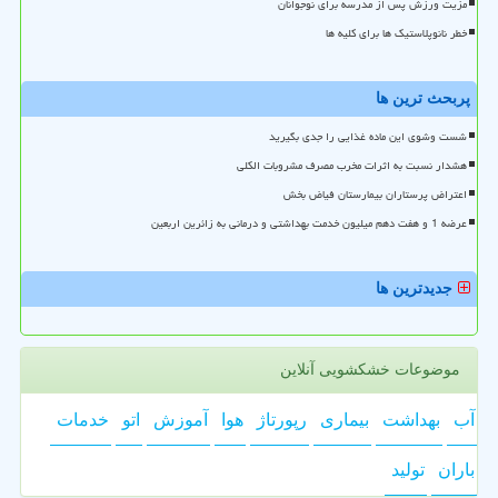
مزیت ورزش پس از مدرسه برای نوجوانان
خطر نانوپلاستیک ها برای کلیه ها
پربحث ترین ها
شست وشوی این ماده غذایی را جدی بگیرید
هشدار نسبت به اثرات مخرب مصرف مشروبات الکلی
اعتراض پرستاران بیمارستان فیاض بخش
عرضه 1 و هفت دهم میلیون خدمت بهداشتی و درمانی به زائرین اربعین
جدیدترین ها
موضوعات خشکشویی آنلاین
آب
بهداشت
بیماری
رپورتاژ
هوا
آموزش
اتو
خدمات
باران
تولید