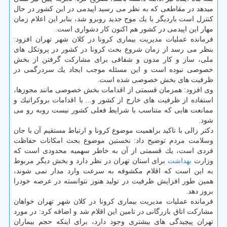
میدهد در مقاطعی كه به نظر می رسید اپیدمی در این كشور در حال
كنترل است باردیگر با یك موج جدید روبرو شد، بنابر این اعلام زمان
مهار این اپیدمی در كشور هم اكنون كار دشواری است.
فرمانده عملیات مدیریت بیماری كرونا در كلان شهر تهران افزود:
بنظر می رسد از زمان شروع بحث كرونا در كشور در پروتكل های
ملی، ساز و كار مدون و شفافی برای مشاركت گرفتن از بخش
خصوصی نبوده است و این مسئله موجب ایجاد یك سردرگمی در
ظرفیت های بخش خصوصی شده است.
وی افزود: همزمان قسمتی از اقدامات بخش خصوصی مانند مجوزها،
استفاده از ظرفیت های خارج از كشور و... با اقدامات بروكراتیك و
ممانعت هایی كه متناسب با شرایط فعلی كشور نیست روبه رو می
شود.
دكتر زالی با تاكید براهمیت موضوع كرونا و ارتباط مستقیم آن با جان
وسلامت مردم توضیح داد: نخستین موضوع بحث امكانات حفاظت
فردی است، یك قسمتی از آن به خاطر سهمیه محدودی است كه
وزارت
بهداشت
برای استان تهران در نظر دارد و بخش دیگر مربوط
به این است كه اقلام مكشوفه به سرعت وارد مدار نمی شوند،
همین طور افزایش ظرفیت در تولید هنوز نتوانسته در عرصه خودرا
بروز دهد.
فرمانده عملیات مدیریت بیماری كرونا در كلان شهر تهران خواهان
مشاركت اتاق بازرگانی در تامین این اقلام شد و اضافه كرد: در مورد
تهران پیچیدگی های بیشتری وجود دارد، برای اینكه حجم بیماران