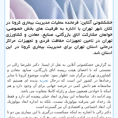
خشكشوئی آنلاین: فرمانده عملیات مدیریت بیماری كرونا در
كلان شهر تهران با اشاره به ظرفیت های بخش خصوصی،
خواهان مشاركت اتاق بازرگانی، صنایع، معادن و كشاورزی
تهران در تامین تجهیزات حفاظت فردی و تجهیزات مراكز
درمانی استان تهران برای مدیریت بیماری كرونا در این
استان شد.
به گزارش خشكشوئی آنلاین به نقل از ایسنا، دكتر علیرضا زالی در
نشستی كه با اعضای هیئت رییسه اتاق بازرگانی، صنایع، معادن و
كشاورزی تهران برگزار شد، اظهار نمود: تفاوت موضوع كرونا با سایر
رخدادها در كشور این است كه درحال
تجربه
پدیده ای هستیم كه
متاسفانه هم دانش كمی در عرصه جهانی برای آن وجود دارد و هم
اینكه با حوادثی همچون سیل و زلزله كاملا متفاوت می باشد.
وی ادامه داد: متاسفانه این بیماری ابعاد خیلی پیچیده ای دارد و فقط
یك رخداد غیر مترقبه بیولوژیك نیست، بلكه به اندازه ابعاد بیولوژیك
آن، ابعاد اجتماعی و اقتصادی آن نیز گسترده است.
دكتر زالی با اشاره به اینكه ممكنست درگیری با این بیماری بین دو تا
سه ماه آینده نیز ادامه داشته باشد، تصریح كرد: تجربه چین نیز نشان