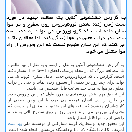
به گزارش خشكشوئی آنلاین یك مطالعه جدید در مورد
مدت زمان زنده ماندن كروناویروس روی سطوح و در هوا
نشان داده است كه كروناویروس می تواند به مدت سه
ساعت در ذرات معلق در هوا زندگی كند، اما محققان تاكید
می كنند كه این بدان مفهوم نیست كه این ویروس از راه
هوا منتقل می شود.
به گزارش خشكشوئی آنلاین به نقل از ایسنا و به نقل از نیو اطلس،
یك مطالعه بزرگ كه در مجله پزشكی The New England انتشار یافته
است، گزارش داد كه كروناویروس جدید، عامل بیماری كووید-19 می
تواند برای چند روز در بعضی از سطوح زنده بماند و حتی در ذرات
معلق، در هوا به مدت چند ساعت قابل تشخیص می باشد.
این تحقیق مهم بینش ارزشمندی در مورد طول عمر این ویروس جدید
در خارج از بدن انسان عرضه می دهد، با این وجود بعضی از
كارشناسان معتقدند كه یافته های این تحقیق به معنای این نیست كه
وقتی این ویروس می تواند چندین روز بر روی سطوح باقی بماند، به
راحتی از راه هوا قابل انتقال باشد.
این تحقیق جدید توسط یك گروه مشاركتی از مؤسسه ملی
بهداشت
آمریكا، CDC، دانشگاه UCLA و دانشگاه پرینستون انجام شده است.