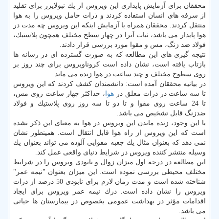
محققان برای آزمایش پایداری این ویروس از یك نبولایزر برای تقلید
از سرفه های انسان استفاده كردند و ذرات حامل ویروس را به هوا
منتقل كردند. محققان همراه با آزمایش اینكه این ویروس چه مدت در
هوا پایدار می باشد، ثبات آنرا در چهار سطح مختلف همچون پلاستیك،
فولاد ضد زنگ، مس و مقوا مورد بررسی قرار دادند.
نتیجه گیری های این مطالعه كه به صورت گسترده ای در رسانه ها
بازتاب یافته است، نشان داده است كروناویروس برای چند روز بر
روی سطوح مختلف و چند ساعت در هوا زنده می ماند.
در بیانیه محققان آمده است: دانشمندان كشف كردند كه این ویروس
تا سه ساعت در ذرات معلق در
هوا
، حداكثر چهار ساعت روی مس،
تا 24 ساعت روی مقوا و تا دو تا سه روز روی پلاستیك و فولاد
ضدزنگ قابل تشخیص می باشد.
با این وجود، زنده ماندن این ویروس در هوا به معنای این ذكر نشده
است كه این ویروس از راه هوا قابل انتقال است. همینطور نشان
نمی دهد كه بعنوان مثال یك جعبه مقوایی آلوده می تواند بعنوان یك
وسیله منتشر كننده ویروس در شرایط دنیای واقعی عمل كند.
این مطالعه در درجه اول میزان زوال و نابودی ویروس را در شرایط
مختلف محیطی بررسی نموده است. این میزان بعنوان "نیمه عمر"
شناخته شده است و مدت زمان لازم برای نابودی 50 درصد از ذرات
ویروس را نشان داده است. درك نیمه عمر ویروس برای ایجاد
اقدامات مؤثر در بهداشت عمومی بخصوص در بیمارستان ها حیاتی
می باشد.