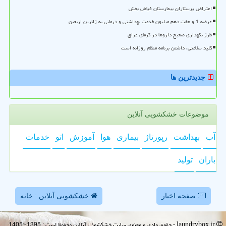
اعتراض پرستاران بیمارستان فیاض بخش
عرضه 1 و هفت دهم میلیون خدمت بهداشتی و درمانی به زائرین اربعین
طرز نگهداری صحیح داروها در گرمای عراق
کلید سلامتی، داشتن برنامه منظم روزانه است
جدیدترین ها
موضوعات خشکشویی آنلاین
آب
بهداشت
رپورتاژ
بیماری
هوا
آموزش
اتو
خدمات
باران
تولید
صفحه اخبار
خشکشویی آنلاین : خانه
laundrybox.ir - حقوق مادی و معنوی سایت خشكشوئی آنلاین محفوظ است : 1395~1405