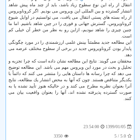
انتقال از راه این نوع سطوح زیاد باشد، باید از چند ماه پیش شاهد
انتشار گسترده و بین المللی این ویروس می بودیم. اگر كروناویروس
از راه بسته های پستی انتقال می یافت، می توانستیم در اوایل شیوع
كروناویروس، گسترش جهانی و فوری را در چین شاهد باشیم. اما ما
چنین چیزی را شاهد نبودیم، ازاین رو به نظر من خطر آن خیلی كم
است.
این مطالعه جدید مطمئناً بینش علمی ارزشمندی را در مورد چگونگی
پایدار بودن كروناویروس جدید در برخی از سطوح مختلف عرضه می
دهد.
محققان می گویند: نتایج این مطالعه نشان داده است كه چرا تجزیه و
تحلیل و بحث در مورد این ویروس مهم می باشد. این مطالعه توضیح
می دهد كه چرا رسانه ها داستان هایی را منتشر می كنند كه دائماً با
یكدیگر متناقض هستند. چون كه آنها به محض انتشار یك مطالعه، نتایج
آنرا بعنوان نظریه مطرح می كنند و در حالیكه هنوز تأیید نشده یا به
صورت گسترده پذیرفته نشده اند، آنها را بعنوان واقعیت بیان می
كنند.
1399/01/05
23:54:00
3350
/ 5
5.0