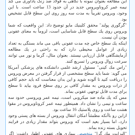
این مطالعه بعنوان نمونه با نگاهی به فولاد ضد زنگ یادآوری می كند
نیمه عمر كروناویروس جدید در آن حدود 13 ساعت است. با این
وجود، ویروس تقریباً به مدت سه روز روی این سطح قابل تشخیص
بود.
"گرگوری پولند" محقق كلینیك مایو توضیح داد: این واقعیت كه شما
ویروس روی یك سطح قابل شناسایی است، لزوماً به معنای عفونی
بودن آن نیست.
اینكه یك سطح خاص چه مدت عفونی باقی می ماند بستگی به تعداد
زیادی از عوامل محیطی دارد كه به راحتی در یك مطالعه
آزمایشگاهی قابل ارزیابی نیستند. بعنوان مثال، گرما و نور می توانند
سرعت زوال ویروس را تسریع كنند.
"راس مك كینی" مسئول ارشد علمی دانشكده های پزشكی آمریكا
می گوید: شما باید سطح مشخصی از قرار گرفتن در معرض ویروس
را دریافت كنید تا آلوده شوید و این بدان معناست كه باید حجم كافی
از ذرات ویروس به مقدار كافی بر روی سطح فرود بیاید تا سطح
برای مدت قابل توجهی عفونی بماند.
مس كه یك ماده ضد میكروبی است، نیمه عمر ویروسی حدود سه
ساعت و نیمی را نشان داد. همینطور نیمه عمر كروناویروس در مقوا
هشت ساعت و روی پلاستیك 16 ساعت بود.
ازاین رو باآنكه مطمئناً امكان انتقال ویروس از بسته های پستی وجود
دارد، اما بسیار بعید است كه ویروس بتواند مقدار زیادی در فرایند
تحویل بسته زنده بماند.
"الیزابت مك گرا"
متخصص
بیماری های عفونی اظهار داشت: اگر