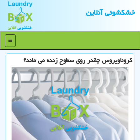
خشكشوئی آنلاین
منو
كروناویروس چقدر روی سطوح زنده می ماند؟