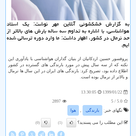
به گزارش خشكشوئی آنلاین مهر نوشت: یك استاد
هواشناسی، با اشاره به تداوم سه ساله بارش های بالاتر از
حد نرمال در كشور، اظهار داشت: ما وارد دوره ترسالی شده
ایم.
پروفسور حسین اردكانیان از بنیان گذاران هواشناسی با یادآوری این
نكته كه از سه سال پیش در مورد بارندگی های گسترده در كشور
اطلاع داده بود، تصریح كرد: بارندگی های ایران در این سال ها نرمال
و بالاتر از نرمال بوده است.
1399/01/22
13:30:05
2897
/ 5
5.0
تگهای خبر:
بارندگی
,
هوا
این مطلب را می پسندید؟
(0)
(1)
X