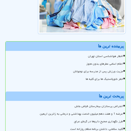
پربیننده ترین ها
اخطار هواشناسی استان تهران
اعلام اسامی عطرهای بدون مجوز
مزیت ورزش پس از مدرسه برای نوجوانان
خطر نانوپلاستیک ها برای کلیه ها
پربحث ترین ها
اعتراض پرستاران بیمارستان فیاض بخش
عرضه 1 و هفت دهم میلیون خدمت بهداشتی و درمانی به زائرین اربعین
طرز نگهداری صحیح داروها در گرمای عراق
کلید سلامتی، داشتن برنامه منظم روزانه است