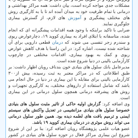
مشكلات جدی مواجه كرده است، بیان داشت: همه مراكز بهداشتی و
درمانی با تمام ظرفیت خود به میدان آمده اند تا با به كارگیری روش
های مختلف پیشگیری و
آموزش
های لازم، از گسترش بیماری
جلوگیری نمایند.
ضرابی با تاكید براینكه با وجود همه اقدامات پیشگیرانه ای كه انجام
شده، متاسفانه با ابتلای افراد به بیماری كووید ۱۹، دچارعوارض ریوی
و سندرم زجر تنفسی می شوند كه
درمان
قطعی دارویی برای آن
شناخته شده نیست، اشاره كرد: در این راستا با هدف كاهش عوارض
ریوی و كمك به بهبود بیماری، اقدامات مختلفی در چارچوب
كارآزمایی بالینی در دنیا شروع شده است.
مدیرعامل بانك سلول های بنیادی خون بندناف رویان اظهار داشت: بر
طبق اطلاعاتی كه در مراكز معتبر به ثبت رسیده، بیش از۳۰۰
كارآزمایی بالینی برای مقابله با این بیماری در دنیا در حال انجام می
باشد كه شامل استفاده از داروهای مختلف، به كارگیری تجهیزات و
روش های پیشرفته درمانی همچون سلول درمانی در این بیماری
است.
وی اضافه كرد:
گزارش اولیه حاكی از تاثیر مثبت سلول های بنیادی
خصوصا سلول های بنیادی مزانشیمی در تعدیل واكنش های سیستم
ایمنی و ترمیم بافت های لطمه دیده بود. همین طور سلول درمانی
می تواند روش موثری در درمان بیماری كووید ۱۹ باشد.
عضو هیات علمی پژوهشگاه رویان اضافه كرد: بنا بر این از شروع
شروع این بیماری مراكز فعال در حوزه سلول های بنیادی در كشور