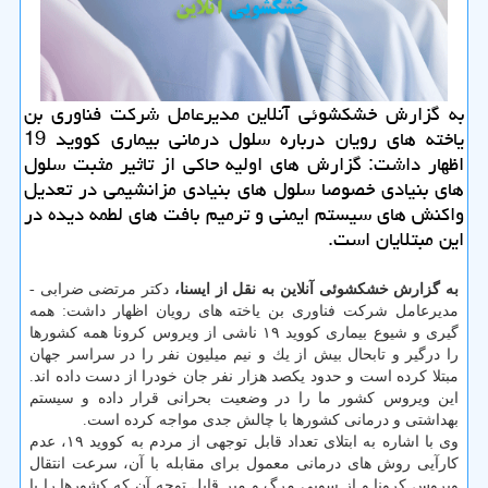
به گزارش خشكشوئی آنلاین مدیرعامل شركت فناوری بن
یاخته های رویان درباره سلول درمانی بیماری كووید 19
اظهار داشت: گزارش های اولیه حاكی از تاثیر مثبت سلول
های بنیادی خصوصا سلول های بنیادی مزانشیمی در تعدیل
واكنش های سیستم ایمنی و ترمیم بافت های لطمه دیده در
این مبتلایان است.
به گزارش خشكشوئی آنلاین به نقل از ایسنا،
دكتر مرتضی ضرابی -
مدیرعامل شركت فناوری بن یاخته های رویان اظهار داشت: همه
گیری و شیوع بیماری كووید ۱۹ ناشی از ویروس كرونا همه كشورها
را درگیر و تابحال بیش از یك و نیم میلیون نفر را در سراسر جهان
مبتلا كرده است و حدود یكصد هزار نفر جان خودرا از دست داده اند.
این ویروس كشور ما را در وضعیت بحرانی قرار داده و سیستم
بهداشتی و درمانی كشورها با چالش جدی مواجه كرده است.
وی با اشاره به ابتلای تعداد قابل توجهی از مردم به كووید ۱۹، عدم
كارآیی روش های درمانی معمول برای مقابله با آن، سرعت انتقال
ویروس كرونا و از سویی مرگ و میر قابل توجه آن كه كشورها را با