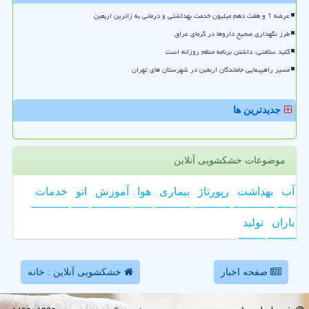
عرضه 1 و هفت دهم میلیون خدمت بهداشتی و درمانی به زائرین اربعین
طرز نگهداری صحیح داروها در گرمای عراق
کلید سلامتی، داشتن برنامه منظم روزانه است
مسیر راهپیمایی جاماندگان اربعین در شهرستان های تهران
جدیدترین ها
موضوعات خشکشویی آنلاین
آب
بهداشت
رپورتاژ
بیماری
هوا
آموزش
اتو
خدمات
باران
تولید
صفحه اخبار
خشکشویی آنلاین : خانه