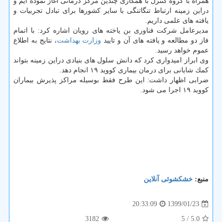
همراه با گروه كنترل با همكاری چندین مركز درمانی آغاز نموده ایم و
دراین زمینه ارتباط تنگاتنگی با سایر كشورها برای تبادل تجربیات و
یافته های علمی داریم.
مدیرعامل شركت فناوری بن یاخته های رویان اشاره كرد: با اتمام
فاز دو مطالعه و یافته های آن و تایید
وزارت بهداشت
، نتایج به اطلاع
عموم خواهد رسید.
وی ابراز امیدواری كرد كه دانش سلول های بنیادی دراین زمینه بتواند
كمك شایانی برای درمان بیماری كووید ۱۹ انجام دهد.
ضرابی اظهار داشت: این طرح فقط بوسیله مراكز پذیرش بیماران
كووید ۱۹ اجرا می شود.
منبع:
خشكشوئی آنلاین
1399/01/23
20:33:09
3182
/ 5
5.0