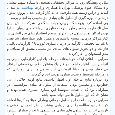
مثل پژوهشگاه رویان، مراكز تحقیقاتی همچون دانشگاه شهید بهشتی
و دانشگاه علوم پزشكی تهران با همكاری وزارت
بهداشت
به میدان
آمدند و دراین زمینه همه ظرفیت ها به كار گرفته شد تا پروژه سلول
درمانی با بهره گیری از سلول های بنیادی مزانشیمی به انجام برسد.
وی اضافه كرد: پژوهشگاه رویان جهاددانشگاهی، شركت دانش بنیان
سل تك فارمد و همین طور شركت فناوری بن یاخته های رویان با دارا
بودن امكان تولید سلول در بالاترین سطح استانداردهای بین المللی در
كنار مراكز درمانی مسیح دانشوری و همین طور بیمارستان شریعتی
با یك تیم تخصصی كارآمد در درمان بیماری كووید ۱۹ كارآزمایی بالینی
فاز یك و دو تجویز سلول های بنیادی مزانشیمی مشتق از بندناف و
مغز استخوان را آغاز كردند.
ضرابی با اعلان اینكه خوشبختانه مرحله یك این كارآزمایی بالینی به
انجام رسید، اظهار داشت: در فاز یك بمنظور اطمینان قسمتی از نظر
بی خطر بودن و احیانا اثربخشی این سلول ها برای بیمارانی كه
درمرحله متوسط و شدید بیماری بودند، انجام گرفت.
وی درباره نتایج مرحله اول اظهار داشت: نتایج اولیه حاكی از بی
خطربودن و مطمئن بودن استفاده از سلول ها بنیادی مزانشیمی در
بیمارانی بود كه با شدت متوسط این بیماری بستری شده بودند و
نشان داد كه این سلول ها می تواند مفید باشد.
ضرابی درباره ادامه طرح سلول درمانی بیماران مبتلا به كرونا اضافه
كرد: فاز دو مطالعه را برای ارزیابی بیشتر از نظر اطمینان بخشی و
بازدهی اثر تزریق سلول های بنیادی مزانشیمی با تعداد بیماران بیشتر،