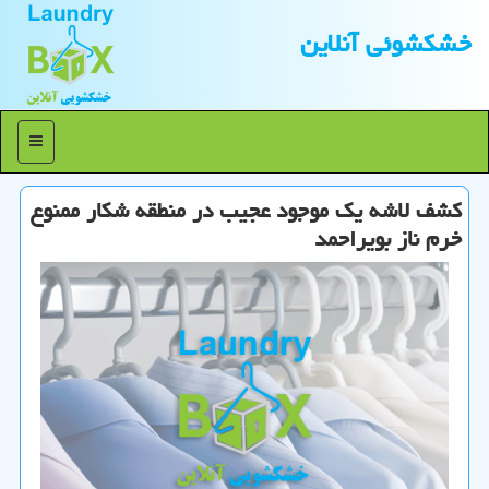
خشكشوئی آنلاین
منو
كشف لاشه یك موجود عجیب در منطقه شكار ممنوع
خرم ناز بویراحمد