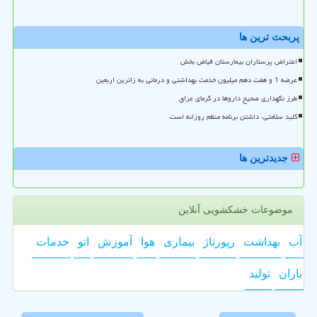
پربحث ترین ها
اعتراض پرستاران بیمارستان فیاض بخش
عرضه 1 و هفت دهم میلیون خدمت بهداشتی و درمانی به زائرین اربعین
طرز نگهداری صحیح داروها در گرمای عراق
کلید سلامتی، داشتن برنامه منظم روزانه است
جدیدترین ها
موضوعات خشکشویی آنلاین
آب
بهداشت
رپورتاژ
بیماری
هوا
آموزش
اتو
خدمات
باران
تولید