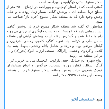
شکار ممنوع استان کهگیلویه و بویراحمد است.
گفتنی است که در استان کهکیلویه و بویراحمد در ارتفاع ۲۵۰۰ متر از
سطح دریا منطقه ای با پوشش گیاهی بسیار زیبا، رودخانه و حیات
وحش وجود دارد که به منطقه شکار ممنوع "خرم ناز" شناخته می
شود.
همانطور که گفته شد منطقه شکار ممنوع خرم ناز پوشش گیاهی
بسیار زیبایی دارد که خوشبختانه به سبب جلوگیری از چرای بی رویه
دام ها حفظ شده و گسترش یافته است. پوشش گیاهی این منطقه
شامل خارهای کوتاه، چند نمونه کنگر، کاهوی وحشی، فرفیون و
گیاهان مرتعی بوده و درختانی شامل بادام وحشی، بلوط، بنه، بید،
گلابی و گردوی وحشی، زالزالک، سنجد، ارژن، الـوک(بخورک) و …
در این منطقه می رویند.
انواع سهره، دم جنبانک، جغد، دارکوب، گنجشک سانان، خرس، گراز،
گرگ، شغال، کفتار، روباه، سنجاب، خرگوش و انواع پستانداران
کوچک همچون حیات وحش منطقه شکار ممنوع خرم ناز هستند.
وسعت این منطقه ۱۹۹۳۵هکتار است.
منبع:
خشكشوئی آنلاین