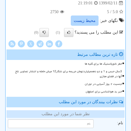
1399/02/11
21:19:01
2750
/ 5
5.0
تگهای خبر:
محیط زیست
این مطلب را می پسندید؟
(0)
(1)
X
تازه ترین مطالب مرتبط
خطر نانوپلاستیک ها برای کلیه ها
3سال حبس و 1 و دو دهممیلیاردتومان جریمه برای شکار12 میش حامله و انتشار تصاویر تلخ
آنها در فضای مجازی
جنسیت ۲ یوز آسیایی در توران
خبر بد هواشناسی برای اصفهان
نظرات بینندگان در مورد این مطلب
نظر شما در مورد این مطلب
نام: