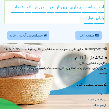
آب
بهداشت
بیماری
رپورتاژ
هوا
آموزش
اتو
خدمات
باران
تولید
صفحه اخبار
خشکشویی آنلاین : خانه
laundrybox.ir - حقوق مادی و معنوی سایت خشكشوئی آنلاین محفوظ است : 1395~1405
خشكشوئی آنلاین
سفارش خشکشویی آنلاین
لاندری باکس، فراتر از یک خشکشویی آنلاین، به سلامت جامعه و رونق کسب و کارها اهمیت
می‌دهد
صفحات خشكشوئی آنلاین
درباره ما
تبلیغات در سایت
آرشیو مطالب