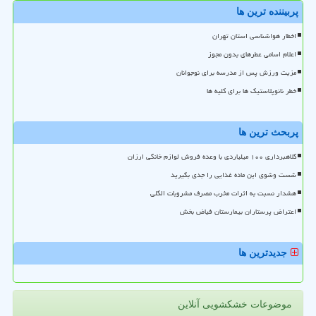
پربیننده ترین ها
اخطار هواشناسی استان تهران
اعلام اسامی عطرهای بدون مجوز
مزیت ورزش پس از مدرسه برای نوجوانان
خطر نانوپلاستیک ها برای کلیه ها
پربحث ترین ها
کلاهبرداری ۱۰۰ میلیاردی با وعده فروش لوازم خانگی ارزان
شست وشوی این ماده غذایی را جدی بگیرید
هشدار نسبت به اثرات مخرب مصرف مشروبات الکلی
اعتراض پرستاران بیمارستان فیاض بخش
جدیدترین ها
موضوعات خشکشویی آنلاین