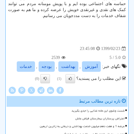
حماسه های اجتماعی بوده ایم و با پویش مومنانه مردم می توانند
کمک های نقدی و غیرنقدی خویش را عرضه کرده و ما هم به صورت
شفاف خدمات را به دست مددجویان می رسانیم.
1399/02/23
23:45:08
2539
/ 5
5.0
تگهای خبر:
آموزش
,
بهداشت
,
بودجه
,
خدمات
این مطلب را می پسندید؟
(0)
(1)
X
تازه ترین مطالب مرتبط
شست وشوی این ماده غذایی را جدی بگیرید
اعتراض پرستاران بیمارستان فیاض بخش
عرضه 1 و هفت دهم میلیون خدمت بهداشتی و درمانی به زائرین اربعین