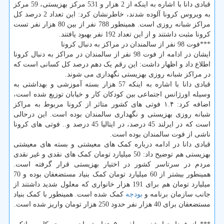
قبادی دانا با اشاره به اینکه از 2 هزار و 531 مرکز بهزیستی، 59 مرکز
به ویروس کرونا آلوده شدند، خاطرنشان کرد: این تعداد 2 درصد کل
مراکز شبانه روزی است. همینطور 788 نفر از بین 80 هزار نفر تست
کرونا مثبت داشتند و از این تعداد 192 نفر بهبود یافتند.
***فوت 98 نفر از سالمندان در مراکز به دنبال کرونا
ایشان در ادامه از فوت 98 نفر از سالمندان در مراکز به دنبال کرونا
اطلاع داد و اظهار داشت: این رقم یک دهم درصد کل کسانی است که
در مراکز شبانه روزی بهزیستی نگهداری می شوند.
قبادی دانا با اشاره به اینکه 57 هزار بسته آموزشی و بهداشتی به
وسیله اورژانس اجتماعی بین کودکان کار و خیابان توزیع شده است،
اضافه کرد: ۱.۴ فوتی های کشور متاثر از کرونا مربوط به مراکز
شبانه روزی بهزیستی و نگهداری سالمندان بوده است. این درحالی
است که در ایرلند 45 درصد، در ایتالیا 45 درصد و.. فوتی های کرونا
ناشی از فوت سالمندان بوده است.
قبادی دانا در ادامه درباره کمک های معیشتی و بسته های معیشتی
بهزیستی هم توضیح داد: 50 میلیارد تومان کمک های نقدی و غیر نقدی
مردم در سرتاسر کشور در اختیار بهزیستی قرار گرفته است.
همینطور بیشتر از 60 میلیارد تومان کمک بنیاد مستضعفان بوده و 70
میلیارد تومان هم برای 191 هزار خانواری که معلول شدید داشتند از
جانب سازمان برنامه و
بودجه
کمک شده است. همینطور با کمک بنیاد
مستضعفان برای 40 هزار نفر حدود 250 هزار تومان واریز شده است.