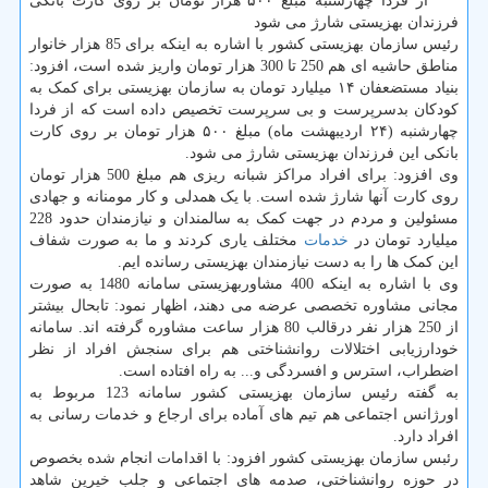
*** از فردا چهارشنبه مبلغ ۵۰۰ هزار تومان بر روی کارت بانکی
فرزندان بهزیستی شارژ می شود
رئیس سازمان بهزیستی کشور با اشاره به اینکه برای 85 هزار خانوار
مناطق حاشیه ای هم 250 تا 300 هزار تومان واریز شده است، افزود:
بنیاد مستضعفان ۱۴ میلیارد تومان به سازمان بهزیستی برای کمک به
کودکان بدسرپرست و بی سرپرست تخصیص داده است که از فردا
چهارشنبه (۲۴ اردیبهشت ماه) مبلغ ۵۰۰ هزار تومان بر روی کارت
بانکی این فرزندان بهزیستی شارژ می شود.
وی افزود: برای افراد مراکز شبانه ریزی هم مبلغ 500 هزار تومان
روی کارت آنها شارژ شده است. با یک همدلی و کار مومنانه و جهادی
مسئولین و مردم در جهت کمک به سالمندان و نیازمندان حدود 228
میلیارد تومان در
خدمات
مختلف یاری کردند و ما به صورت شفاف
این کمک ها را به دست نیازمندان بهزیستی رسانده ایم.
وی با اشاره به اینکه 400 مشاوربهزیستی سامانه 1480 به صورت
مجانی مشاوره تخصصی عرضه می دهند، اظهار نمود: تابحال بیشتر
از 250 هزار نفر درقالب 80 هزار ساعت مشاوره گرفته اند. سامانه
خودارزیابی اختلالات روانشناختی هم برای سنجش افراد از نظر
اضطراب، استرس و افسردگی و... به راه افتاده است.
به گفته رئیس سازمان بهزیستی کشور سامانه 123 مربوط به
اورژانس اجتماعی هم تیم های آماده برای ارجاع و خدمات رسانی به
افراد دارد.
رئبس سازمان بهزیستی کشور افزود: با اقدامات انجام شده بخصوص
در حوزه روانشناختی، صدمه های اجتماعی و جلب خیرین شاهد