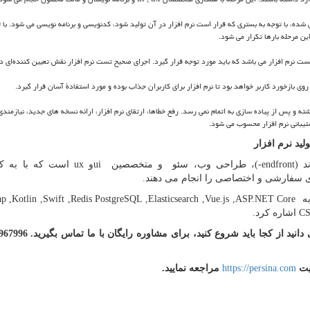
 شده، با توجه به بستری که قرار است نرم افزار در آن تولید شود، کدنویسی و برنامه نویسی می شود. با ت
ن مرحله بارها تکرار می شود.
تست نرم افزار می باشد که باید مورد توجه قرار گیرد. اجرای صحیح تست نرم افزار نقش تعیین کننده‌ای 
روی بازخورد کاربر خواهد بود تا نرم افزار برای کاربران جذاب بوده و مورد استفادۀ آسان قرار گیرد.
شته و پس از پیاده سازی به اتمام نمی رسد. رفع خطاها، ارتقای نرم افزار، ارائه نسخه های جدید، نیازمند
یبانی نرم افزار محسوب می شود.
ید نرم افزار
د (
front
-end
)، طراحی وب، سئو و متخصصین
ui
و
ux
است که با به کا
ای سفارشی و اختصاصی را انجام می دهند.
 به
,ASP.NET Core
,Vue.js
PostgreSQL ,Elasticsearch
,Redis
,Kotlin ,Swift
ap
CS
اشاره کرد.
ایت
https://persina.com
مراجعه نمایید.