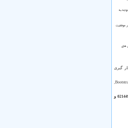
وجه به
در موفقیت
ی های
ر گیری
,Bootstr
اگر قصد راه اندازی کسب و کار آنلاین خود را دارید و نمی دانید از کجا باید شروع کنید، برای مشاوره رایگان با ما تماس بگیرید. 02144967996 و