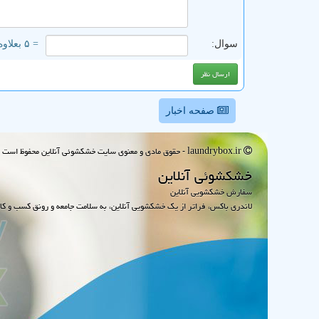
سوال:
= ۵ بعلاوه ۴
صفحه اخبار
laundrybox.ir - حقوق مادی و معنوی سایت خشكشوئی آنلاین محفوظ است : 1395~1405
خشكشوئی آنلاین
سفارش خشکشویی آنلاین
لاندری باکس، فراتر از یک خشکشویی آنلاین، به سلامت جامعه و رونق کسب و کا