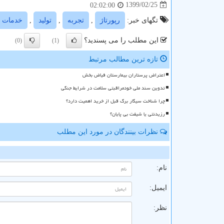
1399/02/25
02:02:00
تگهای خبر:
رپورتاژ
,
تجربه
,
تولید
,
خدمات
این مطلب را می پسندید؟
(0)
(1)
تازه ترین مطالب مرتبط
اعتراض پرستاران بیمارستان فیاض بخش
تدوین سند ملی خودمراقبتی سلامت در شرایط جنگی
چرا شناخت سیگار برگ قبل از خرید اهمیت دارد؟
رزیدنتی یا شیفت بی پایان؟
نظرات بینندگان در مورد این مطلب
ن
نام:
ایمیل:
نظر: