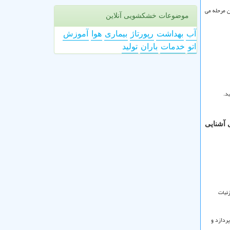
ن مرحله می
موضوعات خشکشویی آنلاین
آب
بهداشت
رپورتاژ
بیماری
هوا
آموزش
اتو
خدمات
باران
تولید
د.
 آشنایی
ئیات
ردازد و
.