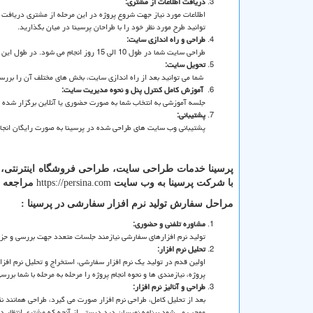
دریافت اطلاعات از مشتری:
اطلاعات مورد نیاز جهت شروع پروژه در این مرحله از مشتری دریافت
توانید طرح مورد نظر خود را با طراحان پرسینا در میان بگذارید.
طراحی و راه اندازی سایت:
طراحی سایت شما در طول 10 الی 15 روز انجام می شود. در طول این دوره طراحان با شما در ارتباط خواهند بود.
تحویل سایت:
شما می توانید بعد از راه اندازی سایت، بخش های مختلف آن را بررسی ک
آموزش کامل کنترل پنل و نحوه مدیریت سایت:
جلسه آموزشی به انتخاب شما به صورت حضوری یا آنلاین برگزار شده و
پشتیبانی:
پشتیبانی وب سایت های طراحی شده در پرسینا به صورت رایگان انجام می
پرسینا خدمات طراحی سایت، طراحی فروشگاه اینترنتی، سا
با شرکت پرسینا به وب سایت
https://persina.com
مراجعه نم
مراحل سفارش تولید نرم افزار سفارشی در پرسینا :
مشاوره تلفنی و حضوری:
تولید نرم افزارهای سفارشی نیازمند جلسات متعدد جهت بررسی و جزئ
تحلیل نرم افزار:
اولین قدم در تولید یک نرم افزار سفارشی، استخراج و تحلیل نرم اف
پروژه، نیازمندی ها و نحوه انجام پروژه را مرحله به مرحله با شما بر
طراحی
و آنالیز
نرم افزار:
بعد از تحلیل کامل، طراحی نرم افزار صورت می گیرد، طراحی همانند ن
موجب می شود برنامه نویسان دید درستی از آنچه که مشتری انتظار د