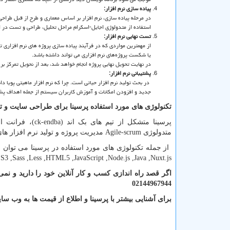
پیاده سازی نرم افزار:
در مرحله پیاده سازی، نرم افزار بر اساس معماری و طرح از قبل طراحی
استفاده از متدولوژی اجایل-اسکرام مراحل تحلیل، طراحی و تست در ای
تست نهایی نرم افزار:
از مهمترین مواردی که در فرآیند پیاده سازی پروژه های نرم افزاری 
یا شکست پروژه‌های نرم افزاری می تواند داشته باشد.
در نهایت تحویل نهایی پروژه انجام خواهد شد، بعد از نحویل تمرکز بر 
پشتیبانی نرم افزار:
در بحث تولید نرم افزار حیاتی است. چرا که نرم افزار ماهیتی پویا دا
جدید و افزودن امکانات و آموزش کاربران سیستم از جمله اهداف پشت
تکنولوژی های مورد استفاده پرسینا برای طراحی سایت و تول
پرسینا متشکل از تیم های بک اند (
ba
ck-end
)، فرانت ان
متدولوژی
Agile-scrum
مدیریت پروژه و تولید نرم افزار ه
از جمله تکنولوژی های مورد استفاده در پرسینا می توان
S3
,Sass
,Less
,HTML5
,JavaScript
,Node.js ,Java
,Nuxt.js
02144967944
برای آشنایی بیشتر با پرسینا و اطلاع از قیمت ها به وب س