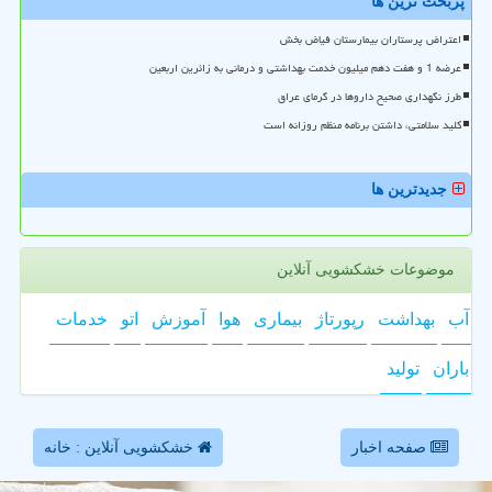
پربحث ترین ها
اعتراض پرستاران بیمارستان فیاض بخش
عرضه 1 و هفت دهم میلیون خدمت بهداشتی و درمانی به زائرین اربعین
طرز نگهداری صحیح داروها در گرمای عراق
کلید سلامتی، داشتن برنامه منظم روزانه است
جدیدترین ها
موضوعات خشکشویی آنلاین
آب
بهداشت
رپورتاژ
بیماری
هوا
آموزش
اتو
خدمات
باران
تولید
صفحه اخبار
خشکشویی آنلاین : خانه