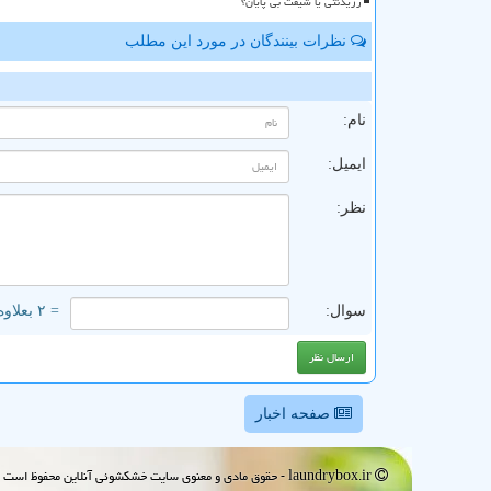
رزیدنتی یا شیفت بی پایان؟
نظرات بینندگان در مورد این مطلب
ن
نام:
ایمیل:
نظر:
سوال:
= ۲ بعلاوه ۳
صفحه اخبار
laundrybox.ir - حقوق مادی و معنوی سایت خشكشوئی آنلاین محفوظ است : 1395~1405