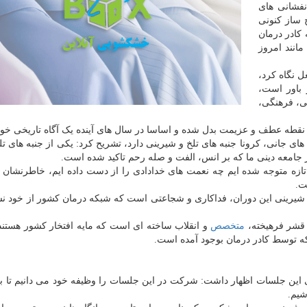
نفشانی های
 ساز کنونی
کادر درمان
مانند امروز
ل نگاه کرد،
 باور است،
عی، فرهنگی،
ک نقطه عطف و عزیمت بدل شده و اساسا در سال های آینده یک آگاه تاریخی خو
 های جانی، کرونا جنبه های تلخ و شیرینی دارد، تشریح کرد: یکی از جنبه های تل
جامعه دینی ما که بر انس، الفت و صله رحم تاکید شده است.
ه تازه متوجه شده ایم چه نعمت های خدادادی را از دست داده ایم، خاطرنشان ک
ت.
د: شیرینی این دوران، فداکاری و شجاعتی است که شبکه درمان کشور از خود نش
ی قشر فرهیخته،
متخصص
و انقلاب ساخته ای است که مایه افتخار کشور هستند،
که توسط کادر درمان بوجود آمده است.
ی این جلسات اظهار داشت: شرکت در این جلسات را وظیفه خود می دانیم تا 
شیم.