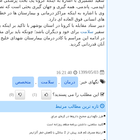
سعید کشمیری با اشاره به اینکه کرونا یک بحث پزشکی صر
اپیدمی، پاندمی، همه گیری و جهان گیری بحثی است که تصم
وی با اشاره به اینکه مراکز درمانی و بیمارستان ها در خط
های انسانی فوق العاده ای دارد.
دبیر ستاد مقابله با کرونا در استان بوشهر با تاکید بر این
سفیر
سلامت
برای خود و دیگران باشد؛ چونکه باید برای مقا
در ادامه این مراسم با کادر درمان بیمارستان شهدای خلیج
آنان قدردانی گردید.
1399/05/03
16:21:40
تگهای خبر:
درمان
,
سلامت
,
متخصص
این مطلب را می پسندید؟
(0)
(1)
تازه ترین مطالب مرتبط
طرز نگهداری صحیح داروها در گرمای عراق
کلید سلامتی، داشتن برنامه منظم روزانه است
ارتباط مصرف کم قند پیش از 2 سالگی با کاهش خطر آلزایمر