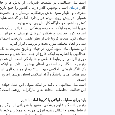
اسماعیل عبداللهی در نشست قدردانی از تلاش ها و جا
کادر
درمان
استان بوشهر، کادر درمان کشور را جمع تاریخ
معرفی و اظهار نمود: تلاش پزشکان، پرستاران و مجموعه 
همواره در پیش روی مردم قرار دارد؛ اما در گذشته شاید 
کمتر به اهمیت و جایگاه کار آنان پی برده بودیم.
وی با اشاره به اینکه به حرفه پزشکی باید فراتر از یک شغ
اضافه کرد: فعالیت پزشکان غیرقابل توصیف و فراتر از
عنوان کرد: مبحث کرونا باید از نظر علمی، تاریخی، اجتما
دینی و ابعاد مختلف مورد بحث و بررسی قرار گیرد.
این مسئول بیان نمود: کرونا در جهان و تاریخ بشریت به ی
عبداللهی با اشاره به اینکه فارغ از جنبه مبتلا شدن و صدمه
دوری الزامی از روابط عاطفی و خانوادگی است، آن هم در 
رئیس دانشگاه آزاد اسلامی استان بوشهر با تاکید بر اینک
یک تلنگر تاریخی، اخلاقی جهت استفاده از مواهب الهی اس
دبیر هیئت امنای دانشگاه آزاد اسلامی استان بوشهر افزو
است.
اسماعیل عبداللهی با تاکید بر اینکه متولی این عمل جهاد
این فعالیت مخلصانه، مجاهدانه و ایثارگرانه ارزشی است 
باید برای مقابله طولانی با کرونا آماده باشیم
رئیس دانشگاه علوم پزشکی بوشهر با قدردانی از برگزار
ارتباط دهنده و انتقال دهنده انرژی مردم به همکاران خود با