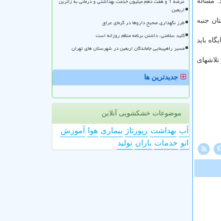
عرضه 1 و هفت دهم میلیون خدمت بهداشتی و درمانی به زائرین
: مساله
اربعین
ان جنبه
طرز نگهداری صحیح داروها در گرمای عراق
کلید سلامتی، داشتن برنامه منظم روزانه است
گاه باید
مسیر راهپیمایی جاماندگان اربعین در شهرستان های تهران
تلاشهای
جدیدترین ها
موضوعات خشکشویی آنلاین
آب
بهداشت
رپورتاژ
بیماری
هوا
آموزش
اتو
خدمات
باران
تولید