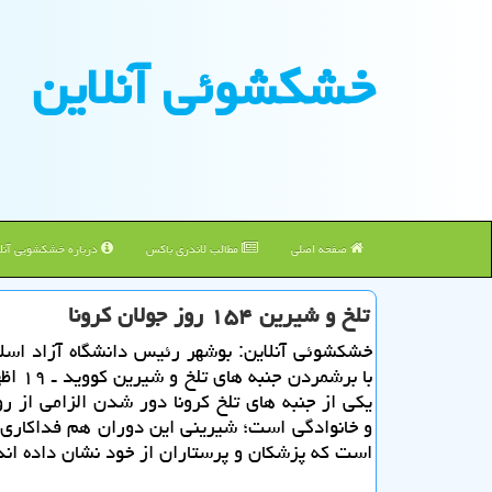
خشكشوئی آنلاین
صفحه اصلی
مطالب لاندری باکس
درباره خشکشویی آنلا
تلخ و شیرین ۱۵۴ روز جولان كرونا
خشكشوئی آنلاین: بوشهر رئیس دانشگاه آزاد اسل
با برشمردن ج
یكی از جنبه های تلخ كرونا دور شدن الزامی از رو
و خانوادگی است؛ شیرینی این دوران هم فداكاری
است كه پزشكان و پرستاران از خود نشان داده اند