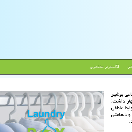
ین
سفارش خشکشویی
امی بوشهر
نبه های تلخ و شیرین كووید ـ ۱۹ اظهار داشت:
ابط عاطفی
 و شجاعتی
.