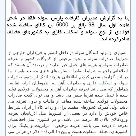
بنا به گزارش مدیران كارخانه پارس سوله فقط در شش
ماهه اول سال 98 بالغ بر 5000 تن كالای ساخته شده
فولادی از نوع سوله و اسكلت فلزی به كشورهای مختلف
صادركرده اند.
بسیاری از تولید کنندگان سوله در داخل کشور و خریداران خارجی از
شرایط صادرات سوله و نحوه ترخیص از کمرگات کشور و تعرفه
صادرات سوله و هزینه های حمل خبر ندارند و درصدد آن هستند که
اطلاعاتی راجع به شرایط صادرات سازه های فلزی بدست بیاورند. ما
در این گزارش سعی کردیم اطلاعاتی هرچند اندک از شیوه صادرات
سوله و اسکلت فلزی
و صادرات آهن به هموطنان ارایه نماییم.
هماطور که می دانید تعرفه صادرات آهن و محصولات فولادی تولید
شده یا تبدیل شده تقریبا صفر می باشد و می توان گفت صادرات
محصولات فولادی ساخته شده معاف از مالیات و بدون تعرفه می
باشد. ولی کمرگ کشورهای مقصد برای واردات کالا از ایران شرایط
خاص خودش را دارد در بعضی از کشورها مثل آذربایجان تعرفه
ورودکالای بالای 30 درصد می باشد. و در کشوری مثل افغانستان
تعرفه 3 درصد می باشد. هزینه ترخیص – ترانزیت و پکینگ برای
کشورهای مختلف متفاوت هست و بین 15 الی 200 دلار در هر تن می