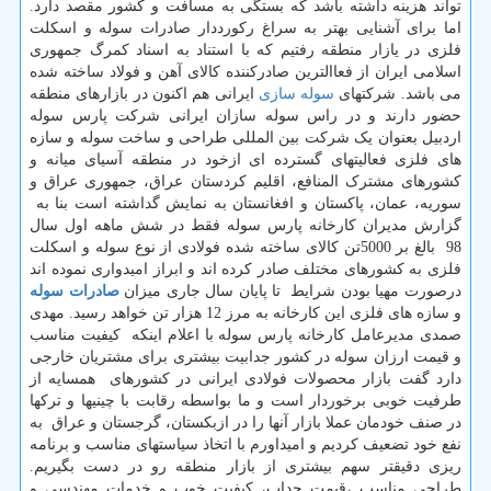
تواند هزینه داشته باشد که بستگی به مسافت و کشور مقصد دارد.
اما برای آشنایی بهتر به سراغ رکورددار صادرات سوله و اسکلت
فلزی در یازار منطقه رفتیم که با استناد به اسناد کمرگ جمهوری
اسلامی ایران از فعاالترین صادرکننده کالای آهن و فولاد ساخته شده
می باشد. شرکتهای
سوله سازی
ایرانی هم اکنون در بازارهای منطقه
حضور دارند و در راس سوله سازان ایرانی شرکت پارس سوله
اردبیل بعنوان یک شرکت بین المللی طراحی و ساخت سوله و سازه
های فلزی فعالیتهای گسترده ای ازخود در منطقه آسیای میانه و
کشورهای مشترک المنافع، اقلیم کردستان عراق، جمهوری عراق و
سوریه، عمان، پاکستان و افغانستان به نمایش گداشته است بنا به
گزارش مدیران کارخانه پارس سوله فقط در شش ماهه اول سال
98 بالغ بر 5000تن کالای ساخته شده فولادی از نوع سوله و اسکلت
فلزی به کشورهای مختلف صادر کرده اند و ابراز امیدواری نموده اند
درصورت مهیا بودن شرایط تا پایان سال جاری میزان
صادرات سوله
و سازه های فلزی این کارخانه به مرز 12 هزار تن خواهد رسید. مهدی
صمدی مدیرعامل کارخانه پارس سوله با اعلام اینکه کیفیت مناسب
و قیمت ارزان سوله در کشور جدابیت بیشتری برای مشتریان خارجی
دارد گفت بازار محصولات فولادی ایرانی در کشورهای همسایه از
طرفیت خوبی برخوردار است و ما بواسطه رقابت با چینیها و ترکها
در صنف خودمان عملا بازار آنها را در ازبکستان، گرجستان و عراق به
نفع خود تضعیف کردیم و امیداورم با اتخاذ سیاستهای مناسب و برنامه
ریزی دقیقتر سهم بیشتری از بازار منطقه رو در دست بگیریم.
طراحی مناسب ،قیمت جداب، کیفیت خوب و خدمات مهندسی و