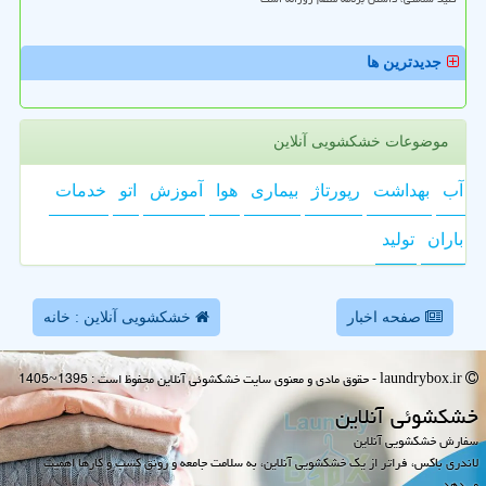
جدیدترین ها
موضوعات خشکشویی آنلاین
آب
بهداشت
رپورتاژ
بیماری
هوا
آموزش
اتو
خدمات
باران
تولید
صفحه اخبار
خشکشویی آنلاین : خانه
laundrybox.ir - حقوق مادی و معنوی سایت خشكشوئی آنلاین محفوظ است : 1395~1405
خشكشوئی آنلاین
سفارش خشکشویی آنلاین
لاندری باکس، فراتر از یک خشکشویی آنلاین، به سلامت جامعه و رونق کسب و کارها اهمیت
می‌دهد