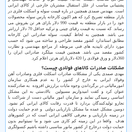
پشتیبانی مناسب از علل استقبال مشتریان خارجی از کالای ایرانی
است. مهندس صمدی همچنین در باره قیمت سوله و اسکلت فلزی در
بازار منطقه تصریح کرد که هم اکنون کارخانه پارس سوله محصولات
خود را در بازار منطقه به قیمت 990 دلار بازای هر تن بفروش می
رساند. که نسبت به قیمت رقبای چینی و ترکیه حداقل 70 دلار ارزانتر
می باشد. همچنین به لحاظ کیفیت، سوله صادراتی این کارخانه
مطابق استاندارد کشور مقصد طراحی و ساخته می شود که حسب
مورد دارای تاییدیه های فنی مربوطه از مراجع مهندسی و نطارت
کشور مقصد می باشد. همچنین قیمت میلگرد صادراتی ایران را
360دلار و ورق فولادی را 420 دلاربازای هرتن اعلام کرد.
مشکلات صادرات کالاهای فولادی چیست؟
مهدی صمدی
یکی از مشکلات صادرات اسکلت فلزی وصادرات آهن
وفولاد ایرانی به خارج از کشور را به عدم همکاری سازمان
امورمالیاتی در برگرداندن وجوه مایات برارزش افزوده به صادرکننده
عنوان کرد و کفت امیدواریم مسیولین بالادستی به این مشکل
اساسی رسیدگی نمایند و سازمان امور مالیاتی دست از شراکت با
تجارو تولیدکنندگان بردارد تا قدرت رقابت کالای ایرانی کم نشود.
دومین مشکل عمده ما مشکل بازاریابی دولتی و عدم حمایت دولت
در زمینه بازاریابی و معرفی کالاهی ایرانی است که در کشورهای
هدف واقعا در این زمینه کم کاری می شود و ما نمیتوانیم بدون
حمایت دولت درخارج از کشور مانور مناسبی داشته باشیم کنسولگری