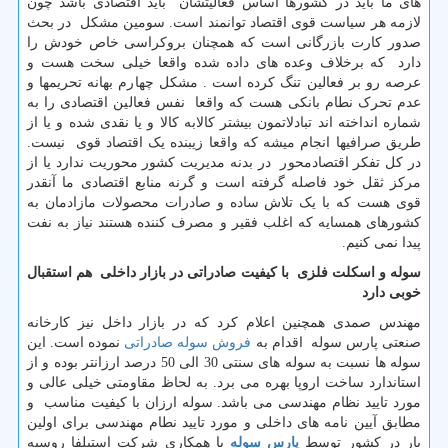
های ما باید در کشورها اساس فعالیتشان باید اقتصادی باشد چون
لازمه هر سیاست قوی اقتصاد توانمند است. سومین مشکل در بحث
صدور کارت بازرگانی است که همچنان بروکراسی خاص خودش را
دارد که برخلاف وعده های داده شده واقعا خیلی سخت هست و
عرصه رو بر فعالین تنگ کرده است . مشکل چهارم بهانه تحریمها و
عدم تحرک نطام بانکی هست که واقعا نفس فعالین اقتصادی را به
شماره انداخته اند تبادلاتمون بیشتر کالابه کالا و یا نقدی شده و یا از
طریق صرافیها انجام میشه که واقعا زیبنده یک اقتصاد قوی نیست.
در کل تفکر اقتصادمحور در بدنه مدیریت کشور محوریت ندارد یا از
مرکز ثقل خود فاصله گرفته است و گرنه منابع اقتصادی ما آنقدر
قوی هست که با یک تلاش ساده و صادرات محصولات مازادمان به
کشورهای همسایه که اغلب فقیر و مصرف کننده هستند نیاز به نفت
پیدا نمی کنیم.
سوله و اسکلت فلزی با کیفیت صادراتی در بازار داخلی هم استقبال
خوبی دارد
مهندس صمدی همچنین اعلام کرد که در بازار داخل نیز کارخانه
صنعتی پارس سوله اقدام به
فروش سوله صادراتی
نموده است. این
سوله ها نسبت به سوله های سنتی 30 الی 50 درصد ارزانتر بوده و از
استاندارد ساخت اروپا بهره می برد. به لحاظ مقاومتی خیلی عالی و
مورد تایید نظام مهندسی می باشد. سوله ارزان با کیفیت مناسب و
مطابق آیین نامه های داخلی و مورد تایید نطام مهندسی برای اولین
بار در کشور توسط
پارس سوله
با همکاری شرکت استیلفا روسیه