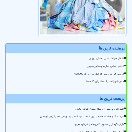
پربیننده ترین ها
اخطار هواشناسی استان تهران
اعلام اسامی عطرهای بدون مجوز
مزیت ورزش پس از مدرسه برای نوجوانان
خطر نانوپلاستیک ها برای کلیه ها
پربحث ترین ها
اعتراض پرستاران بیمارستان فیاض بخش
عرضه 1 و هفت دهم میلیون خدمت بهداشتی و درمانی به زائرین اربعین
طرز نگهداری صحیح داروها در گرمای عراق
کلید سلامتی، داشتن برنامه منظم روزانه است