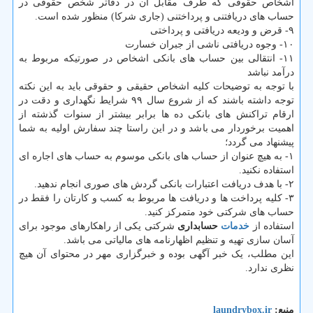
اشخاص حقوقی که طرف مقابل آن در دفاتر شخص حقوقی در
حساب های دریافتنی و پرداختنی (جاری شرکا) منظور شده است.
۹- قرض و ودیعه دریافتی و پرداختی
۱۰- وجوه دریافتی ناشی از جبران خسارت
۱۱- انتقالی بین حساب های بانکی اشخاص در صورتیکه مربوط به
درآمد نباشد
با توجه به توضیحات کلیه اشخاص حقیقی و حقوقی باید به این نکته
توجه داشته باشند که از شروع سال ۹۹ شرایط نگهداری و دقت در
ارقام تراکنش های بانکی ده ها برابر بیشتر از سنوات گذشته از
اهمیت برخوردار می باشد و در این راستا چند سفارش اولیه به شما
پیشنهاد می گردد؛
۱- به هیچ عنوان از حساب های بانکی موسوم به حساب های اجاره ای
استفاده نکنید.
۲- با هدف دریافت اعتبارات بانکی گردش های صوری انجام ندهید.
۳- کلیه پرداخت ها و دریافت ها مربوط به کسب و کارتان را فقط در
حساب های شرکتی خود متمرکز کنید.
استفاده از
خدمات
حسابداری
شرکتی یکی از راهکارهای موجود برای
آسان سازی تهیه و تنظیم اظهارنامه های مالیاتی می باشد.
این مطلب، یک خبر آگهی بوده و خبرگزاری مهر در محتوای آن هیچ
نظری ندارد.
منبع:
laundrybox.ir