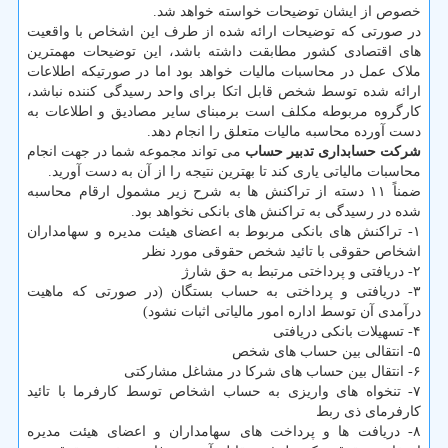
خصوص از ایشان توضیحات خواسته خواهد شد.
در صورتی که توضیحات ارائه شده از طرف این اشخاص با واقعیت
های اقتصادی کشور مطابقت داشته باشد، این توضیحات مهمترین
ملاک عمل در محاسبات مالیات خواهد بود اما در صورتیکه اطلاعات
ارائه شده توسط شخص قابل اتکا برای واحد رسیدگی کننده نباشد،
کارگروه مربوطه مکلف است برمبنای سایر مصادیق و اطلاعات به
دست آورده محاسبه مالیات متعلق را انجام دهد.
شرکت حسابداری تدبیر حساب
می تواند مجموعه شما در جهت انجام
محاسبات مالیاتی یاری کند تا بهترین نتیجه را از آن به دست آورید.
ضمناً ۱۱ دسته از تراکنش ها به شرح زیر مشمول ارقام محاسبه
شده در رسیدگی به تراکنش های بانکی نخواهد بود.
۱- تراکنش های بانکی مربوط به اعضای هیئت مدیره و سهامداران
اشخاص حقوقی با تائید شخص حقوقی مورد نظر
۲- دریافتی و پرداختی مرتبط به حق شارژ
۳- دریافتی و پرداختی به حساب بستگان (در صورتی که ماهیت
درآمدی آن توسط اداره امور مالیاتی اثبات نشود)
۴- تسهیلات بانکی دریافتی
۵- انتقالی بین حساب های شخص
۶- انتقال بین حساب های شرکا در مشاغل مشارکتی
۷- تنخواه های واریزی به حساب اشخاص توسط کارفرما با تائید
کارفرمای ذی ربط
۸- دریافت ها و پرداخت های سهامداران و اعضای هیئت مدیره