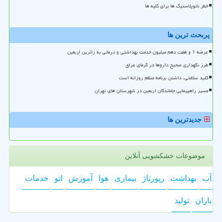
خطر نانوپلاستیک ها برای کلیه ها
پربحث ترین ها
عرضه 1 و هفت دهم میلیون خدمت بهداشتی و درمانی به زائرین اربعین
طرز نگهداری صحیح داروها در گرمای عراق
کلید سلامتی، داشتن برنامه منظم روزانه است
مسیر راهپیمایی جاماندگان اربعین در شهرستان های تهران
جدیدترین ها
موضوعات خشکشویی آنلاین
آب
بهداشت
رپورتاژ
بیماری
هوا
آموزش
اتو
خدمات
باران
تولید