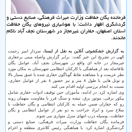
فرمانده یگان حفاظت وزارت میراث فرهنگی، صنایع دستی و
گردشگری اظهار داشت: با هوشیاری نیروهای یگان حفاظت
استان اصفهان، حفاران غیرمجاز در شهرستان نجف آباد ناكام
ماندند.
به گزارش خشکشوئی آنلاین به نقل از ایسنا،
سردار امیر رحمت
الهی در تشریح این خبر گفت: برابر گزارش واصله مبنی برحفاری
غیرمجاز در خانه ای واقع در شهرستان نجف آباد، عوامل یگان
بلافاصله بعد از هماهنگی با کارکنان انتظامی شهرستان به مکان مورد
نظر عزیمت و با مشاهده نقاط گوناگون حفاری شده با عمق بسیار بالا
و تونل هایی با طول ۸ متر و نیز حضور ۸ نفر از عوامل حفاری،
نسبت به انجام بررسی اولیه اقدام می کنند.
وی اشاره کرد: در ادامه، مأموران حین توقیف ادوات حفاری شامل
پیکور برقی، موتور برق، تیشه و سنگ فرز با مقاومت متهمان روبه
رو که حفاران ضمن حمله به کارکنان انتظامی و یگان حفاظت با
سلاح سرد و ایراد جراحت به دو نفر از عوامل انتظامی و یگان
حفاظت، بوسیله درب انتهای منزل متواری می شوند.
فرمانده یگان حفاظت وزارت میراث فرهنگی، صنایع دستی و
گردشگری اشاره کرد: با هماهنگی رئیس کلانتری منطقه و اعزام