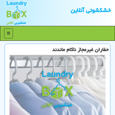
خشكشوئی آنلاین
منو
حفاران غیرمجاز ناكام ماندند