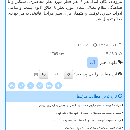
نیروهای یگان امداد هر ۸ نفر حفار مورد نظر محاصره، دستگیر و با
هماهنگی مقام قضائی مکان مورد نظر تا اطلاع ثانوی پلمب و تمامی
ادوات حفاری توقیف و متهمان برای سیر مراحل قانونی به مراجع ذی
صلاح تحویل شدند.
1399/05/21
14:23:11
1705
/ 5
5.0
تگهای خبر:
آب
این مطلب را می پسندید؟
(0)
(1)
X
تازه ترین مطالب مرتبط
عرضه 1 و هفت دهم میلیون خدمت بهداشتی و درمانی به زائرین اربعین
مسیر راهپیمایی جاماندگان اربعین در شهرستان های تهران
ارتباط مصرف کم قند پیش از 2 سالگی با کاهش خطر آلزایمر
ثبت قلعه الموت دژی که در میراث جهانی یونسکو