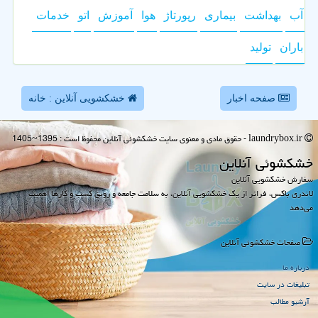
آب
بهداشت
بیماری
رپورتاژ
هوا
آموزش
اتو
خدمات
باران
تولید
صفحه اخبار
خشکشویی آنلاین : خانه
laundrybox.ir - حقوق مادی و معنوی سایت خشكشوئی آنلاین محفوظ است : 1395~1405
خشكشوئی آنلاین
سفارش خشکشویی آنلاین
لاندری باکس، فراتر از یک خشکشویی آنلاین، به سلامت جامعه و رونق کسب و کارها اهمیت
می‌دهد
صفحات خشكشوئی آنلاین
درباره ما
تبلیغات در سایت
آرشیو مطالب