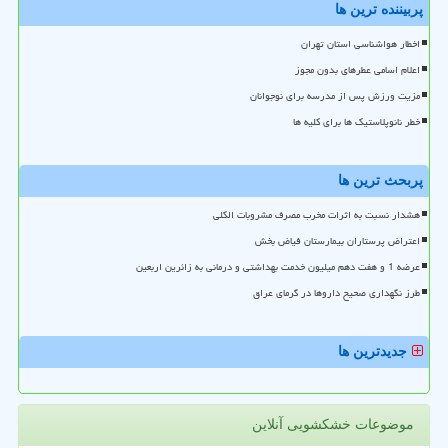
پربیننده ترین ها
اخطار هواشناسی استان تهران
اعلام اسامی عطرهای بدون مجوز
مزیت ورزش پس از مدرسه برای نوجوانان
خطر نانوپلاستیک ها برای کلیه ها
پربحث ترین ها
هشدار نسبت به اثرات مخرب مصرف مشروبات الکلی
اعتراض پرستاران بیمارستان فیاض بخش
عرضه 1 و هفت دهم میلیون خدمت بهداشتی و درمانی به زائرین اربعین
طرز نگهداری صحیح داروها در گرمای عراق
جدیدترین ها
موضوعات خشکشویی آنلاین