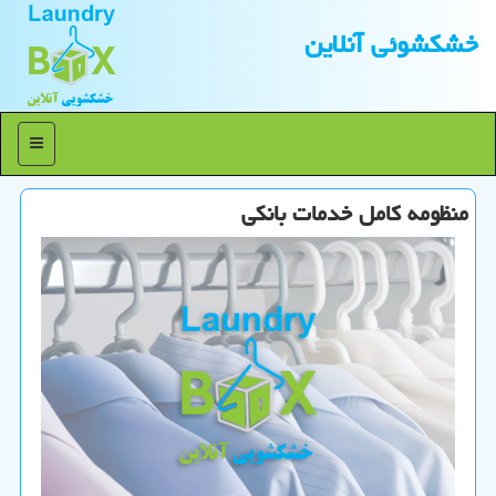
خشكشوئی آنلاین
منو
منظومه كامل خدمات بانكی