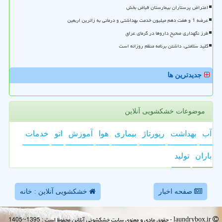
اعتراض پرستاران بیمارستان فیاض بخش
عرضه 1 و هفت دهم میلیون خدمت بهداشتی و درمانی به زائرین اربعین
طرز نگهداری صحیح داروها در گرمای عراق
کلید سلامتی، داشتن برنامه منظم روزانه است
جدیدترین ها
موضوعات خشکشویی آنلاین
آب
بهداشت
رپورتاژ
بیماری
هوا
آموزش
اتو
خدمات
باران
تولید
صفحه اخبار
خشکشویی آنلاین : خانه
laundrybox.ir - حقوق مادی و معنوی سایت خشكشوئی آنلاین محفوظ است : 1395~1405