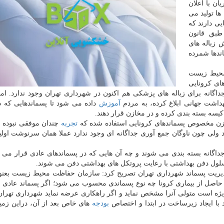
ان با اعلان
ها تولید می
یی دارند که
طبق قانون
 زباله های
اندها شمرده
محیط زیست
ای کرونایی
انه برای زباله های پزشکی هم اکنون در شهرداری تهران وجود ندارد. اما
داشت جهانی ابلاغ کرده، به مردم
آموزش
داده می شود تا پسماندهایی که د
کیسه بسته بندی کرده و در مخازن قرار دهند.
ازن مخصوص پسماندهای کرونایی استفاده شده که
تجربه
چندان موفقی نبوده 
 ولی چون ناوگان جمع آوری جداگانه ای وجود ندارد عملا همان سرنوشت اولیه 
جداگانه بسته بندی می شوند و چه آن هایی که در پسماندهای عادی قرار می گ
لول دفن بهداشتی با رعایت پروتکل های بهداشتی دفن می شوند.
دیریت پسماند شهرداری تهران تصریح کرد: سازمان حفاظت محیط زیست بعنو
ی حاصل از بیماری کرونا چه نوع پسماندی محسوب می شود؛ اگر پسماند عادی
ژه است متولی آنرا مشخص نماید و اگر راهکاری عرضه نماید شهرداری تهران 
 ایجاد زیرساخت در ابتدا و اختصاص
بودجه
های خاص بعد از آن، دراین زمین