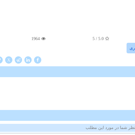
1964
/ 5
5.0
ری
X
ظر شما در مورد این مطلب