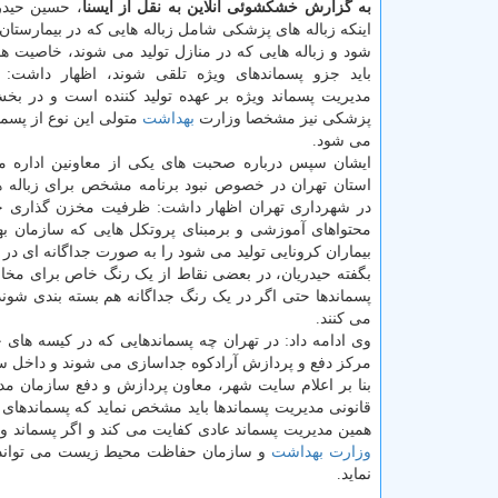
به گزارش خشکشوئی آنلاین به نقل از ایسنا
، حسین حیدری
اینکه زباله های پزشکی شامل زباله هایی که در بیمارستان 
شود و زباله هایی که در منازل تولید می شوند، خاصیت ها
باید جزو پسماندهای ویژه تلقی شوند، اظهار داشت: 
مدیریت پسماند ویژه بر عهده تولید کننده است و در بخش
پزشکی نیز مشخصا وزارت
بهداشت
متولی این نوع از پسم
می شود.
ایشان سپس درباره صحبت های یکی از معاونین اداره 
استان تهران در خصوص نبود برنامه مشخص برای زباله ه
در شهرداری تهران اظهار داشت: ظرفیت مخزن گذاری جداگ
محتواهای آموزشی و برمبنای پروتکل هایی که سازمان به
بیماران کرونایی تولید می شود را به صورت جداگانه ای در 
بگفته حیدریان، در بعضی نقاط از یک رنگ خاص برای مخ
پسماندها حتی اگر در یک رنگ جداگانه هم بسته بندی شوند
می کنند.
وی ادامه داد: در تهران چه پسماندهایی که در کیسه های 
مرکز دفع و پردازش آرادکوه جداسازی می شوند و داخل س
بنا بر اعلام سایت شهر، معاون پردازش و دفع سازمان م
قانونی مدیریت پسماندها باید مشخص نماید که پسماندها
همین مدیریت پسماند عادی کفایت می کند و اگر پسماند وی
وزارت بهداشت
و سازمان حفاظت محیط زیست می تواند با
نماید.