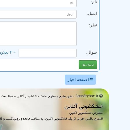
نام:
ایمیل:
نظر:
سوال:
= ۴ بعلاوه ۲
صفحه اخبار
laundrybox.ir - حقوق مادی و معنوی سایت خشكشوئی آنلاین محفوظ است : 1395~1405
خشكشوئی آنلاین
سفارش خشکشویی آنلاین
لاندری باکس، فراتر از یک خشکشویی آنلاین، به سلامت جامعه و رونق کسب و کا