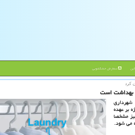
ین
سفارش خشکشویی
ن كرد
ت بهداشت است
 شهرداری
ه بر عهده
یز مشخصا
 می شود.