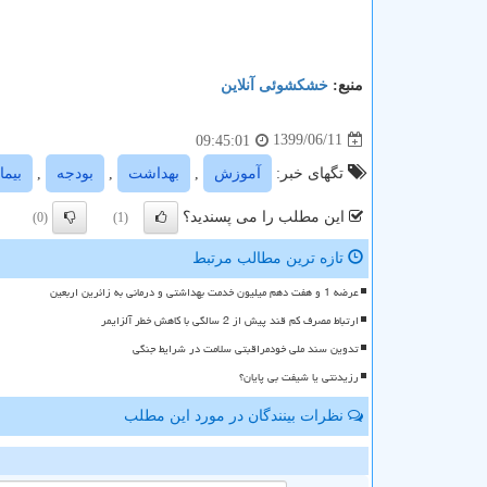
منبع:
خشكشوئی آنلاین
1399/06/11
09:45:01
تگهای خبر:
آموزش
,
بهداشت
,
بودجه
,
بیما
این مطلب را می پسندید؟
(0)
(1)
تازه ترین مطالب مرتبط
عرضه 1 و هفت دهم میلیون خدمت بهداشتی و درمانی به زائرین اربعین
ارتباط مصرف کم قند پیش از 2 سالگی با کاهش خطر آلزایمر
تدوین سند ملی خودمراقبتی سلامت در شرایط جنگی
رزیدنتی یا شیفت بی پایان؟
نظرات بینندگان در مورد این مطلب
ن