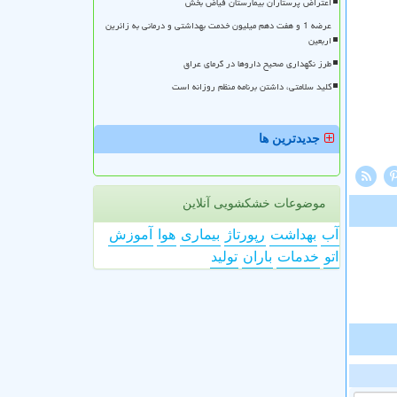
اعتراض پرستاران بیمارستان فیاض بخش
عرضه 1 و هفت دهم میلیون خدمت بهداشتی و درمانی به زائرین
اربعین
طرز نگهداری صحیح داروها در گرمای عراق
کلید سلامتی، داشتن برنامه منظم روزانه است
جدیدترین ها
موضوعات خشکشویی آنلاین
آب
بهداشت
رپورتاژ
بیماری
هوا
آموزش
اتو
خدمات
باران
تولید