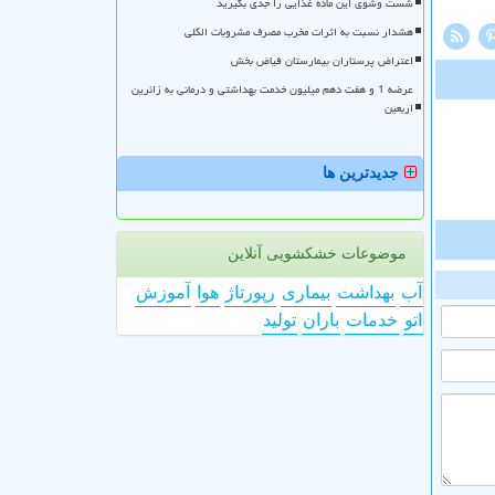
شست وشوی این ماده غذایی را جدی بگیرید
هشدار نسبت به اثرات مخرب مصرف مشروبات الکلی
اعتراض پرستاران بیمارستان فیاض بخش
عرضه 1 و هفت دهم میلیون خدمت بهداشتی و درمانی به زائرین
اربعین
جدیدترین ها
موضوعات خشکشویی آنلاین
آب
بهداشت
بیماری
رپورتاژ
هوا
آموزش
اتو
خدمات
باران
تولید