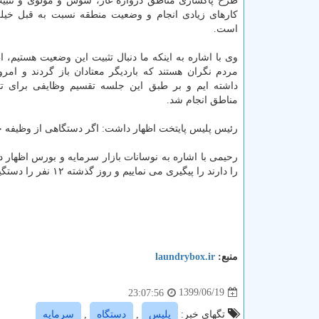
طرح پاکسازی مناطق دروازه غار، شوش و مولوی و تثبیت
کارهای زیادی انجام و وضعیت منطقه نسبت به قبل خیل
است.
وی با اشاره به اینکه ما دنبال تثبیت این وضعیت هستیم، 
مردم نگران هستند که باردیگر معتادان باز گردند و امر
داشته ایم و بر طبق این جلسه تقسیم وظایفی برای تث
مناطق انجام شد.
‎رحیمی با اشاره به نوسانات بازار سرمایه و بورس اظهار
را دارند را پیگیری می نماییم و روز گذشته ۱۲ نفر را دستگیر کردیم و الان با کار اطلاعاتی و مدارک و مستندات کار می نماییم.
منبع:
laundrybox.ir
1399/06/19
23:07:56
تگهای خبر:
پلیس
,
دستگاه
,
سرمایه