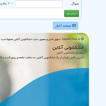
سوال:
= ۲ بعلاوه ۴
صفحه اخبار
laundrybox.ir - حقوق مادی و معنوی سایت خشكشوئی آنلاین محفوظ است : 1395~1405
خشكشوئی آنلاین
سفارش خشکشویی آنلاین
لاندری باکس، فراتر از یک خشکشویی آنلاین، به سلامت جامعه و رونق کسب و کا