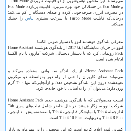
می‌رساند. این ماشین لباس‌شویی از دو قابلیت كاربردی Turbo Mode
و Eco Mode در خشك‌كن خود بهره می‌برد، قابلیت پربازده Eco Mode
در مصرف انرژی صرفه‌جویی كرده و صدای دستگاه را كم می‌كند؛
درحالی‌كه قابلیت Turbo Mode با سرعت بیشتری
لباس
را خشك
می‌كند.
معرفی بلندگوی هوشمند لنوو با دستیار صوتی الكسا
لنوو در جریان نمایشگاه ایفا 2017 از بلندگوی هوشمند Home Assistant
Pack رونمایی كرد كه با دستیار دیجیتالی شركت آمازون با نام الكسا
ادغام شده است.
Home Assistant Pack، از یك بلندگو سه‌ واتی استفاده می‌كند و
می‌تواند صدای كاربران را حتی از راه دور به‌واسطه دو میكرون
تعبیه‌شده درون این بلندگو تشخیص دهد؛ و ازآنجایی‌كه تنها ۳۰۰ گرم
وزن دارد؛ می‌توان آن را به‌آسانی با خود جابه‌جا كرد.
لیست محصولاتی كه با بلندگوی هوشمند جدید Home Assistant Pack
شركت لنوو سازگار هستند؛ در حال حاضر شامل تبلت‌های سری Tab
4 ازجمله Tab 4 با نمایشگر ۸ اینچی، Tab 4 با صفحه‌نمایش ۱۰ اینچی،
Tab 4 8 Plus و درنهایت، Tab 4 10 Plus است.
كمپانی لنوو اعلام كرده است كه این محصول را در مهرماه به بازار