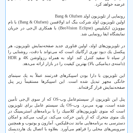
عرضه خواهد كرد.
رونمایی از تلویزیون اولد Bang & Olufsen
اولین تلویزیون اولد شركت بنگ اند اولافسن (Bang & Olufsen) با نام
بیوویژن ایكیلیپس (BeoVision Eclipse) با همكاری ال‌جی در جریان
نمایشگاه ایفا رونمایی شد.
در تلویزیون‌های اولد، اولین فناوری جدید صفحه‌نمایش تلویزیون، هر
پیكسل یك دیود نوری ارگانیك است كه می‌تواند با دقت، روشنایی را
از سیاه تا سفید كنترل كند. اولد به همراه رزولوشن 4K و HDR
(دامنه‌ی دینامیكی بالا) بهترین كیفیت را در بازار ارائه می‌دهد.
این تلویزیون با دارا بودن اسپیكرهای قدرتمند عملاً به یك سینمای
خانگی مجهز تبدیل شده است. این اسپیكرها مستقیماً زیر پنل
صفحه‌نمایش قرار گرفته‌اند.
پنل این تلویزیون از سیستم‌عامل وب-OS كه از سوی ال‌جی تأمین
شده است، بهره می‌برد. وب-OS یك سیستم عامل برای تلویزیون
است كه منوی تلویزیون‌های كلاسیك را با برنامه‌های استریمینگ در
یك منوی متحرك كه از پایین حركت می‌كند، تركیب می‌كند و امكان
دسترسی به برنامه‌هایی مانند نت‌فلیكس، آمازون و یوتیوب و همچنین
سرویس‌های محلی را فراهم می‌آورد. بعلاوه با اتصال یك هارددیسك