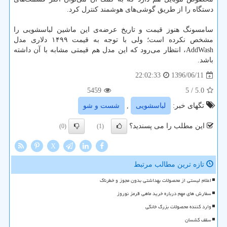
دستگاه را از طریق گوشی‌های هوشمند كنترل كرد.
سامسونگ هنوز قیمت و تاریخ عرضه‌ی این ماشین لباسشویی را
مشخص نكرده است؛ ولی با توجه به قیمت ۱۴۹۹ دلاری مدل
AddWash، انتظار می‌رود كه این مدل هم قیمتی مشابه با آن داشته
باشد.
1396/06/11
22:02:33
5459
/ 5
5.0
تگهای خبر:
لباسشویی
,
شست و شو
این مطلب را می پسندید؟
(0)
(1)
X
تازه ترین مطالب مرتبط
اعلام لیستی از محصولات بهداشتی بدون مجوز و خطرناک
سفارش های مهم درباره خرید ماهی قرمز نوروز
وارد كننده محصولات بزرگ خانگی
سقف كشسان