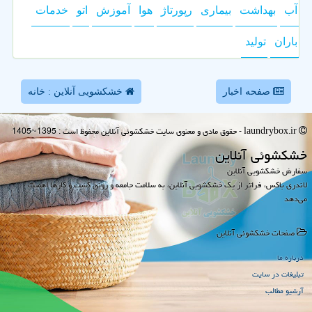
آب
بهداشت
بیماری
رپورتاژ
هوا
آموزش
اتو
خدمات
باران
تولید
صفحه اخبار
خشکشویی آنلاین : خانه
laundrybox.ir - حقوق مادی و معنوی سایت خشكشوئی آنلاین محفوظ است : 1395~1405
خشكشوئی آنلاین
سفارش خشکشویی آنلاین
لاندری باکس، فراتر از یک خشکشویی آنلاین، به سلامت جامعه و رونق کسب و کارها اهمیت
می‌دهد
صفحات خشكشوئی آنلاین
درباره ما
تبلیغات در سایت
آرشیو مطالب