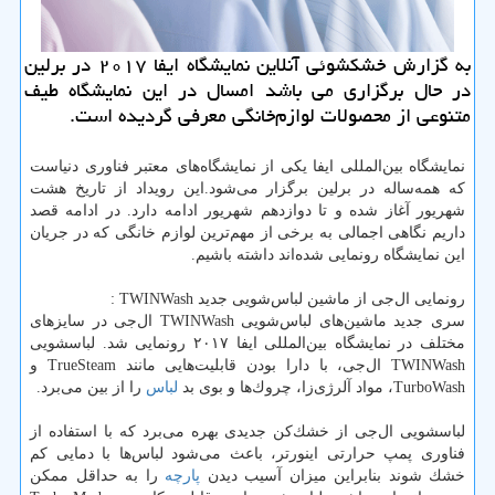
به گزارش خشكشوئی آنلاین نمایشگاه ایفا ۲۰۱۷ در برلین
در حال برگزاری می باشد امسال در این نمایشگاه طیف
متنوعی از محصولات لوازم‌خانگی معرفی گردیده است.
نمایشگاه بین‌المللی ایفا یكی از نمایشگاه‌های معتبر فناوری دنیاست
كه همه‌ساله در برلین برگزار می‌شود.این رویداد از تاریخ هشت
شهریور آغاز شده و تا دوازدهم شهریور ادامه دارد. در ادامه قصد
داریم نگاهی اجمالی به برخی از مهم‌ترین لوازم خانگی كه در جریان
این نمایشگاه رونمایی شده‌اند داشته باشیم.
رونمایی ال‌جی از ماشین لباس‌شویی جدید TWINWash :
سری جدید ماشین‌های لباس‌شویی TWINWash ال‌جی در سایزهای
مختلف در نمایشگاه بین‌المللی ایفا ۲۰۱۷ رونمایی شد. لباسشویی
TWINWash ال‌جی، با دارا بودن قابلیت‌هایی مانند TrueSteam و
TurboWash، مواد آلرژی‌‌زا، چروك‌ها و بوی بد
لباس
را از بین می‌برد.
لباسشویی ال‌جی از خشك‌كن جدیدی بهره می‌برد كه با استفاده از
فناوری پمپ حرارتی اینورتر، باعث می‌شود لباس‌ها با دمایی كم
خشك شوند بنابراین میزان آسیب دیدن
پارچه
را به حداقل ممكن