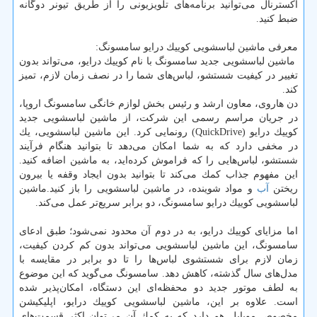
اكسترنال می‌توانید برنامه‌های تلویزیونی را از طریق تیونر دوگانه
ضبط كنید.
معرفی ماشین لباسشویی كوییك درایو سامسونگ:
ماشین لباسشویی جدید سامسونگ با نام كوییك درایو، می‌تواند بدون
تغییر در كیفیت شستشو، لباس‌های شما را در نصف زمان لازم، تمیز
كند.
دن هاروی، معاون ارشد و رئیس بخش لوازم خانگی سامسونگ اروپا،
در جریان مراسم رسمی این شركت، از ماشین لباسشویی جدید
كوییك درایو (QuickDrive) رونمایی كرد. این ماشین لباسشویی، یك
در مخفی دارد كه به شما امكان می‌دهد تا بتوانید هنگام فرآیند
شستشو، لباس‌هایی را كه فراموش كرده‌اید، به ماشین اضافه كنید.
این مفهوم جذاب كمك می‌كند تا بتوانید بدون ایجاد وقفه یا بیرون
ریختن
آب
و مواد شوینده، در ماشین لباسشویی را باز كنید.ماشین
لباسشویی كوییك درایو سامسونگ، دو برابر سریع‌تر عمل می‌كند.
اما مزایای كوییك درایو، به در دوم آن محدود نمی‌شود؛ طبق ادعای
سامسونگ، این ماشین لباسشویی می‌تواند بدون كم كردن كیفیت،
زمان لازم برای شستشوی لباس‌ها را تا دو برابر در مقایسه با
مدل‌های سال گذشته، كاهش دهد. سامسونگ می‌گوید كه این موضوع
به لطف موتور جدید دو محفظه‌ای این دستگاه، امكان‌پذیر شده
است. علاوه بر این، ماشین لباسشویی كوییك درایو، اپلیكیشن
مخصوص موبایل هم دارد كه به كمك آن می‌توان اكثر قسمت‌های