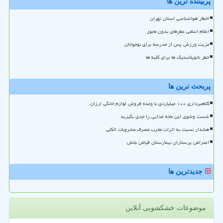
پربیننده ترین ها
اخطار هواشناسی استان تهران
اعلام اسامی عطرهای بدون مجوز
مزیت ورزش پس از مدرسه برای نوجوانان
خطر نانوپلاستیک ها برای کلیه ها
پربحث ترین ها
کلاهبرداری ۱۰۰ میلیاردی با وعده فروش لوازم خانگی ارزان
شست وشوی این ماده غذایی را جدی بگیرید
هشدار نسبت به اثرات مخرب مصرف مشروبات الکلی
اعتراض پرستاران بیمارستان فیاض بخش
جدیدترین ها
موضوعات خشکشویی آنلاین