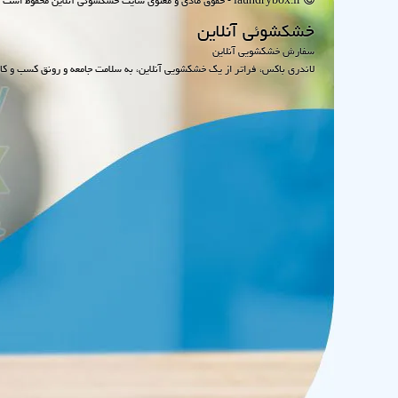
laundrybox.ir - حقوق مادی و معنوی سایت خشكشوئی آنلاین محفوظ است : 1395~1405
خشكشوئی آنلاین
سفارش خشکشویی آنلاین
لاندری باکس، فراتر از یک خشکشویی آنلاین، به سلامت جامعه و رونق کسب و کا