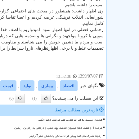
امنیت را داشته باشیم.
وی اظهار داشت: همینطور در مبحث های اجتماعی گزار
شورایعالی انقلاب فرهنگی عرضه کردیم و اعضا تقاضا کر
کامل نماییم.
رحمانی فضلی در انتها اظهار نمود: امیدواریم با لطف خد
سویی با کرونا مواجهند و نگرانی ها و صدمه هایی که دربار
است و مردم ما دشمن خویش را می شناسند و مقاومت را در 
تصمیمات غلط و با برخی اظهارنظرهای ناروا شرایط را بر
1399/07/07
13:32:38
تگهای خبر:
اقتصاد
,
بیماری
,
تولید
,
قیمت
این مطلب را می پسندید؟
(0)
(1)
تازه ترین مطالب مرتبط
هشدار نسبت به اثرات مخرب مصرف مشروبات الکلی
عرضه 1 و هفت دهم میلیون خدمت بهداشتی و درمانی به زائرین اربعین
ارتباط مصرف کم قند پیش از 2 سالگی با کاهش خطر آلزایمر