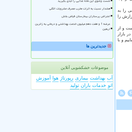
شست وشوی این ماده غذایی را جدی بگیرید
هشدار نسبت به اثرات مخرب مصرف مشروبات الکلی
 را به
اعتراض پرستاران بیمارستان فیاض بخش
زارش را
عرضه 1 و هفت دهم میلیون خدمت بهداشتی و درمانی به زائرین
ست و از
اربعین
ر بازار
یم و با
جدیدترین ها
موضوعات خشکشویی آنلاین
آب
بهداشت
بیماری
رپورتاژ
هوا
آموزش
اتو
خدمات
باران
تولید