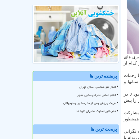
یری های
کدام از
ا زحمات
پربیننده ترین ها
تانها و
اخطار هواشناسی استان تهران
د تا در
اعلام اسامی عطرهای بدون مجوز
 را پیش
مزیت ورزش پس از مدرسه برای نوجوانان
خطر نانوپلاستیک ها برای کلیه ها
مشارکت
هر و همینطور
پربحث ترین ها
 نگرانی
 توام با