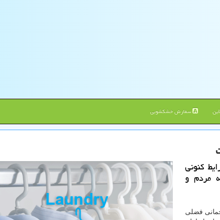
ین
سفارش خشکشویی
یط كنونی
ه مردم و
حمانی فضلی