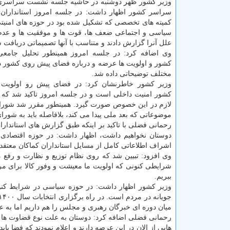
وزیر کشور ظهر دوشنبه در حاشیه جلسه نشست سراسری 
سراسر کشور اظهار داشت: در جلسه امروز استانداران ب
کمیته های تخصصی که تشکیل شده بود در حوزه های امنیتی
سیاسی و اجتماعی ضعف ها، قوت ها و موفقیت ها و عدم 
علل آنرا گزارش دادند و متناسب با آنها تصمیماتی دریافت 
وی اضافه کرد: در جلسه امروز همینطور تحلیل جامعی
کشور و اولویت ها عرضه و درباره فضای پیش روی کشور د
مختلف توضیحاتی داده شد.
وزیر کشور خاطرنشان کرد: در فضای پیش رو اولویت 
کشور امنیت داخلی است و در جلسه امروز تاکید شد که ه
لازم در این خصوص صورت گیرد. همینطور مقرر شد شوراهای
موضوعاتی که بعد ملی پیدا می کند، بلافاصله باید به شورای
رحمانی فضلی با تاکید بر اینکه طبق گزارش های استاندارا
دوستان نخواهیم داشت، اظهار داشت: در حوزه اقتصادی طب
اشراف اطلاعاتی کامل از مسایل استانداران کماکان معتقدند
وی افزود: تبیین شد که روی نظام توزیع و نظارت و رفع م
شرایطی کنونی که اولویت ما معیشت و وفور کالا برای مردم
ببریم.
وزیر کشور اظهار داشت: در حوزه سیاسی در شرایط کنو
میان دوره ای خبرگان رهبری و مجلس را هم داریم اما به ع
رحمانی فضلی اضافه کرد: دوستان به علت نوع قضاوت ها و 
هایی از الان در این عرصه دارند و اعلام نمودند که فضا بای