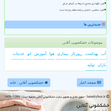
طرز نگهداری صحیح داروها در گرمای عراق
کلید سلامتی، داشتن برنامه منظم روزانه است
جدیدترین ها
موضوعات خشکشویی آنلاین
آب
بهداشت
رپورتاژ
بیماری
هوا
آموزش
اتو
خدمات
باران
تولید
صفحه اخبار
خشکشویی آنلاین : خانه
laundrybox.ir - حقوق مادی و معنوی سایت خشكشوئی آنلاین محفوظ است : 1395~1405
خشكشوئی آنلاین
سفارش خشکشویی آنلاین