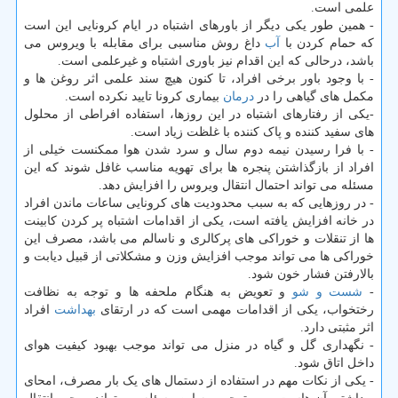
علمی است.
- همین طور یکی دیگر از باورهای اشتباه در ایام کرونایی این است
که حمام کردن با
آب
داغ روش مناسبی برای مقابله با ویروس می
باشد، درحالی که این اقدام نیز باوری اشتباه و غیرعلمی است.
- با وجود باور برخی افراد، تا کنون هیچ سند علمی اثر روغن ها و
مکمل های گیاهی را در
درمان
بیماری کرونا تایید نکرده است.
-یکی از رفتارهای اشتباه در این روزها، استفاده افراطی از محلول
های سفید کننده و پاک کننده با غلظت زیاد است.
- با فرا رسیدن نیمه دوم سال و سرد شدن هوا ممکنست خیلی از
افراد از بازگذاشتن پنجره ها برای تهویه مناسب غافل شوند که این
مسئله می تواند احتمال انتقال ویروس را افزایش دهد.
- در روزهایی که به سبب محدودیت های کرونایی ساعات ماندن افراد
در خانه افزایش یافته است، یکی از اقدامات اشتباه پر کردن کابینت
ها از تنقلات و خوراکی های پرکالری و ناسالم می باشد، مصرف این
خوراکی ها می تواند موجب افزایش وزن و مشکلاتی از قبیل دیابت و
بالارفتن فشار خون شود.
-
شست و شو
و تعویض به هنگام ملحفه ها و توجه به نظافت
رختخواب، یکی از اقدامات مهمی است که در ارتقای
بهداشت
افراد
اثر مثبتی دارد.
- نگهداری گل و گیاه در منزل می تواند موجب بهبود کیفیت هوای
داخل اتاق شود.
- یکی از نکات مهم در استفاده از دستمال های یک بار مصرف، امحای