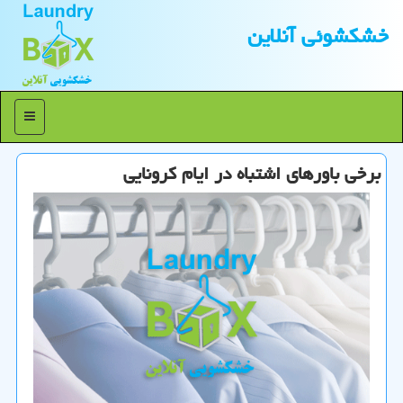
خشكشوئی آنلاین
منو
برخی باورهای اشتباه در ایام كرونایی