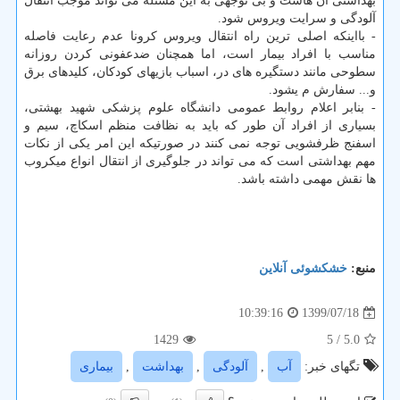
بهداشتی آن هاست و بی توجهی به این مسئله می تواند موجب انتقال
آلودگی و سرایت ویروس شود.
- بااینکه اصلی ترین راه انتقال ویروس کرونا عدم رعایت فاصله
مناسب با افراد بیمار است، اما همچنان ضدعفونی کردن روزانه
سطوحی مانند دستگیره های در، اسباب بازیهای کودکان، کلیدهای برق
و... سفارش م یشود.
- بنابر اعلام روابط عمومی دانشگاه علوم پزشکی شهید بهشتی،
بسیاری از افراد آن طور که باید به نظافت منظم اسکاچ، سیم و
اسفنج ظرفشویی توجه نمی کنند در صورتیکه این امر یکی از نکات
مهم بهداشتی است که می تواند در جلوگیری از انتقال انواع میکروب
ها نقش مهمی داشته باشد.
منبع:
خشكشوئی آنلاین
1399/07/18
10:39:16
1429
/ 5
5.0
تگهای خبر:
آب
,
آلودگی
,
بهداشت
,
بیماری