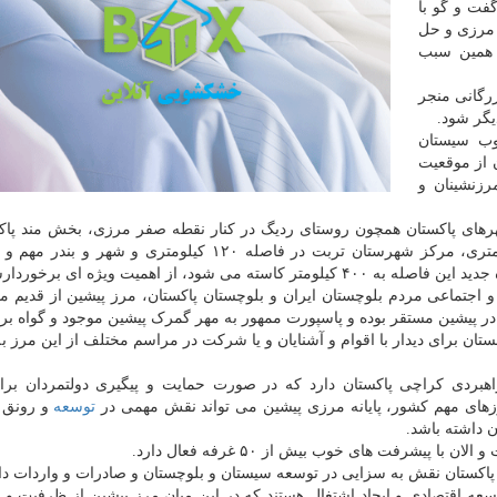
گفت و گو با
 مرزی و حل
و به همین سبب
زرگانی منجر
یگر شود.
وب سیستان
 از موقعیت
زنشینان و
رهای پاکستان همچون روستای ردیگ در کنار نقطه صفر مرزی، بخش مند پاک
فاصله ۲۰ کیلومتری مرز، بخش تمپ در فاصله ۶۰ کیلومتری، مرکز شهرستان تربت در فاصله ۱۲۰ کیلومتری و 
 اجتماعی مردم بلوچستان ایران و بلوچستان پاکستان، مرز پیشین از قدیم م
ریکه در سال ۱۳۵۴ گمرک مسافری در پیشین مستقر بوده و پاسپورت ممهور به مهر گمرک پیشین موجود و گواه ب
ان برای دیدار با اقوام و آشنایان و یا شرکت در مراسم مختلف از این مرز 
هبردی کراچی پاکستان دارد که در صورت حمایت و پیگیری دولتمردان برا
ی مهم کشور، پایانه مرزی پیشین می تواند نقش مهمی در
توسعه
و رونق 
داشته باشد.
ه اقتصادی و ایجاد اشتغال هستند که در این میان مرز پیشین از ظرفیت و ت