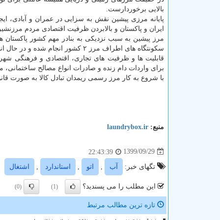
بالایی برخوردارست.
پایانه مرزی پیشین نقش به سزایی در عمران و آبادی، ایج
ایران و پاکستان و بالابردن ظرفیت اقتصادی مردم مرزنشی
مرز پیشین به سبب نزدیکی به بنادر مهم کشور پاکستان همچو
سکونتگاه های اطراف مرز ۲ کشور انجام شده و در حال انجام می باشد.
قابلیت ها و ظرفیت های تجاری، اقتصادی و فرهنگی شهر
برای واردات دام زنده و صادرات انواع مصالح ساختمانی، مو
با شروع به کار مرز رسمی ریمدان تبادل کالا به صورت قان
منبع:
laundrybox.ir
1399/09/29
22:43:39
تگهای خبر:
آب
,
اتو
,
استاندارد
,
اشتغال
این مطلب را می پسندید؟
(0)
(1)
تازه ترین مطالب مرتبط