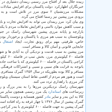
زبیده جلال بعد از افتتاح مرز رسمی ریمدان دشتیاری در 
خبرنگاران اظهارکرد: دولت پاکستان برای افزایش مبادلات
مشکلات مرزنشنیان ۲ سوی مرز در تلاش است 
بزودی مرز پیشین نیز رسما افتتاح می گردد.
وی بیان کرد: مرز ریمدان می تواند به افزایش تجارت و با
و سبب کاهش موارد ناامنی و افزایش تعاملات مردم با یکد
بازارچه و پایانه مرزی پیشین شهرستان راسک در جن
وبلوچستان به سبب هم مرزی با پاکستان و برخوردار بودن
خاص، ظرفیتی مهم برای رونق تجارت، ایجاد
اشتغال
مر
جابجایی قانونی و آسان کالا و مسافر است.
مرز پیشین به سبب قدمت و نزدیکی آن به آبادی ها و شه
کراچی پاکستان در فاصله ۶۰۰ کیلومتری که با ساخت جاده جدید این فاصله به ۴۰۰ کیلومتر کاسته می شود، از اهمیت ویژه ای برخوردارست.
باتوجه به قرابت های سببی و نسبی و اشتراکات فرهنگی و
مسافر و کالا بوده بطو
است و هنوز هم مردم از اقصی نقاط استان سیستان وبلوچست
گذر مرزی یا راهداری تردد می کنند.
شهرستان راسک نزدیکترین مرزها را به بندر بزرگ و را
زیرساخت های
استاندارد
یک مرز رسمی همچون سایر مرزها
کالا به این بندر و سایر
بنادر
کشور همسایه و دوست پاکستان 
گمرک پیشین از سال ۱۳۷۶ با چهار غرفه به راه افتاده است و الان با پیشرفت های خوب بیش از ۵۰ غرفه فعال دارد.
گمرک پیشین به جهت فاصله ۶۰۰ کیلومتری با بندر کراچی پاکستان نقش به سزایی در توسعه سیستان و بلوچستان و صادرات و واردات دارد.
در حقیقت مرزهای زمینی و دریایی همیشه عاملی برای توسع