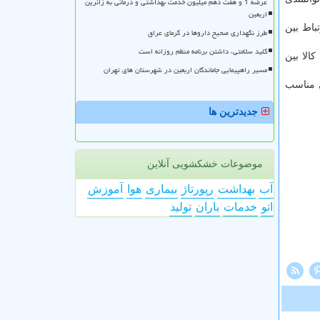
عرضه 1 و هفت دهم میلیون خدمت بهداشتی و درمانی به زائرین
اربعین
باط بین
طرز نگهداری صحیح داروها در گرمای عراق
کلید سلامتی، داشتن برنامه منظم روزانه است
الا بین
مسیر راهپیمایی جاماندگان اربعین در شهرستان های تهران
ی مناسب
جدیدترین ها
موضوعات خشکشویی آنلاین
آب
بهداشت
رپورتاژ
بیماری
هوا
آموزش
اتو
خدمات
باران
تولید