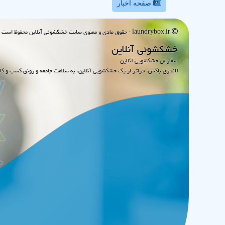
صفحه اخبار
laundrybox.ir - حقوق مادی و معنوی سایت خشكشوئی آنلاین محفوظ است : 1395~1405
خشكشوئی آنلاین
سفارش خشکشویی آنلاین
لاندری باکس، فراتر از یک خشکشویی آنلاین، به سلامت جامعه و رونق کسب و کا