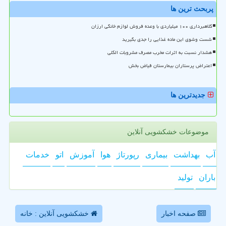
پربحث ترین ها
کلاهبرداری ۱۰۰ میلیاردی با وعده فروش لوازم خانگی ارزان
شست وشوی این ماده غذایی را جدی بگیرید
هشدار نسبت به اثرات مخرب مصرف مشروبات الکلی
اعتراض پرستاران بیمارستان فیاض بخش
جدیدترین ها
موضوعات خشکشویی آنلاین
آب
بهداشت
بیماری
رپورتاژ
هوا
آموزش
اتو
خدمات
باران
تولید
صفحه اخبار
خشکشویی آنلاین : خانه