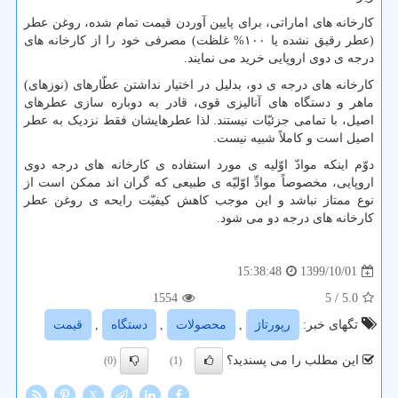
کارخانه های اماراتی، برای پایین آوردن قیمت تمام شده، روغن عطر
(عطر رقیق نشده یا ۱۰۰% غلظت) مصرفی خود را از کارخانه های
درجه ی دوی اروپایی خرید می نمایند.
کارخانه های درجه ی دو، بدلیل در اختیار نداشتن عطّارهای (نوزهای)
ماهر و دستگاه های آنالیزی قوی، قادر به دوباره سازی عطرهای
اصیل، با تمامی جزئیّات نیستند. لذا عطرهایشان فقط نزدیک به عطر
اصیل است و کاملاً شبیه نیست.
دوّم اینکه موادّ اوّلیه ی مورد استفاده ی کارخانه های درجه دوی
اروپایی، مخصوصاً موادِّ اوّلیّه ی طبیعی که گران اند ممکن است از
نوع ممتاز نباشد و این موجب کاهش کیفیّت رایحه ی روغن عطر
کارخانه های درجه دو می شود.
1399/10/01
15:38:48
1554
/ 5
5.0
تگهای خبر:
رپورتاژ
,
محصولات
,
دستگاه
,
قیمت
این مطلب را می پسندید؟
(0)
(1)
X