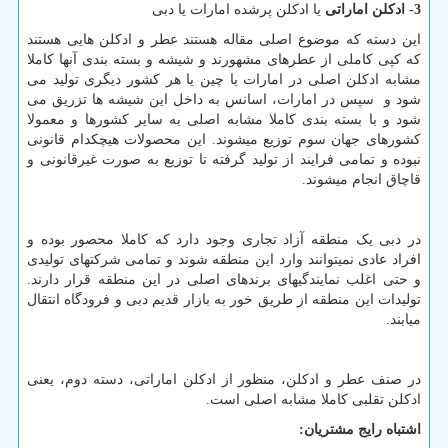
3- ادکلن اماراتی
یا ادکلن پرشده امارات یا دبی
این دسته که موضوع اصلی مقاله هستند عطر و ادکلن هایی هستند
که کپی کاملی از عطرهای مشهورند و شیشه و بسته بندی آنها کاملا
مشابه ادکلن اصلی در امارات یا چین یا هر کشور دیگری تولید می
شود و سپس در امارات، اسانس به داخل این شیشه ها تزریق می
شود و با بسته بندی کاملا مشابه اصلی به سایر کشورها و معمولا
کشورهای جهان سوم توزیع میشوند. این محصولات هیچکدام قانونی
نبوده و تمامی فرایند از تولید گرفته تا توزیع به صورت غیرقانونی و
قاچاق انجام میشوند.
در دبی یک منطقه آزاد تجاری وجود دارد که کاملا محصور بوده و
افراد عادی نمیتوانند وارد این منطقه شوند و تمامی شرکتهای تولیدی
و حتی اغلب نمایندگیهای برندهای اصلی در این منطقه قرار دارند.
تولیدات این منطقه از طریق خور به بازار قدیم دبی و فرودگاه انتقال
میابند.
در صنف عطر و ادکلن، منظور از ادکلن اماراتی، دسته دوم، یعنی
ادکلن تقلبی کاملا مشابه اصلی است.
اشتباه رایج مشتریان: