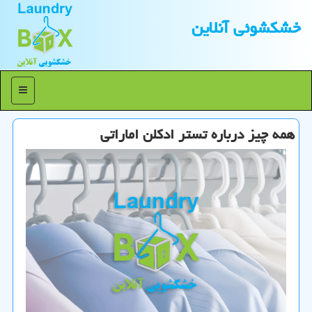
خشكشوئی آنلاین
منو
همه چیز درباره تستر ادكلن اماراتی