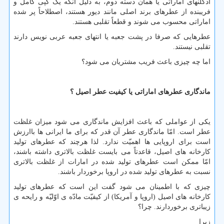
ادکلنهای اماراتی یا همان دسته دوم، به دلیل آنکه یک کپی کامل و
فریبنده از عطرهای برند اصلی مانند دیور هستند، اصطلاحاً پر شده
اماراتی محسوب می شوند و قطعاً تقلبی هستند.
عطرهایی که صرفا در پشت جعبه یا انتهای جعبه عربی نویس دارند
تقلبی نیستند.
اما چه چیزی باعث فریب مشتریان می شود؟
ماندگاری عطرهای اماراتی یا کیفیت عطر اصیل ؟
یکی از عواملی که باعث افزایش ماندگاری می شود میزان غلظت
عطر است. امّا ماندگاری عطر آن قدر که برای ما ایرانی ها باارزش
است برای اروپایی ها اهمیّت ندارد. لذا هرچند که عطرهای تولید
کارخانه های اصیل، قاعدتاً می بایست غلظت بالاتری داشته باشند،
امّا ممکن است عطرهای تولید شده در امارات از غلظت بالاتری
نسبت به عطرهای تولید شده در اروپا برخوردار باشند.
چیزی که با اطمینان می شود گفت این است که عطرهای تولید
کارخانه های اصیل (اروپا و آمریکا) از کیفیّت مادّه ی اوّلیّه و رایحه ی
زیباتری برخوردارند. چرا؟
زیرا