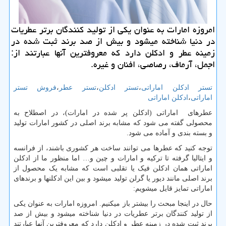
امروزه امارات به عنوان یكی از تولید كنندگان برتر عطریات
در دنیا شناخته میشود و بیش از صد برند ثبت شده در
زمینه عطر و ادكلن دارد كه معروفترین آنها عبارتند از:
اجمل، آرماف، رصاصی، افنان و غیره.
تستر ادکلن اماراتی
،
تستر ادکلن
،
تستر عطر
،
فروش تستر
اماراتی
،
ادکلن اماراتی
عطرهای اماراتی (ادکلن پر شده در امارات)، در اصطلاح به
محصولی گفته می شود که مشابه برند اصلی در کشور امارات تولید
و بسته بندی و آماده می شود.
توجه کنید که عطرها می توانند ساخت هر کشوری باشند، از فرانسه
و ایتالیا گرفته تا ترکیه و امارات و چین و… اما منظور ما از ادکلن
اماراتی همان ادکلن فیک یا تقلبی است که مشابه یک محصول از
برند اصلی مانند دیور یا گرلن تولید میشود و بین این ادکلنها و برندهای
اماراتی تمایز قایل میشویم:
حال در اینجا مبحث را بیشتر باز میکنیم. امروزه امارات به عنوان یکی
از تولید کنندگان برتر عطریات در دنیا شناخته میشود و بیش از صد
برند ثبت شده در زمینه عطر و ادکلن دارد که معروفترین آنها عبارتند