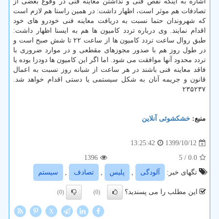
اشاره به اینکه نقص فنی و نداشتن معاینه فنی در وقوع بعضی از
تصادفات هم موثر است، اظهار داشت: در همین راستا هم لازم است
که شهروندان حتما نسبت به دریافت معاینه فنی خودرو های خود
اقدام نمایند. وی درباره تردد کامیون ها هم به ایسنا اظهار داشت:
طبق روال ساعت تردد کامیون ها از ساعت ۲۲ تا شش صبح است و
در طول روز هم با صدور مجوزهای مقطعی و در موارد ضروری با
تردد محدود آنها موافقت می شود. اما اگر این کامیون ها دودزا بوده یا
فاقد معاینه فنی باشند در هر ساعت از شبانه روز نسبت به اعمال
قانون و جریمه آنان به شکل سیستمی یا دستی اقدام خواهد شد.
۲۳۵۲۳۷
منبع:
خشكشوئی آنلاین
1399/10/12
13:25:42
1396
/ 5
0.0
تگهای خبر:
آلودگی
,
پلیس
,
تصادف
,
سیستم
این مطلب را می پسندید؟
(0)
(0)
X