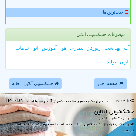
جدیدترین ها
موضوعات خشکشویی آنلاین
آب
بهداشت
رپورتاژ
بیماری
هوا
آموزش
اتو
خدمات
باران
تولید
صفحه اخبار
خشکشویی آنلاین : خانه
laundrybox.ir - حقوق مادی و معنوی سایت خشكشوئی آنلاین محفوظ است : 1395~1405
خشكشوئی آنلاین
سفارش خشکشویی آنلاین
لاندری باکس، فراتر از یک خشکشویی آنلاین، به سلامت جامعه و رونق کسب و کارها اهمیت
می‌دهد