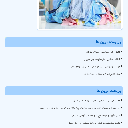
پربیننده ترین ها
اخطار هواشناسی استان تهران
اعلام اسامی عطرهای بدون مجوز
مزیت ورزش پس از مدرسه برای نوجوانان
خطر نانوپلاستیک ها برای کلیه ها
پربحث ترین ها
اعتراض پرستاران بیمارستان فیاض بخش
عرضه 1 و هفت دهم میلیون خدمت بهداشتی و درمانی به زائرین اربعین
طرز نگهداری صحیح داروها در گرمای عراق
کلید سلامتی، داشتن برنامه منظم روزانه است