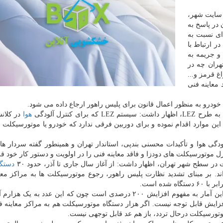
م سایت شهر،
در پاسخ به
ای نسبت به
ر ارتباط با
و جریمه به
هران چه در
 قرمز و...
قد معاینه فنی
رو به منظور اعمال قانون برای پلیس راهور ارجاع داده می شود.
ی کنترل آلودگی
هوا
در کلانش
ن موارد اقدام نموده و برای دوربین فرقی ندارد که خودرو یا موتورسیکلت ا
دگی هوا و تأکیدات محسنی بندپی، استاندار تهران و همینطور گفته سردار هاد
 موتورسیکلت های دودزا و فاقد معاینه فنی را در اولویت و دستور کار خود قر
دستگا
د. بر مبنای تشدید نظارت پلیس راهور، رجوع موتورسیکلت ها به مراکز معا
مقدم در ادامه بیان نمود: البته نمی توان اظهار داشت که این آمار به مفهوم افزایش ۲۰۰ درصدی است چون که این عدد 
فزایش قابل توجه نیست. اگر هزار دستگاه موتورسیکلت هم به مراکز معاینه 