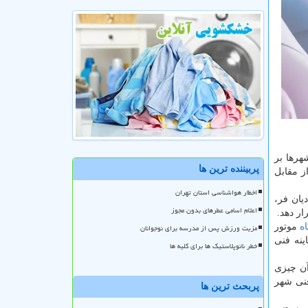
هرها بر
پربیننده ترین ها
ز مقابل
اخطار هواشناسی استان تهران
یان فر،
اعلام اسامی عطرهای بدون مجوز
ار دهد.
ه
موتور
مزیت ورزش پس از مدرسه برای نوجوانان
ینه فنی
خطر نانوپلاستیک ها برای کلیه ها
به یک هزارم آن چیزی
فنی شهر
پربحث ترین ها