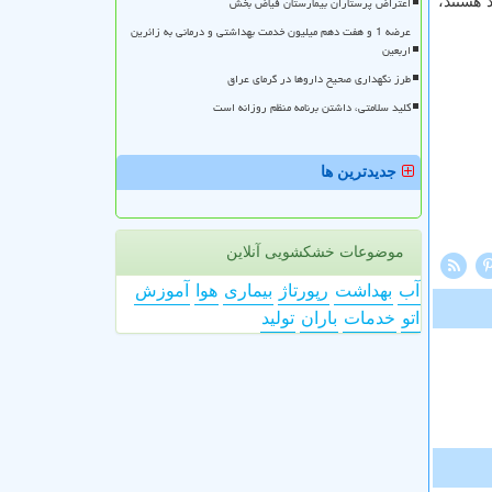
اعتراض پرستاران بیمارستان فیاض بخش
 هستند،
عرضه 1 و هفت دهم میلیون خدمت بهداشتی و درمانی به زائرین
اربعین
طرز نگهداری صحیح داروها در گرمای عراق
کلید سلامتی، داشتن برنامه منظم روزانه است
جدیدترین ها
موضوعات خشکشویی آنلاین
آب
بهداشت
رپورتاژ
بیماری
هوا
آموزش
اتو
خدمات
باران
تولید