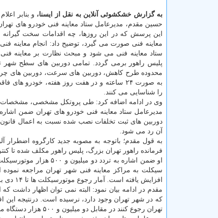
به گزارش خشکشوئی آنلاین به نقل از ایسنا،
و بنابر اعلا
حسین مقدم، مدیرعامل ستاد معاینه فنی خودرو های تهران 
این پرسش که در این روزها، چه اقدامات سخت گیرانه 
معاینه فنی صورت می گیرد، توضیح داد: انجام معاینه فنی د
ستاد معاینه فنی می شود و مبحث نظارت بر معاینه فنی 
پلیس راهور برمی گردد. تمامی دوربین های سطح شهر ت
محدوده طرح کاهش، دوربین های سرعت، دوربین های چراغ
به صورت ۲۴ ساعته و در هفت روز هفته، خودرو های فا
را شناسایی می کنند.
وی در ادامه اضافه کرد: طی پروتکل مشخصی، مشخصات خود
مدیرعامل ستاد معاینه فنی خودرو های تهران ضمن اشاره به طرح LEZ، اظهار داشت: سیستم LEZ که برا
دوربین های ثبت تخلفات نصب شده نسبت به اعمال قانون ای
آن رد می شود.
به قول مقدم؛ باتوجه به مصوبه جدید کارگروه اضطرار آلو
فرمانده راهور تهران بزرگ، پلیس راهور مکلف شده تا کنترل
او ضمن اشاره به تردد دو میلیون و ۵۰۰ هزار موتورسیکلت در سطح شهر تهران، اظهار داشت: از آغاز سال جاری تا آذر، حدود ۳۰
سیکلت به مراکز معاینه فنی شهر تهران مراجعه نموده ان
افزایش یافته است. آمار رجوع موتورسیکلت ها تا ۱۴ دی برابر با ۶۰ دستگاه شده است.
که در شهر تهران وجود دارد، نرسیده است. درنتیجه این ا
تهران رجوع کنند در مقابل دو میلیون و ۵۰۰ هزار دستگاه موتورسیکلت درحال تردد، باز هم عد قابل توجهی نیست.