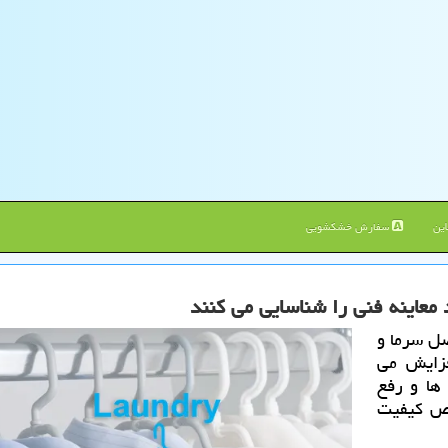
ین
سفارش خشکشویی
معاینه فنی را شناسایی می كنند
صل سرما و
فزایش می
 ها و رفع
خص کیفیت