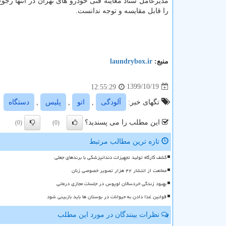
مدیرعامل ستاد معاینه فنی خودرو های تهران در انتها رج
را قابل مقایسه و توجه ندانست.
منبع:
laundrybox.ir
1399/10/19
12:55:29
تگهای خبر:
آلودگی
,
اتو
,
پلیس
,
دستگاه
این مطلب را می پسندید؟
(0)
(0)
تازه ترین مطالب مرتبط
کشف کارگاه تولید تجهیزات دندانپزشکی با برندهای جعلی
ممانعت از انتشار ۴۲ هزار تصویر خصوصی زنان
بهبود زندگی خردسالان لوپوس در جلسات مجازی درمانی
قوانین غذا دادن به حیوانات در بوستان ها باید بازبینی شود
نظرات بینندگان در مورد این مطلب