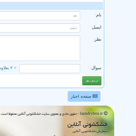
ن
نام:
ایمیل:
نظر:
سوال:
= ۲ بعلاوه ۲
صفحه اخبار
laundrybox.ir - حقوق مادی و معنوی سایت خشكشوئی آنلاین محفوظ است : 1395~1405
خشكشوئی آنلاین
سفارش خشکشویی آنلاین