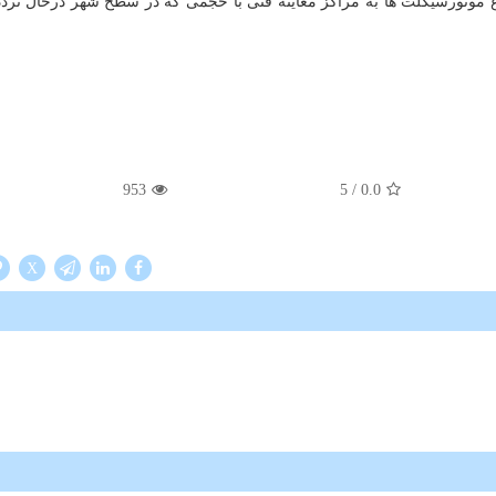
وع موتورسیکلت ها به مراکز معاینه فنی با حجمی که در سطح شهر درحال تردد
953
/ 5
0.0
X