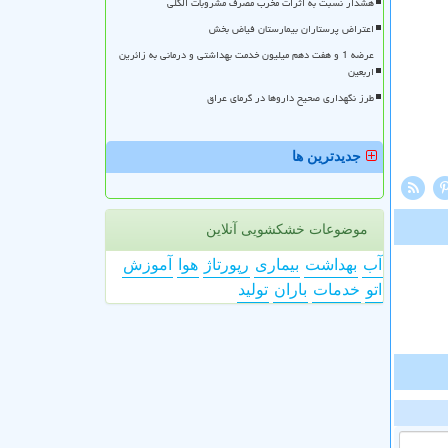
هشدار نسبت به اثرات مخرب مصرف مشروبات الکلی
اعتراض پرستاران بیمارستان فیاض بخش
عرضه 1 و هفت دهم میلیون خدمت بهداشتی و درمانی به زائرین
اربعین
طرز نگهداری صحیح داروها در گرمای عراق
جدیدترین ها
موضوعات خشکشویی آنلاین
آب
بهداشت
بیماری
رپورتاژ
هوا
آموزش
اتو
خدمات
باران
تولید