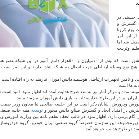
.
د حسینی در
ن گسترش و
 بوم کرونا
ز این امر
طیل شد اما
لیم وتربیت
وی ادامه داد: شبکه شاد بزرگ ترین پلت فرم آموزشی کشور است که بیش از ۱۰میلیون و ۵۰۰هزار دانش آموز در ا
ند اما ۳۰درصد دانش آموزان هیچ نوع وسیله ارتباطی جهت اتصال به شبکه شاد ندارند و این امر سبب
امین تجهیزات ارتباطی هوشمند دانش آموزان نیازمند به راه افتاده است و 
انه ها است.
کمیته امداد و مرکز آمار نیز به مدد طرح هدایت آمده اند اظهار نمود: امید است 
ن نیز در این طرح خداپسندانه به یاری دانش آموزان نیازمند بیایند.
وزش وپرورش، شایان ذکر است در این جلسه صالحی نیا معاون وزیر صمت 
ترش در امتداد ایجاد و گسترش صنایع دانش محور و
توسعه
همه جانبه صنعتی
 گام برمی دارد، اظهار نمود: در قالب انعقاد تفاهم نامه بین وزارت آموزش و
زیرمجموعه این سازمان خصوصاً گروه صنعتی ایران خودرو، گروه خودروسازی
ند در طرح هدایت خواهند آمد.