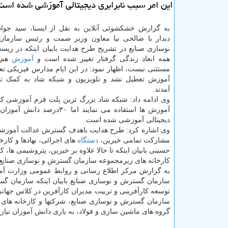
این امر سبب نابرابری دیجیتالی آموزشی شده است
به گزارش خشکشوئی آنلاین به نقل از ایسنا، سید جوا
دیدار با صالحی نیا معاون وزیر صمت و رئیس سازما
نوسازی صنایع در تشریح طرح هدایت بابیان اینکه در زیست
همه ابعاد زندگی گرفتار تغییر شده است و
آموزش
هم ا
مستثنی نیست، اظهار نمود: در این ایام مدارس فیزیکی تع
آموزش تعطیل نشد و تلویزیون و شبکه شاد به کمک تع
آمدند.
آموزش ها استفاده می نمای
دیجیتالی آموزشی شده است.
وی اشاره کرد: طرح هدایت باهدف گسترش عدالت آموزشی و ت
مشارکت تمامی خیرین،
دستگاه
های اجرائی، نهادها و کارخ
حسینی بابیان اینکه تا حالا علاوه بر خیرین، پتروشیمی ها، 
کارخانه های زیرمجموعه سازمان گسترش و نوسازی صنایع ایرا
به گزارش مرکز اطلاع رسانی و روابط عمومی وزارت آم
سازمان گسترش و نوسازی صنایع بابیان اینکه سازمان گس
توسعه کارآفرینی و تربیت مدیران کارآفرین در کلاس جهانی
سازمان گسترش و نوسازی صنایع، شرکتها و کارخانه های 
گروه های ماشین سازی و فولاد، به یاری دانش آموزان نیازم