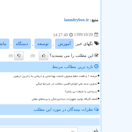
منبع:
laundrybox.ir
1399/10/20
14:27:49
تگهای خبر:
آموزش
,
توسعه
,
دستگاه
,
ماش
این مطلب را می پسندید؟
(0)
(0)
تازه ترین مطالب مرتبط
عرضه 1 و هفت دهم میلیون خدمت بهداشتی و درمانی به زائرین اربعین
تدوین سند ملی خودمراقبتی سلامت در شرایط جنگی
رزیدنتی یا شیفت بی پایان؟
کشف کارگاه تولید تجهیزات دندانپزشکی با برندهای جعلی
نظرات بینندگان در مورد این مطلب
ن
نام: