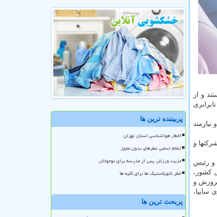
ین شبکه عضو هستند و از
 نابرابری
پربیننده ترین ها
نیازمند
اخطار هواشناسی استان تهران
شرکتها و
اعلام اسامی عطرهای بدون مجوز
مزیت ورزش پس از مدرسه برای نوجوانان
و رئیس
 کشور،
خطر نانوپلاستیک ها برای کلیه ها
پرورش و
 سایپا،
پربحث ترین ها