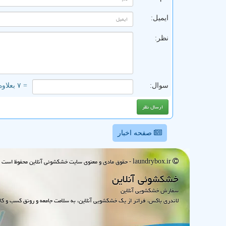
ایمیل:
نظر:
سوال:
= ۷ بعلاوه ۵
صفحه اخبار
laundrybox.ir - حقوق مادی و معنوی سایت خشكشوئی آنلاین محفوظ است : 1395~1405
خشكشوئی آنلاین
سفارش خشکشویی آنلاین
لاندری باکس، فراتر از یک خشکشویی آنلاین، به سلامت جامعه و رونق کسب و کا