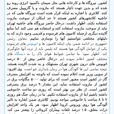
کشور، نیروگاه ها و کارخانه هایی مثل سیمان باکمبود انرژی روبه رو
شده اند و بدین جهت ناچار هستند که مازوت و یا گازوییل مصرف
کنند.
کلانتری با اشاره به اینکه قرار شده است نیروگاه هایی که در
حاشیه کلانشهرهای کشور هستند تا حد امکان از سوخت مازوت
استفاده نکنند، اظهار داشت: درحال حاضر نیروگاه های حاشیه تهران
نباید از سوخت مازوت استفاده کنند و استفاده هم نمی کنند اما منابع
آلاینده دیگری ازجمله کامیون های فرسوده و قدیمی وجود دارند که به
دلیلهای مختلفی نتوانستیم آنها را نوسازی نماییم.
معاون رئیس
جمهوری در ادامه ضمن بیان اینکه کامیون ها و
اتوبوس
های فرسوده
یکی از عوامل آلودگی هوا هستند که پلیس باید از تردد آنها جلوگیری
کند، اظهار نمود: ما تمامی ضوابط هوای پاک را به
دستگاه
های
مختلف کشور اعلام نموده ایم.
درحال حاضر بیش از ۵۰ درصد
اتوبوس های درون شهری تهران مستهلک و به شدت آلاینده هستند.
نتیجه تمامی این ها آلودگی هوا در زمان پایداری جو است.
وی افزود:
از سویی وزیر نفت اعلام نموده است که باتوجه به افزایش مصرف
گاز در کشور است مجبور است که برای تولید ۵۰۰۰ مگاوات برق در
کشور از مازوت استفاده نماید. این مقدار ۹ درصد برق مصرفی
کشور است. از نظر من بهتر است که روزی دو ساعت خاموشی
داشته باشیم اما از مازوت استفاده نکنیم. ما در زمان جنگ هم روزی
۷ تا ۸ ساعت با خاموشی مواجه بودیم.
کلانتری ضمن اشاره به تاثیر
آلودگی هوا روی ویروس کرونا اظهار نمود: هر یک واحد افزایش
ذرات معلق، ۱.۵ درصد تلفات بیماران کرونائی را بیشتر می کند.