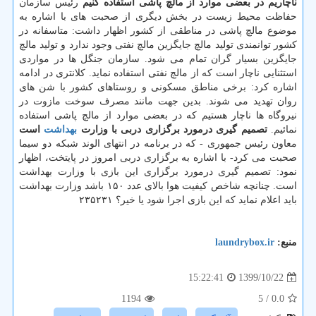
ناچاریم در بعضی موارد از مالچ پاشی استفاده کنیم
رئیس سازمان
حفاظت محیط زیست در بخش دیگری از صحبت های با اشاره به
موضوع مالچ پاشی در مناطقی از کشور اظهار داشت: متاسفانه در
کشور توانمندی تولید مالچ جایگزین مالچ نفتی وجود ندارد و تولید مالچ
جایگزین بسیار گران تمام می شود. سازمان جنگل ها در مواردی
استثنایی ناچار است که از مالچ نفتی استفاده نماید. کلانتری در ادامه
اشاره کرد: برخی مناطق مسکونی و روستاهای کشور با شن های
روان تهدید می شوند. بدین جهت مانند مصرف سوخت مازوت در
نیروگاه ها ناچار هستیم که در بعضی موارد از مالچ پاشی استفاده
نمائیم.
تصمیم گیری درمورد برگزاری دربی با وزارت
بهداشت
است
معاون رئیس جمهوری - که در برنامه در انتهای الوند شبکه دو سیما
صحبت می کرد- با اشاره به برگزاری دربی امروز در پایتخت، اظهار
نمود: تصمیم گیری درمورد برگزاری این بازی با وزارت بهداشت
است. چنانچه شاخص کیفیت هوا بالای عدد ۱۵۰ باشد وزارت بهداشت
باید اعلام نماید که این بازی اجرا شود یا خیر؟ ۲۳۵۲۳۱
منبع:
laundrybox.ir
1399/10/22
15:22:41
1194
/ 5
0.0