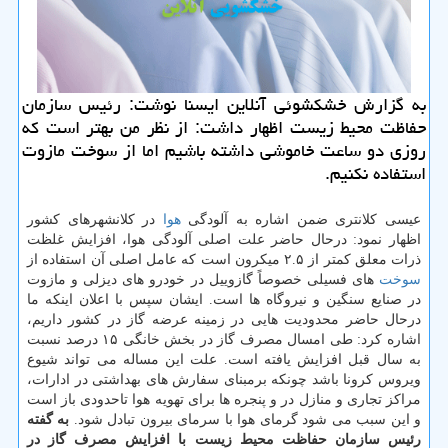
به گزارش خشکشوئی آنلاین ایسنا نوشت: رئیس سازمان
حفاظت محیط زیست اظهار داشت: از نظر من بهتر است که
روزی دو ساعت خاموشی داشته باشیم اما از سوخت مازوت
استفاده نکنیم.
عیسی کلانتری ضمن اشاره به آلودگی
هوا
در کلانشهرهای کشور
اظهار نمود: درحال حاضر علت اصلی آلودگی هوا، افزایش غلظت
ذرات معلق کمتر از ۲.۵ میکرون است که عامل اصلی آن استفاده از
سوخت
های فسیلی خصوصاً گازوییل در خودرو های دیزلی و مازوت
در صنایع سنگین و نیروگاه ها است. ایشان سپس با اعلان اینکه ما
درحال حاضر محدودیت هایی در زمینه عرضه گاز در کشور داریم،
اشاره کرد: طی امسال مصرف گاز در بخش خانگی ۱۵ درصد نسبت
به سال قبل افزایش یافته است. علت این مساله می تواند شیوع
ویروس کرونا باشد چونکه برمبنای سفارش های بهداشتی در ادارات،
مراکز تجاری و منازل در و پنجره ها برای تهویه هوا تاحدودی باز است
و این سبب می شود گرمای هوا با سرمای بیرون تبادل شود.
به گفته
رئیس سازمان حفاظت محیط زیست با افزایش مصرف گاز در