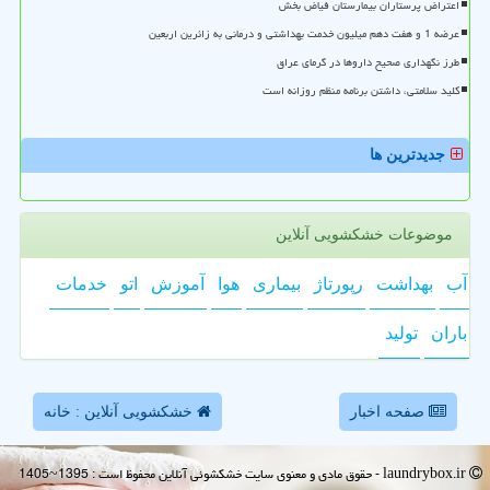
اعتراض پرستاران بیمارستان فیاض بخش
عرضه 1 و هفت دهم میلیون خدمت بهداشتی و درمانی به زائرین اربعین
طرز نگهداری صحیح داروها در گرمای عراق
کلید سلامتی، داشتن برنامه منظم روزانه است
جدیدترین ها
موضوعات خشکشویی آنلاین
آب
بهداشت
رپورتاژ
بیماری
هوا
آموزش
اتو
خدمات
باران
تولید
صفحه اخبار
خشکشویی آنلاین : خانه
laundrybox.ir - حقوق مادی و معنوی سایت خشكشوئی آنلاین محفوظ است : 1395~1405