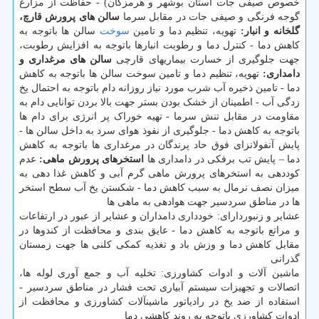
خصوص صیفی جات استان بوشهر و هرمزگان) - حفاظت از مزارع
گوجه فرنگی و صیفی جات در مقابل سرما
سالن های پرورش قارچ،
گلخانه و انبار:
تهویه، تنظیم دما و تامین
سوخت
سالن ها باتوجه به
کاهش دما - کنترل دما و رطوبت انبارها باتوجه به افزایش رطوبت،
جهت جلوگیری از خسارت بیماریهای قارچی
سالن های مرغداری و
دامداری:
تهویه، تنظیم دما و تامین سوخت سالن ها باتوجه به کاهش
دما - تامین ذخیره آب شرب مورد نیاز روزانه دام باتوجه به احتمال یخ
زدگی آب - اطمینان از خشک بودن بستر جهت بالا بردن توانایی دام به
مقاومت در مقابل تنش سرما - تهیه خوراک پر انرژی برای دام ها
باتوجه به کاهش دما - جلوگیری از نفوذ هوای سرد به داخل سالن ها -
پایش آنفولانزای فوق حاد پرندگان در مرغداری ها باتوجه به کاهش
دما – پایش تب برفکی در دامداری ها
استخرهای پرورش ماهی:
عدم
کوددهی به استخرهای پرورش ماهی گرم آبی و کاهش غذا دهی به
میزان نصف نرمال به سبب کاهش دما - شکستن یخ آب سطح استخر
ها در مناطق سردسیر جهت هوادهی به ماهی ها
عشایر و زنبوردارای: خودداری دامداران و عشایر از عبور در ارتفاعات
و مراتع باتوجه به کاهش دما‏ - عایق بندی و محافظت از کندوها در
مقابل کاهش دما و وزش باد و تغذیه کمکی کلنی ها جهت زمستان
گذرانی
ماشین آلات و ادوات کشاورزی: تخلیه آب و جمع‏ آوری لوله ها،
اتصالات و تجهیزات سیستم آبیاری تحت فشار در مناطق سردسیر -
استفاده از ضد یخ در رادیاتور ماشین‏آلات کشاورزی و محافظت از
ادوات کشاورزی باتوجه به روند کاهشی دما