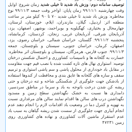
توصیف سامانه دوم: وزش باد شدید تا خیلی شدید
زمان شروع: اوایل
وقت چهارشنبه ۹۹/۱۱/۱ زمان پایان: اواخر وقت جمعه ۹۹/۱۱/۳ نوع
مخاطره: وزش باد شدید تا خیلی شدید ۷۰ تا ۹۰ کیلو متر بر ساعت
منطقه اثر: اردبیل، گیلان، مازندران، ایلام، خوزستان، لرستان،
چهارمحال و بختیاری، کهگیلویه و بویراحمد، بوشهر، اصفهان، یزد،
آذربایجان شرقی، آذربایجان غربی، زنجان، کردستان، کرمانشاه،
پنجشنبه ۹۹/۱۱/۲: گلستان، خراسان شمالی، خراسان رضوی، یزد،
اصفهان، کرمان، خراسان جنوبی، سیستان و بلوچستان، جمعه
۹۹/۱۱/۳: جنوب فارس، هرمزگان، سیستان و بلوچستان اثر مخاطره:
خسارت به گلخانه ها و تاسیسات کشاورزی و احتمال شکستن درختان
توصیه: استواری نهال های تازه کشت شده با نصب قیم جهت مقاومت
در مقابل باد خودداری از محلول پاشی و سم پاشی استواری و ترمیم
سقف و سازه های گلخانه ها عایق بندی و محافظت از کندوها استفاده
از بادشکن جهت جلوگیری از شکستگی شاخه و تنه درختان و حتی
ریشه کن شدن درخت باتوجه به باد و سرما در مناطق سردسیر،
دامداری ها نسبت به خشک نگهداشتن سطح زمین و مسدود
نگهداشتن درب های سالن ها اقدام نمایند سالن های مرغداری نسبت
به تهویه و کنترل دما در وضعیت باد اقدامات لازم را انجام دهند عدم
انجام آبیاری جهت جلوگیری از سست شدن ریشه گیاهان به سبب باد
عدم استقرار ماشین آلات کشاورزی و نهاده های کشاورزی روی
زمین ۴۷۲۳۱