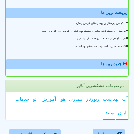
پربحث ترین ها
اعتراض پرستاران بیمارستان فیاض بخش
عرضه 1 و هفت دهم میلیون خدمت بهداشتی و درمانی به زائرین اربعین
طرز نگهداری صحیح داروها در گرمای عراق
کلید سلامتی، داشتن برنامه منظم روزانه است
جدیدترین ها
موضوعات خشکشویی آنلاین
آب
بهداشت
رپورتاژ
بیماری
هوا
آموزش
اتو
خدمات
باران
تولید