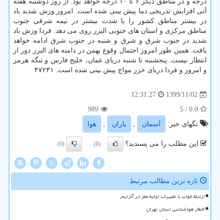
درجه و در مناطق دیگر ۶ تا ۱۰ درجه خواهد بود. از روز دوشنبه هفته
آتی افزایش تدریجی دما پیش بینی شده است. امروز وزش شدید باد
در بیشتر مناطق کشور را با شدت بیشتر در نیمه شرقی جنوب
مناطق مرکزی و استان های جنوبی البرز روی می دهد. فردا وزش باد
شدید در جنوب شرق و شرق و شنبه در جنوب شرق ادامه خواهد
یافت. همین طور امروز احتمال وقوع بهمن در دامنه های البرز دور از
انتظار نیست. پنجشنبه تا شنبه دریای عمان، خلیج فارس و تنگه هرمز
و امروز و فردا دریای خزر مواج پیش بینی شده است. ۴۷۲۳۱
1399/11/02
12:31:27
989
/ 5
0.0
تگهای خبر:
آسمان
,
باران
,
هوا
این مطلب را می پسندید؟
(0)
(0)
X
تازه ترین مطالب مرتبط
ارتباط خواب با تغییرات اولیه مغز در آلزایمر
اخطار هواشناسی استان تهران