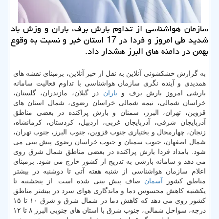
سازمان هواشناسی از تداوم بارش برف، باران و وزش باد
شدید طی امروز و فردا در 17 استان خبر و نسبت به وقوع
بهمن در دامنه های البرز هشدار داد.
به گزارش خشکشوئی آنلاین به نقل از خبر آنلاین، برمبنای نقشه های
همدیدی و آینده نگری سازمان هواشناسی با تداوم فعالیت سامانه
بارشی امروز بارش برف و
باران
در گیلان، مازندران، گلستان،
خراسان شمالی، نیمه شمالی خراسان رضوی، شمال استان های
قزوین، تهران، البرز، سمنان و بارش پراکنده در بعضی مناطق
آذربایجان شرقی، آذربایجان غربی، اردبیل، کردستان، کرمانشاه،
زنجان، چهارمحال و بختیاری جنوب قزوین، جنوب البرز، جنوب تهران،
شمال اصفهان، جنوب سمنان و جنوب خراسان رضوی پیش بینی می
شود. بامداد فردا بارش پراکنده در بعضی مناطق شمال شرق روی
می دهد و سامانه بارشی به تدریج از کشور خارج می شود. برمبنای
اعلام سازمان هواشناسی از شنبه هفته آتی تا دوشنبه در بیشتر
مناطق کشور
آسمان
صاف پیش بینی شده است. از پنجشنبه تا
یکشنبه کاهش محسوس دما و ماندگاری هوای سرد در بیشتر مناطق
کشور روی می دهد که کاهش دما در شمال شرق و شرق ۱۰ تا ۱۵
درجه، سواحل شمالی، جنوب شرق با استان های جنوبی البرز ۸ تا ۱۲