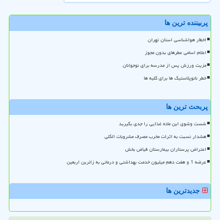
پربیننده ترین ها
اخطار هواشناسی استان تهران
اعلام اسامی عطرهای بدون مجوز
مزیت ورزش پس از مدرسه برای نوجوانان
خطر نانوپلاستیک ها برای کلیه ها
پربحث ترین ها
شست وشوی این ماده غذایی را جدی بگیرید
هشدار نسبت به اثرات مخرب مصرف مشروبات الکلی
اعتراض پرستاران بیمارستان فیاض بخش
عرضه 1 و هفت دهم میلیون خدمت بهداشتی و درمانی به زائرین اربعین
جدیدترین ها