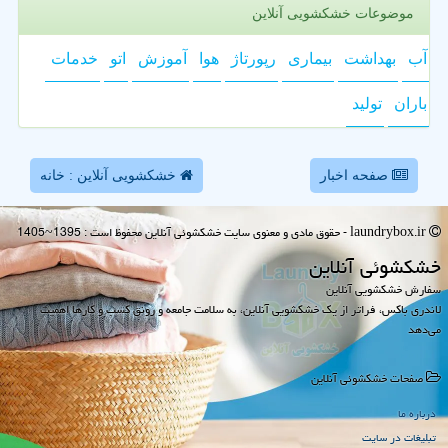
موضوعات خشکشویی آنلاین
آب
بهداشت
بیماری
رپورتاژ
هوا
آموزش
اتو
خدمات
باران
تولید
صفحه اخبار
خشکشویی آنلاین : خانه
laundrybox.ir - حقوق مادی و معنوی سایت خشكشوئی آنلاین محفوظ است : 1395~1405
خشكشوئی آنلاین
سفارش خشکشویی آنلاین
لاندری باکس، فراتر از یک خشکشویی آنلاین، به سلامت جامعه و رونق کسب و کارها اهمیت
می‌دهد
صفحات خشكشوئی آنلاین
درباره ما
تبلیغات در سایت