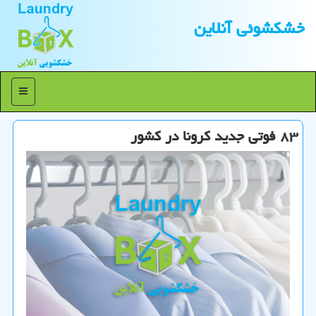
خشكشوئی آنلاین
منو
۸۳ فوتی جدید كرونا در كشور