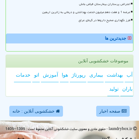
اعتراض پرستاران بیمارستان فیاض بخش
عرضه 1 و هفت دهم میلیون خدمت بهداشتی و درمانی به زائرین اربعین
طرز نگهداری صحیح داروها در گرمای عراق
جدیدترین ها
موضوعات خشکشویی آنلاین
آب
بهداشت
بیماری
رپورتاژ
هوا
آموزش
اتو
خدمات
باران
تولید
صفحه اخبار
خشکشویی آنلاین : خانه
laundrybox.ir - حقوق مادی و معنوی سایت خشكشوئی آنلاین محفوظ است : 1395~1405