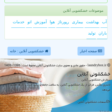
موضوعات خشکشویی آنلاین
آب
بهداشت
بیماری
رپورتاژ
هوا
آموزش
اتو
خدمات
باران
تولید
صفحه اخبار
خشکشویی آنلاین : خانه
laundrybox.ir - حقوق مادی و معنوی سایت خشكشوئی آنلاین محفوظ است : 1395~1405
خشكشوئی آنلاین
سفارش خشکشویی آنلاین
لاندری باکس، فراتر از یک خشکشویی آنلاین، به سلامت جامعه و رونق کسب و کارها اهمیت
می‌دهد
صفحات خشكشوئی آنلاین
درباره ما