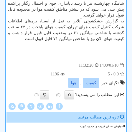
شامگاه چهارشنبه نیز با رشد ناپایداری جوی و احتمال رگبار پراکنده
پیش بینی می شود که در بیشتر مناطق کیفیت هوا در محدوده قابل
قبول قرار خواهد گرفت.
به گزارش خشکشوئی آنلاین به نقل از ایسنا، برمبنای اطلاعات
شرکت کنترل کیفیت هوای تهران، کیفیت هوای پایتخت در ۲۴ ساعت
گذشته با شاخص میانگین ۶۱ در وضعیت قابل قبول قرار داشت و
کیفیت هوای الان نیز با شاخص میانگین ۷۱ قابل قبول است.
1400/01/10
11:32:20
1196
/ 5
0.0
تگهای خبر:
كیفیت
,
هوا
این مطلب را می پسندید؟
(0)
(0)
X
تازه ترین مطالب مرتبط
عوارض دندان قروچه را جدی بگیرید